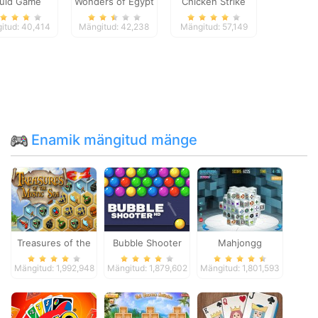
uid Game
Wonders of Egypt
Chicken Strike
Shooter
Match
itud: 40,414
Mängitud: 42,238
Mängitud: 57,149
Enamik mängitud mänge
Treasures of the
Bubble Shooter
Mahjongg
Mystic Sea
Dimensions
Mängitud: 1,992,948
Mängitud: 1,879,602
Mängitud: 1,801,593