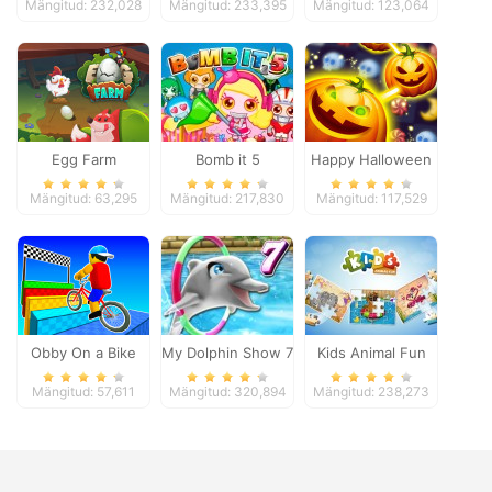
Mängitud: 232,028
Mängitud: 233,395
Mängitud: 123,064
Egg Farm
Bomb it 5
Happy Halloween
Mängitud: 63,295
Mängitud: 217,830
Mängitud: 117,529
Obby On a Bike
My Dolphin Show 7
Kids Animal Fun
Mängitud: 57,611
Mängitud: 320,894
Mängitud: 238,273