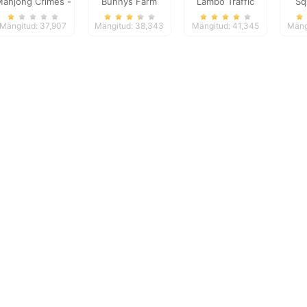
ahjong Crimes -
Bunnys Farm
Lambo Traffic
Sq
Puzzle Story
Racer
Mängitud: 37,907
Mängitud: 38,343
Mängitud: 41,345
Mäng