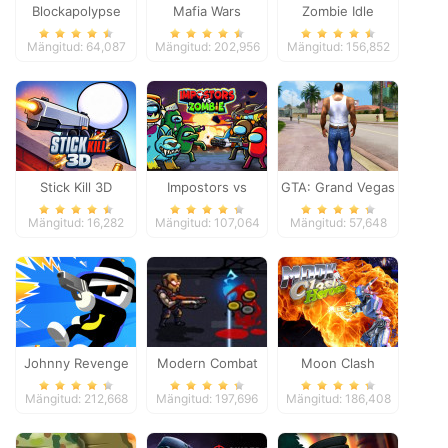
Blockapolypse
Mafia Wars
Zombie Idle
Zombie Shooter
Defense Online
Mängitud: 64,087
Mängitud: 202,956
Mängitud: 156,852
Stick Kill 3D
Impostors vs
GTA: Grand Vegas
Zombies: Survival
Crime
Mängitud: 16,282
Mängitud: 107,064
Mängitud: 57,648
Johnny Revenge
Modern Combat
Moon Clash
Defense
Heroes
Mängitud: 212,668
Mängitud: 197,696
Mängitud: 186,408