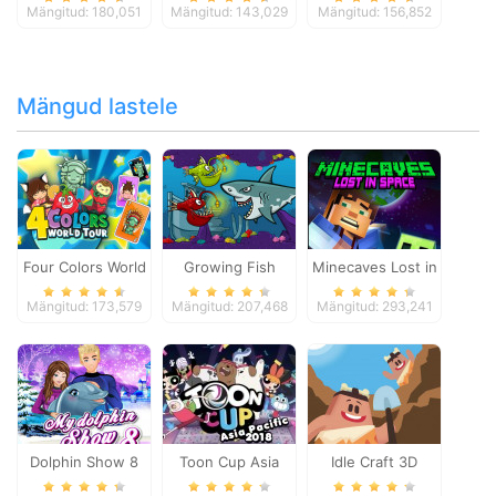
Mängitud: 180,051
Mängitud: 143,029
Mängitud: 156,852
Mängud lastele
Four Colors World
Growing Fish
Minecaves Lost in
Tour
Space
Mängitud: 173,579
Mängitud: 207,468
Mängitud: 293,241
Dolphin Show 8
Toon Cup Asia
Idle Craft 3D
Pacific 2018