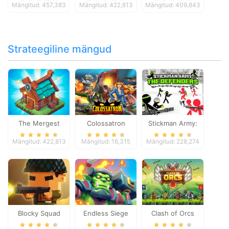
Mängitud: 457,383
Mängitud: 422,813
Mängitud: 409,843
Strateegiline mängud
The Mergest
Colossatron
Stickman Army:
Kingdom
The Defenders
Mängitud: 422,813
Mängitud: 16,315
Mängitud: 228,274
Blocky Squad
Endless Siege
Clash of Orcs