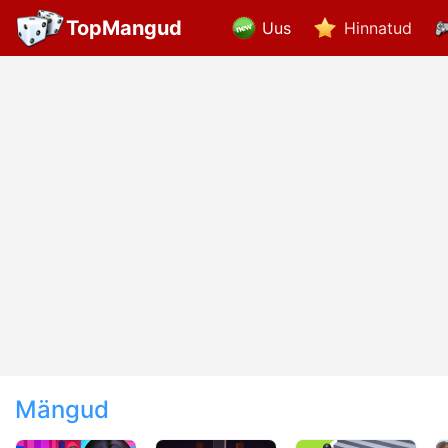
TopMangud
Uus
Hinnatud
Mängud