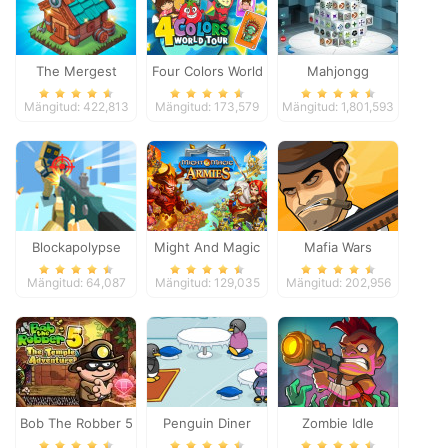
The Mergest
Four Colors World
Mahjongg
Kingdom
Tour
Dimensions
Mängitud: 422,813
Mängitud: 173,579
Mängitud: 1,801,593
Blockapolypse
Might And Magic
Mafia Wars
Zombie Shooter
Armies
Mängitud: 64,087
Mängitud: 129,035
Mängitud: 202,956
Bob The Robber 5
Penguin Diner
Zombie Idle
Temple Adventure
Defense Online