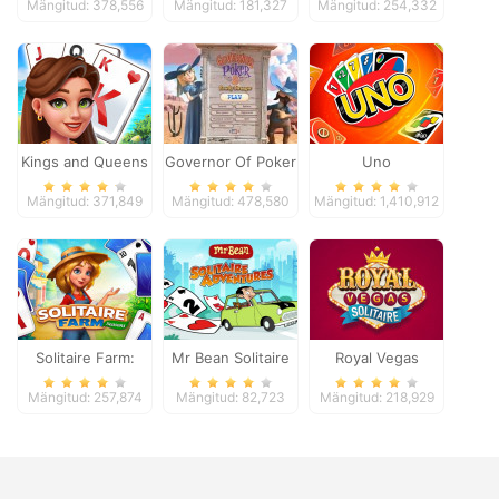
Mängitud: 378,556
Mängitud: 181,327
Mängitud: 254,332
Kings and Queens
Governor Of Poker
Uno
Solitaire Tripeaks
2
Mängitud: 371,849
Mängitud: 478,580
Mängitud: 1,410,912
Solitaire Farm:
Mr Bean Solitaire
Royal Vegas
Seasons
Adventures
Solitaire
Mängitud: 257,874
Mängitud: 82,723
Mängitud: 218,929