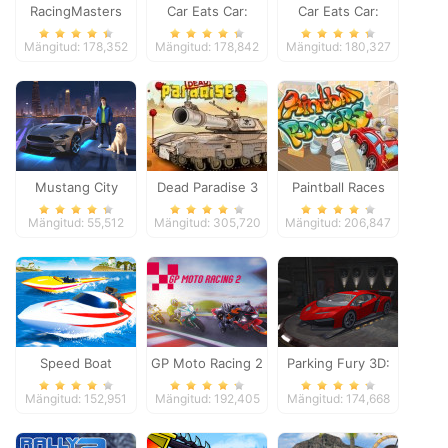
RacingMasters
Car Eats Car:
Car Eats Car:
Dungeon
Winter Adventure
Mängitud: 178,352
Mängitud: 178,842
Mängitud: 180,327
Adventure
Mustang City
Dead Paradise 3
Paintball Races
Driver
Mängitud: 55,512
Mängitud: 305,720
Mängitud: 206,847
Speed Boat
GP Moto Racing 2
Parking Fury 3D:
Extreme Racing
Night Thief
Mängitud: 152,951
Mängitud: 192,405
Mängitud: 174,668