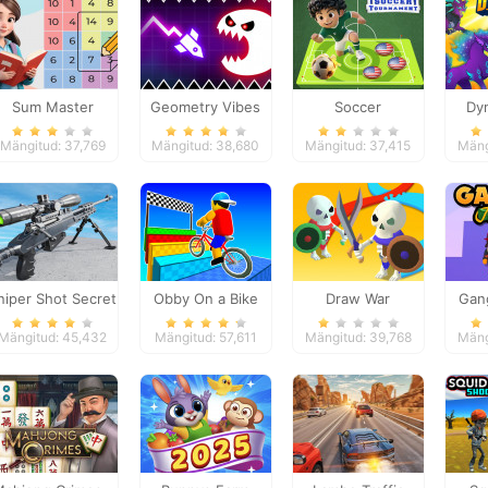
Sum Master
Geometry Vibes
Soccer
Dy
Monster
Tournament
Mängitud: 37,769
Mängitud: 38,680
Mängitud: 37,415
Mäng
niper Shot Secret
Obby On a Bike
Draw War
Gang
Mission
C
Mängitud: 45,432
Mängitud: 57,611
Mängitud: 39,768
Mäng