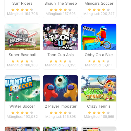
Surf Riders
Shaun The Sheep
Minicars Soccer
Baahmy Golf
Mängitud: 194,706
Mängitud: 157,696
Mängitud: 200,247
Super Baseball
Toon Cup Asia
Obby On a Bike
Pacific 2018
Mängitud: 188,363
Mängitud: 233,395
Mängitud: 57,611
Winter Soccer
2 Player Imposter
Crazy Tennis
Soccer
Mängitud: 193,032
Mängitud: 145,898
Mängitud: 185,569