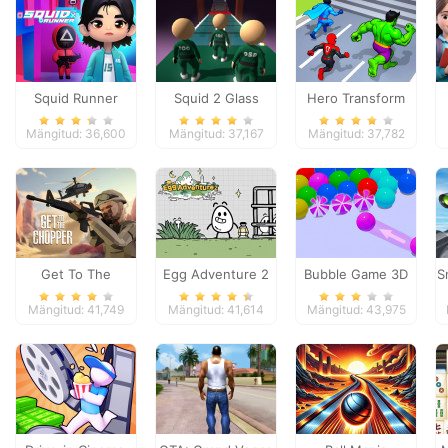
Squid Runner
Squid 2 Glass
Hero Transform
Bridge
Race
Mängitud: 36,600
Mängitud: 37,167
Mängitud: 37,782
Get To The
Egg Adventure 2
Bubble Game 3D
S
Chopper
Mängitud: 41,749
Mängitud: 41,614
Mängitud: 43,975