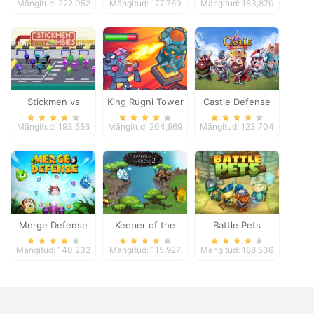
Mängitud: 222,052
Mängitud: 177,769
Mängitud: 183,870
Stickmen vs
King Rugni Tower
Castle Defense
Zombies
Defense
Mängitud: 193,556
Mängitud: 204,969
Mängitud: 123,704
Merge Defense
Keeper of the
Battle Pets
Grove 2
Mängitud: 140,232
Mängitud: 115,927
Mängitud: 188,536