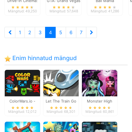
Drive-in Cinema:
GTA: Grand Vegas
Ball Mania
M
Idle Game
Crime
Mängitud: 49,250
Mängitud: 57,648
Mängitud: 41,286
1
2
3
4
5
6
7
Enim hinnatud mängud
ColorWars.io -
Let The Train Go
Monster High
Conquest Game
Spooky Fashion
Mängitud: 12,012
Mängitud: 68,301
Mängitud: 60,861