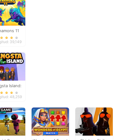
namons 11
itud: 39,149
sta Island:
rime City
itud: 48,259