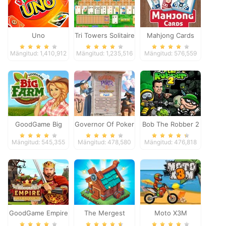
Uno
Tri Towers Solitaire
Mahjong Cards
Mängitud: 1,410,912
Mängitud: 1,235,516
Mängitud: 576,559
GoodGame Big
Governor Of Poker
Bob The Robber 2
Farm
2
Mängitud: 545,355
Mängitud: 478,580
Mängitud: 476,818
GoodGame Empire
The Mergest
Moto X3M
Kingdom