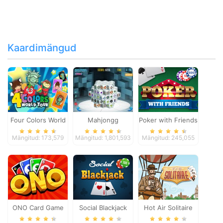
Kaardimängud
Four Colors World
Mahjongg
Poker with Friends
Tour
Dimensions
Mängitud: 173,579
Mängitud: 1,801,593
Mängitud: 245,055
ONO Card Game
Social Blackjack
Hot Air Solitaire