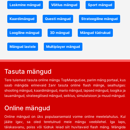
Laskmine mängud
Võitlus mängud
Sport mängud
Kaardimängud
Questi mängud
Strateegiline mängud
Loogiline mängud
3D mängud
Mängud tüdrukud
Mängud lastele
Multiplayer mängud
Tasuta mängud
Tere tulemast tasuta online mängu TopMangud.ee, parim mäng portaal, kus
saab mängida erinevaid žanr tasuta online flash mänge, sealhulgas:
shooting mängud, kaardimängud, mario mängud, lapsed mängud, loogika ja
lauamängud, strateegilised mängud, seiklus, simulatsioon ja muud mängud.
Online mängud
Online mängud on üks populaarsemaid vorme online meelelahutus. Kui
jääte igav, sa oled teretulnud meie mängu veebilehel. Iga laps,
täiskasvanu, poiss või tüdruk leiad siit huvitavaid flash mäng. Mängida