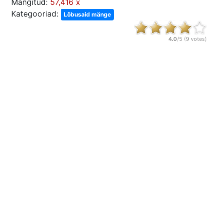
Mängitud:
57,416 x
Kategooriad:
Lõbusaid mänge
4.0
/5 (
9
votes)