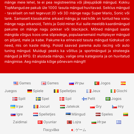
mänge meie lehel, te ei pea registreerima või jālejuplādē mängud. Kokku
TopMangud.ee pakub üle 1000 tasuta mängud huvitavad. Seiklus mängud
- tavaliselt on neil tegevust 2D või 3D mänge nagu Super Mario, Sonic või
tank. Sarnaselt klassikaline arkaad mängu ja nad kõik on tuntud hea vanu
mänge nagu arkanoid, Tetris ja Gold miner. Kui sulle meeldib kaardimängud
pakume on mänge nagu pokker või blackjack. Mõned mängud saate
mängida võrgus koos oma sõpradega, populaarsemaid multiplayer mängud
on piljard, male ja kabe. Pakume ka erinevaid tasuta mängud tüdrukud on
need, mis on kaste mäng. Poisid saavad parema auto racing või auto
tuning mängud. Muidugi peaks ka võitlus ja sportmängud ja strateegia
mängud ja RPG. Et alustada mängu, valige oma kategooria ja on huvitatud
mängimise. Aeg mängida kõige põnevam mäng!!!
Games
Games
Игры
Jogos
Juegos
Spiele
Spelletjes
Jeux
Giochi
Spill
Spel
Spil
Pelit
Jogos
Ігри
Jocuri
Jatekok
Gry
Hry
Igre
Spelletjes
Mängud
Speles
Zaidimai
Oyunlar
Lojra
Игри
Παιχνίδια
ゲーム