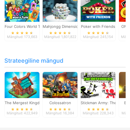
Four Colors World Tour
Mahjongg Dimensions
Poker with Friends
ONO
Mängitud: 173,663
Mängitud: 1,801,822
Mängitud: 245,154
Mängi
Strateegiline mängud
The Mergest Kingdom
Colossatron
Stickman Army: The Defen
Bl
Mängitud: 422,949
Mängitud: 16,384
Mängitud: 228,343
Mäng