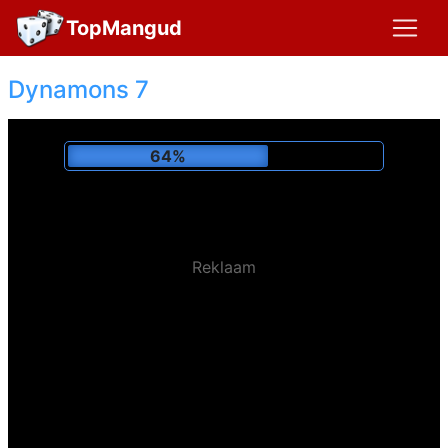
TopMangud
Dynamons 7
69%
Reklaam