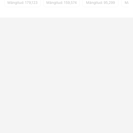
Mängitud: 179,123
Mängitud: 159,574
Mängitud: 95,299
Mäng