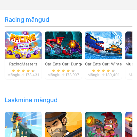
Racing mängud
RacingMasters
Car Eats Car: Dungeon Adventure
Car Eats Car: Winter Adve
Musta
Mängitud: 178,431
Mängitud: 178,907
Mängitud: 180,401
Mäng
Laskmine mängud