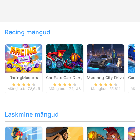
Racing mängud
RacingMasters
Car Eats Car: Dungeon Adventure
Mustang City Driver
Car E
Mängitud: 178,645
Mängitud: 179,133
Mängitud: 55,811
Mäng
Laskmine mängud