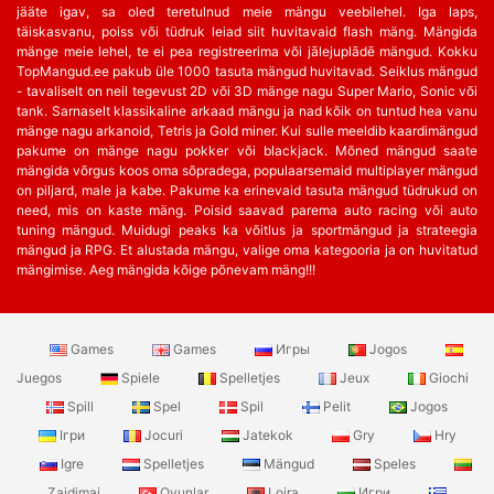
jääte igav, sa oled teretulnud meie mängu veebilehel. Iga laps,
täiskasvanu, poiss või tüdruk leiad siit huvitavaid flash mäng. Mängida
mänge meie lehel, te ei pea registreerima või jālejuplādē mängud. Kokku
TopMangud.ee pakub üle 1000 tasuta mängud huvitavad. Seiklus mängud
- tavaliselt on neil tegevust 2D või 3D mänge nagu Super Mario, Sonic või
tank. Sarnaselt klassikaline arkaad mängu ja nad kõik on tuntud hea vanu
mänge nagu arkanoid, Tetris ja Gold miner. Kui sulle meeldib kaardimängud
pakume on mänge nagu pokker või blackjack. Mõned mängud saate
mängida võrgus koos oma sõpradega, populaarsemaid multiplayer mängud
on piljard, male ja kabe. Pakume ka erinevaid tasuta mängud tüdrukud on
need, mis on kaste mäng. Poisid saavad parema auto racing või auto
tuning mängud. Muidugi peaks ka võitlus ja sportmängud ja strateegia
mängud ja RPG. Et alustada mängu, valige oma kategooria ja on huvitatud
mängimise. Aeg mängida kõige põnevam mäng!!!
Games
Games
Игры
Jogos
Juegos
Spiele
Spelletjes
Jeux
Giochi
Spill
Spel
Spil
Pelit
Jogos
Ігри
Jocuri
Jatekok
Gry
Hry
Igre
Spelletjes
Mängud
Speles
Zaidimai
Oyunlar
Lojra
Игри