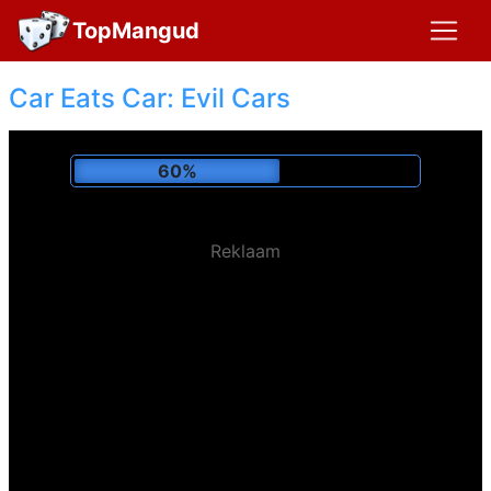
TopMangud
Car Eats Car: Evil Cars
64%
Reklaam