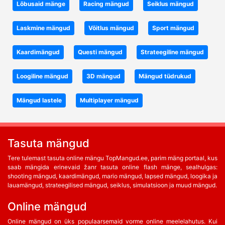
Lõbusaid mänge
Racing mängud
Seiklus mängud
Laskmine mängud
Võitlus mängud
Sport mängud
Kaardimängud
Questi mängud
Strateegiline mängud
Loogiline mängud
3D mängud
Mängud tüdrukud
Mängud lastele
Multiplayer mängud
Tasuta mängud
Tere tulemast tasuta online mängu TopMangud.ee, parim mäng portaal, kus
saab mängida erinevaid žanr tasuta online flash mänge, sealhulgas:
shooting mängud, kaardimängud, mario mängud, lapsed mängud, loogika ja
lauamängud, strateegilised mängud, seiklus, simulatsioon ja muud mängud.
Online mängud
Online mängud on üks populaarsemaid vorme online meelelahutus. Kui