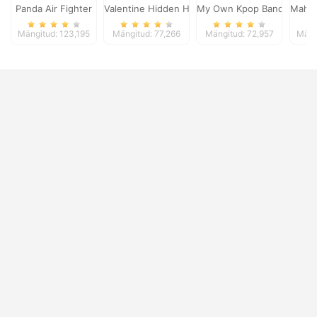
Panda Air Fighter
Valentine Hidden Heart
My Own Kpop Band
Mahjo
Mängitud: 123,195
Mängitud: 77,266
Mängitud: 72,957
Mäng