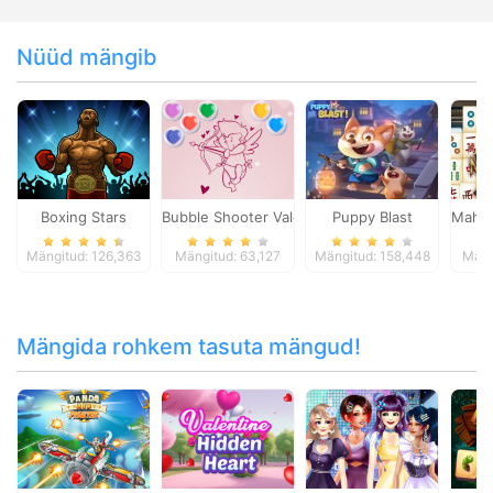
Nüüd mängib
Boxing Stars
Bubble Shooter Valentine
Puppy Blast
Mahjo
Mängitud: 126,363
Mängitud: 63,127
Mängitud: 158,448
Mäng
Mängida rohkem tasuta mängud!