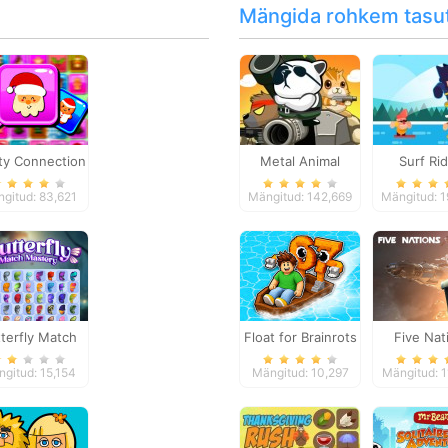
Mängida rohkem tasu
ty Connection
Metal Animal
Surf Ri
Quest
gitud: 83,621
Mängitud: 142,669
Mängitud: 
terfly Match
Float for Brainrots
Five Nat
Mastery
gitud: 15,154
Mängitud: 10,297
Mängitud: 