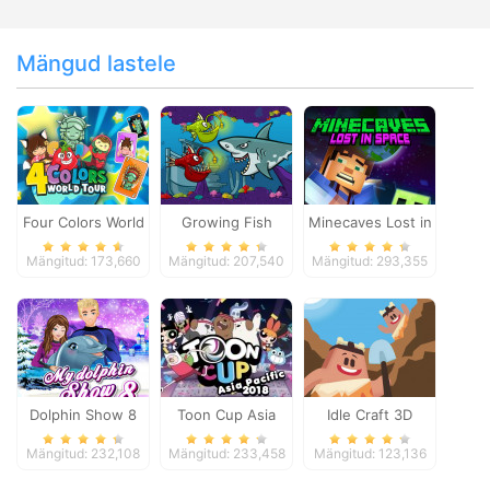
Mängud lastele
Four Colors World
Growing Fish
Minecaves Lost in
Tour
Space
Mängitud: 173,660
Mängitud: 207,540
Mängitud: 293,355
Dolphin Show 8
Toon Cup Asia
Idle Craft 3D
Pacific 2018
Mängitud: 232,108
Mängitud: 233,458
Mängitud: 123,136