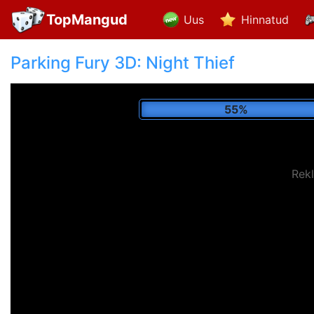
TopMangud
Uus
Hinnatud
Parking Fury 3D: Night Thief
65%
Rek