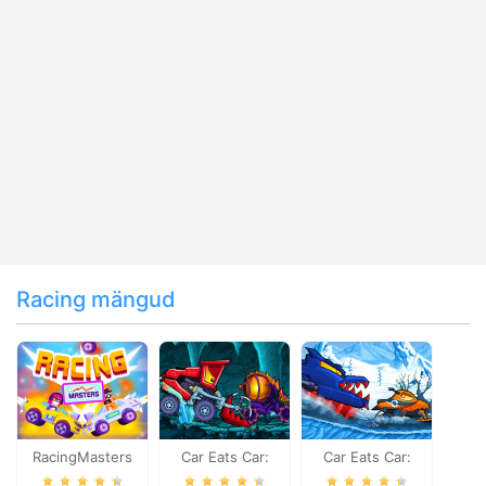
Racing mängud
RacingMasters
Car Eats Car:
Car Eats Car:
Dungeon
Winter Adventure