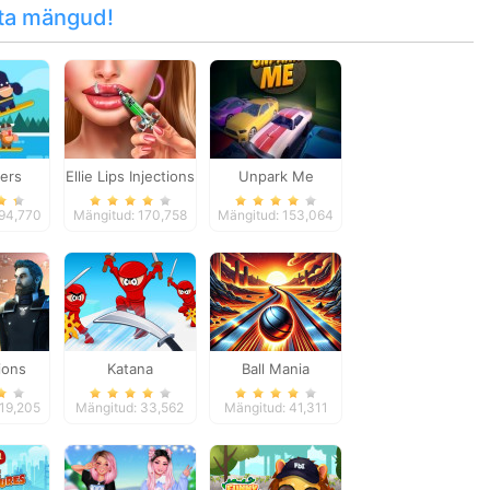
ta mängud!
ders
Ellie Lips Injections
Unpark Me
194,770
Mängitud: 170,758
Mängitud: 153,064
ions
Katana
Ball Mania
119,205
Mängitud: 33,562
Mängitud: 41,311