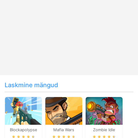
Laskmine mängud
Blockapolypse
Mafia Wars
Zombie Idle
Zombie Shooter
Defense Online