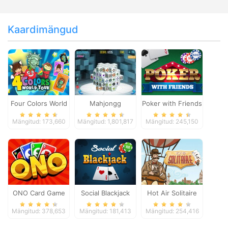
Kaardimängud
Four Colors World
Mahjongg
Poker with Friends
Tour
Dimensions
Mängitud: 173,660
Mängitud: 1,801,817
Mängitud: 245,150
ONO Card Game
Social Blackjack
Hot Air Solitaire
Mängitud: 378,653
Mängitud: 181,413
Mängitud: 254,416