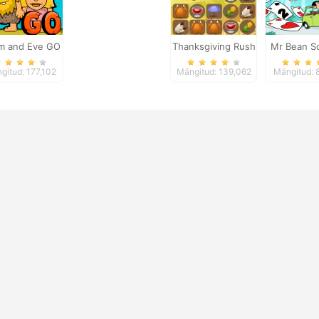
m and Eve GO
Thanksgiving Rush
Mr Bean So
Advent
gitud: 177,102
Mängitud: 139,062
Mängitud: 