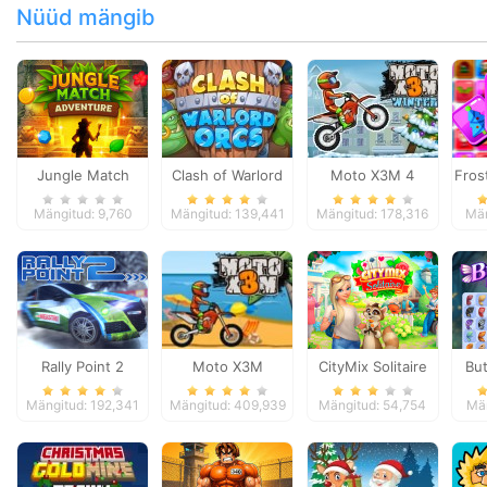
Nüüd mängib
Jungle Match
Clash of Warlord
Moto X3M 4
Fros
Adventures
Orcs
Winter
Mängitud: 9,760
Mängitud: 139,441
Mängitud: 178,316
Män
Rally Point 2
Moto X3M
CityMix Solitaire
But
Mängitud: 192,341
Mängitud: 409,939
Mängitud: 54,754
Män