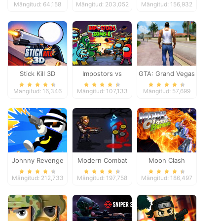
Mängitud: 64,158
Mängitud: 203,052
Mängitud: 156,932
Stick Kill 3D
Impostors vs
GTA: Grand Vegas
Zombies: Survival
Crime
Mängitud: 16,346
Mängitud: 107,133
Mängitud: 57,699
Johnny Revenge
Modern Combat
Moon Clash
Defense
Heroes
Mängitud: 212,733
Mängitud: 197,758
Mängitud: 186,497