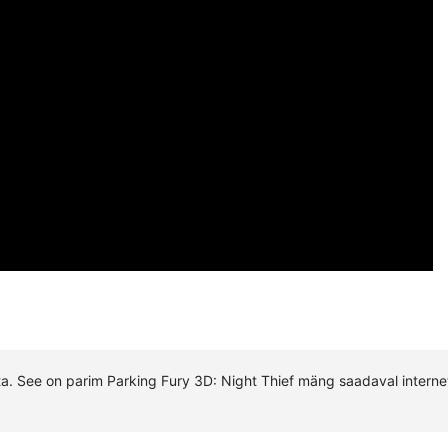
4.3
/5 (
484
votes)
. See on parim Parking Fury 3D: Night Thief mäng saadaval internet