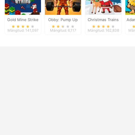
Gold Mine Strike
Obby: Pump Up
Christmas Trains
Ada
Christmas
Your Muscles
Mängitud: 141,097
Mängitud: 6,117
Mängitud: 162,838
Män