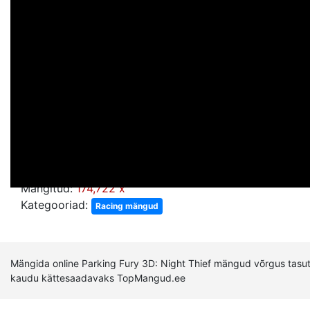
Mängitud:
174,722 x
Kategooriad:
Racing mängud
Mängida online Parking Fury 3D: Night Thief mängud võrgus tasuta
kaudu kättesaadavaks TopMangud.ee