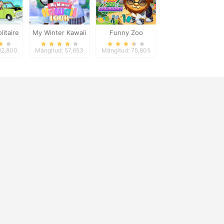
litaire
My Winter Kawaii
Funny Zoo
ures
Look
Emergency
82,800
Mängitud: 57,653
Mängitud: 75,805