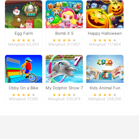
Egg Farm
Bomb it 5
Happy Halloween
Mängitud: 63,353
Mängitud: 217,907
Mängitud: 117,604
Obby On a Bike
My Dolphin Show 7
Kids Animal Fun
Mängitud: 57,691
Mängitud: 320,974
Mängitud: 238,350