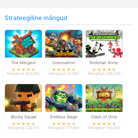
Strateegiline mängud
The Mergest
Colossatron
Stickman Army:
Kingdom
The Defenders
Mängitud: 422,945
Mängitud: 16,380
Mängitud: 228,338
Blocky Squad
Endless Siege
Clash of Orcs
Mängitud: 222,110
Mängitud: 177,841
Mängitud: 183,937