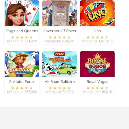
Kings and Queens
Governor Of Poker
Uno
Solitaire Tripeaks
2
Mängitud: 371,992
Mängitud: 478,691
Mängitud: 1,411,031
Solitaire Farm:
Mr Bean Solitaire
Royal Vegas
Seasons
Adventures
Solitaire
Mängitud: 257,986
Mängitud: 82,800
Mängitud: 219,010