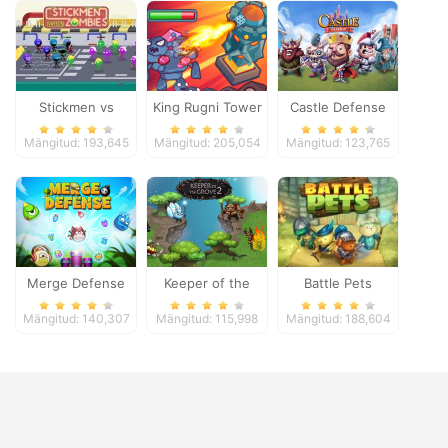
Stickmen vs
King Rugni Tower
Castle Defense
Zombies
Defense
Mängitud: 193,645
Mängitud: 205,054
Mängitud: 123,765
Merge Defense
Keeper of the
Battle Pets
Grove 2
Mängitud: 140,307
Mängitud: 115,998
Mängitud: 188,604