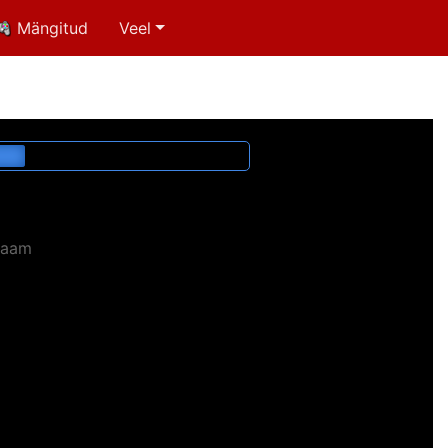
Mängitud
Veel
laam