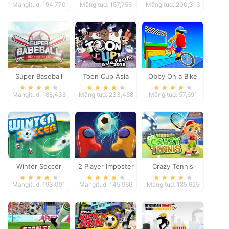
Mängitud: 194,770
Mängitud: 157,756
Mängitud: 200,313
Super Baseball
Toon Cup Asia
Obby On a Bike
Pacific 2018
Mängitud: 188,438
Mängitud: 233,458
Mängitud: 57,691
Winter Soccer
2 Player Imposter
Crazy Tennis
Soccer
Mängitud: 193,091
Mängitud: 145,966
Mängitud: 185,625