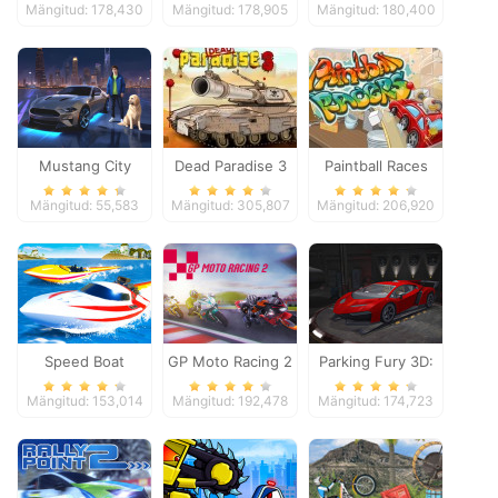
Mängitud: 178,430
Mängitud: 178,905
Mängitud: 180,400
Adventure
Mustang City
Dead Paradise 3
Paintball Races
Driver
Mängitud: 55,583
Mängitud: 305,807
Mängitud: 206,920
Speed Boat
GP Moto Racing 2
Parking Fury 3D:
Extreme Racing
Night Thief
Mängitud: 153,014
Mängitud: 192,478
Mängitud: 174,723