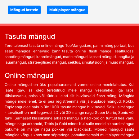
Mängud lastele
Multiplayer mängud
Tasuta mängud
Tere tulemast tasuta online mängu TopMangud.ee, parim mäng portaal, kus
saab mängida erinevaid žanr tasuta online flash mänge, sealhulgas:
shooting mängud, kaardimängud, mario mängud, lapsed mängud, loogika ja
lauamängud, strateegilised mängud, seiklus, simulatsioon ja muud mängud.
Online mängud
Online mängud on üks populaarsemaid vorme online meelelahutus. Kui
jääte igav, sa oled teretulnud meie mängu veebilehel. Iga laps,
täiskasvanu, poiss või tüdruk leiad siit huvitavaid flash mäng. Mängida
mänge meie lehel, te ei pea registreerima või jālejuplādē mängud. Kokku
TopMangud.ee pakub üle 1000 tasuta mängud huvitavad. Seiklus mängud
- tavaliselt on neil tegevust 2D või 3D mänge nagu Super Mario, Sonic või
tank. Sarnaselt klassikaline arkaad mängu ja nad kõik on tuntud hea vanu
mänge nagu arkanoid, Tetris ja Gold miner. Kui sulle meeldib kaardimängud
pakume on mänge nagu pokker või blackjack. Mõned mängud saate
mängida võrgus koos oma sõpradega, populaarsemaid multiplayer mängud