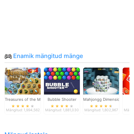
Enamik mängitud mänge
Treasures of the Mystic Sea
Bubble Shooter
Mahjongg Dimensions
Mängitud: 1,994,562
Mängitud: 1,881,030
Mängitud: 1,802,967
Mängi