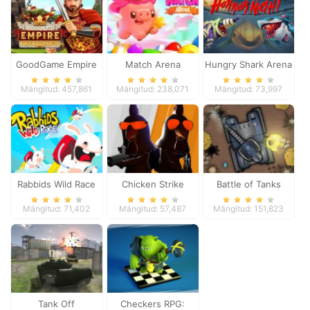
GoodGame Empire
Match Arena
Hungry Shark Arena
Horror Night
Mängitud: 457,861
Mängitud: 238,071
Mängitud: 73,997
Rabbids Wild Race
Chicken Strike
Battle of Tanks
Mängitud: 71,402
Mängitud: 57,487
Mängitud: 151,823
Tank Off
Checkers RPG: