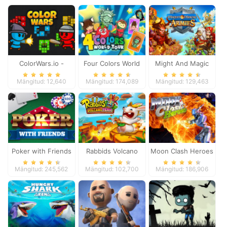
ColorWars.io -
Four Colors World
Might And Magic
Conquest Game
Tour
Armies
Mängitud: 12,640
Mängitud: 174,089
Mängitud: 129,463
Poker with Friends
Rabbids Volcano
Moon Clash Heroes
Panic
Mängitud: 245,562
Mängitud: 102,700
Mängitud: 186,906