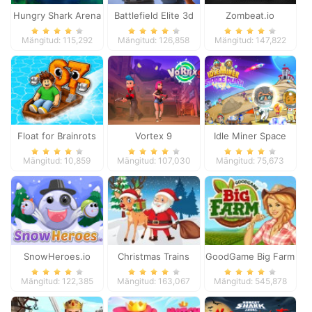
Hungry Shark Arena
Battlefield Elite 3d
Zombeat.io
Mängitud: 115,292
Mängitud: 126,858
Mängitud: 147,822
Float for Brainrots
Vortex 9
Idle Miner Space
Rush
Mängitud: 10,859
Mängitud: 107,030
Mängitud: 75,673
SnowHeroes.io
Christmas Trains
GoodGame Big Farm
Mängitud: 122,385
Mängitud: 163,067
Mängitud: 545,878