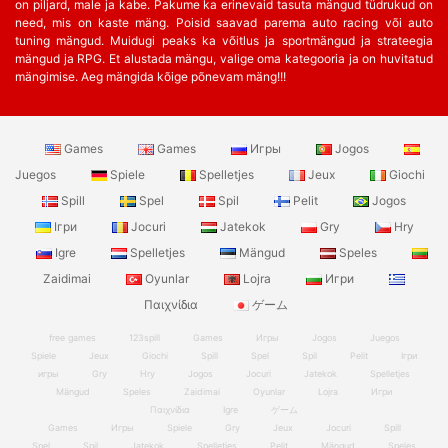
on piljard, male ja kabe. Pakume ka erinevaid tasuta mängud tüdrukud on
need, mis on kaste mäng. Poisid saavad parema auto racing või auto
tuning mängud. Muidugi peaks ka võitlus ja sportmängud ja strateegia
mängud ja RPG. Et alustada mängu, valige oma kategooria ja on huvitatud
mängimise. Aeg mängida kõige põnevam mäng!!!
Games
Games
Игры
Jogos
Juegos
Spiele
Spelletjes
Jeux
Giochi
Spill
Spel
Spil
Pelit
Jogos
Ігри
Jocuri
Jatekok
Gry
Hry
Igre
Spelletjes
Mängud
Speles
Zaidimai
Oyunlar
Lojra
Игри
Παιχνίδια
ゲーム
free games
123spill
Games
Игры
Jogos
Juegos
Spiele
Jeux
Giochi
Spill
Spel
Spil
Pelit
Ігри
игры
Gry
Hry
Jogos
Jocuri
Jatekok
Spelletjes
Mängud
Speles
Zaidimai
Oyunlar
Lojra
Игри
Παιχνίδια
Igre
ゲーム
Games
Игры
Spiele
Gry
Jeux
Jocuri
Spill
Spel
Spil
Jatekok
Spelletjes
Pelit
Mängud
Speles