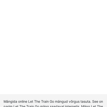
Mängida online Let The Train Go mängud võrgus tasuta. See on
parim Let The Train Go mäng saadaval internetis. Mäng Let The