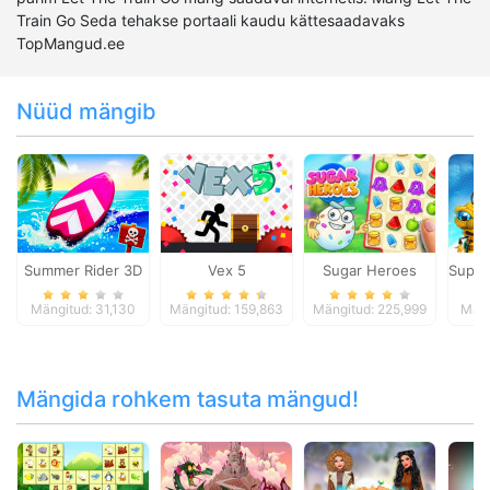
Train Go Seda tehakse portaali kaudu kättesaadavaks
TopMangud.ee
Nüüd mängib
Summer Rider 3D
Vex 5
Sugar Heroes
Super
Mängitud: 31,130
Mängitud: 159,863
Mängitud: 225,999
Mäng
Mängida rohkem tasuta mängud!