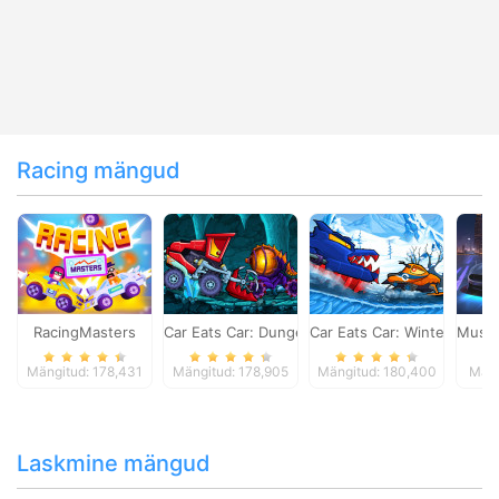
Racing mängud
RacingMasters
Car Eats Car: Dungeon Adventure
Car Eats Car: Winter Adve
Musta
Mängitud: 178,431
Mängitud: 178,905
Mängitud: 180,400
Mäng
Laskmine mängud