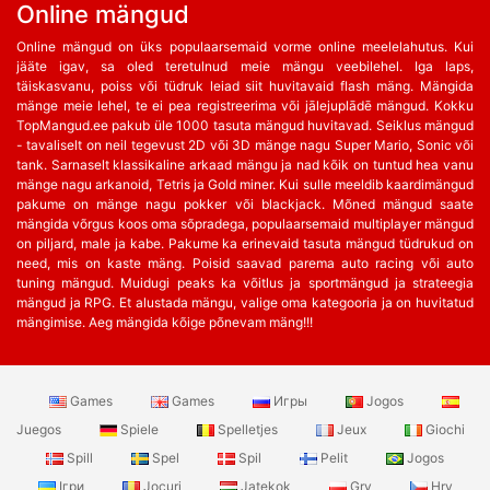
Online mängud
Online mängud on üks populaarsemaid vorme online meelelahutus. Kui
jääte igav, sa oled teretulnud meie mängu veebilehel. Iga laps,
täiskasvanu, poiss või tüdruk leiad siit huvitavaid flash mäng. Mängida
mänge meie lehel, te ei pea registreerima või jālejuplādē mängud. Kokku
TopMangud.ee pakub üle 1000 tasuta mängud huvitavad. Seiklus mängud
- tavaliselt on neil tegevust 2D või 3D mänge nagu Super Mario, Sonic või
tank. Sarnaselt klassikaline arkaad mängu ja nad kõik on tuntud hea vanu
mänge nagu arkanoid, Tetris ja Gold miner. Kui sulle meeldib kaardimängud
pakume on mänge nagu pokker või blackjack. Mõned mängud saate
mängida võrgus koos oma sõpradega, populaarsemaid multiplayer mängud
on piljard, male ja kabe. Pakume ka erinevaid tasuta mängud tüdrukud on
need, mis on kaste mäng. Poisid saavad parema auto racing või auto
tuning mängud. Muidugi peaks ka võitlus ja sportmängud ja strateegia
mängud ja RPG. Et alustada mängu, valige oma kategooria ja on huvitatud
mängimise. Aeg mängida kõige põnevam mäng!!!
Games
Games
Игры
Jogos
Juegos
Spiele
Spelletjes
Jeux
Giochi
Spill
Spel
Spil
Pelit
Jogos
Ігри
Jocuri
Jatekok
Gry
Hry