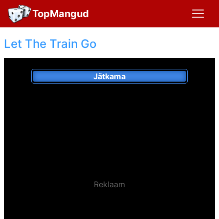
TopMangud
Let The Train Go
Jätkama
Reklaam