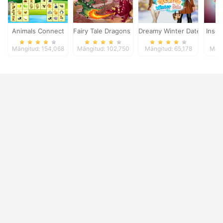
Animals Connect
Fairy Tale Dragons Memory
Dreamy Winter Date
Insec
Mängitud: 154,068
Mängitud: 102,750
Mängitud: 65,178
Mäng