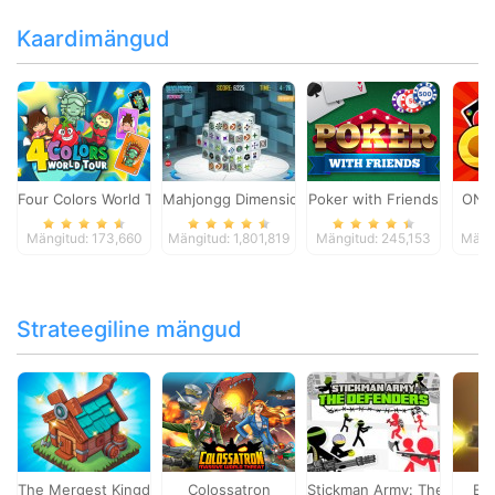
Kaardimängud
Four Colors World Tour
Mahjongg Dimensions
Poker with Friends
ONO
Mängitud: 173,660
Mängitud: 1,801,819
Mängitud: 245,153
Mängi
Strateegiline mängud
The Mergest Kingdom
Colossatron
Stickman Army: The Defen
Bl