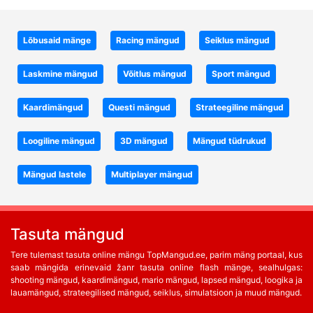
Lõbusaid mänge
Racing mängud
Seiklus mängud
Laskmine mängud
Võitlus mängud
Sport mängud
Kaardimängud
Questi mängud
Strateegiline mängud
Loogiline mängud
3D mängud
Mängud tüdrukud
Mängud lastele
Multiplayer mängud
Tasuta mängud
Tere tulemast tasuta online mängu TopMangud.ee, parim mäng portaal, kus
saab mängida erinevaid žanr tasuta online flash mänge, sealhulgas:
shooting mängud, kaardimängud, mario mängud, lapsed mängud, loogika ja
lauamängud, strateegilised mängud, seiklus, simulatsioon ja muud mängud.