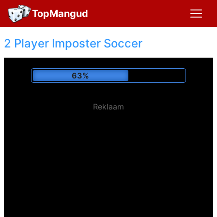
TopMangud
2 Player Imposter Soccer
67%
Reklaam
Mängitud:
146,309 x