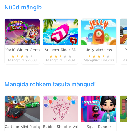
Nüüd mängib
10x10 Winter Gems
Summer Rider 3D
Jelly Madness
Pen
Mängitud: 92,668
Mängitud: 31,409
Mängitud: 189,260
Mäng
Mängida rohkem tasuta mängud!
Cartoon Mini Racing
Bubble Shooter Valentine
Squid Runner