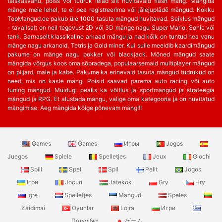
täiskasvanu, poiss või tüdruk leiad siit huvitavaid flash mäng. Mängida
mänge meie lehel, te ei pea registreerima või jālejuplādē mängud. Kokku
TopMangud.ee pakub üle 1000 tasuta mängud huvitavad. Seiklus mängud
- tavaliselt on neil tegevust 2D või 3D mänge nagu Super Mario, Sonic või
tank. Sarnaselt klassikaline arkaad mängu ja nad kõik on tuntud hea vanu
mänge nagu arkanoid, Tetris ja Gold miner. Kui sulle meeldib kaardimängud
pakume on mänge nagu pokker või blackjack. Mõned mängud saate
mängida võrgus koos oma sõpradega, populaarsemaid multiplayer mängud
on piljard, male ja kabe. Pakume ka erinevaid tasuta mängud tüdrukud on
need, mis on kaste mäng. Poisid saavad parema auto racing või auto
tuning mängud. Muidugi peaks ka võitlus ja sportmängud ja strateegia
mängud ja RPG. Et alustada mängu, valige oma kategooria ja on huvitatud
mängimise. Aeg mängida kõige põnevam mäng!!!
Games
Games
Игры
Jogos
Juegos
Spiele
Spelletjes
Jeux
Giochi
Spill
Spel
Spil
Pelit
Jogos
Ігри
Jocuri
Jatekok
Gry
Hry
Igre
Spelletjes
Mängud
Speles
Zaidimai
Oyunlar
Lojra
Игри
Παιχνίδια
ゲーム