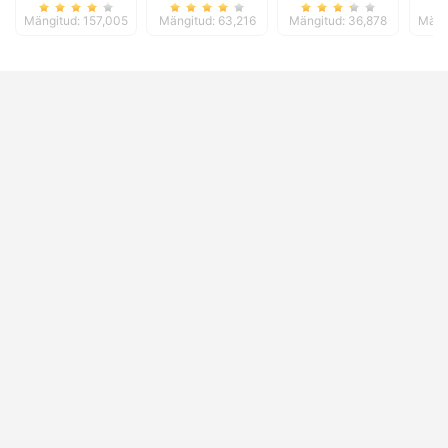
Mängitud: 157,005
Mängitud: 63,216
Mängitud: 36,878
Mäng