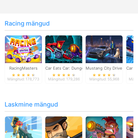
Racing mängud
RacingMasters
Car Eats Car: Dungeon Adventure
Mustang City Driver
Car E
Mängitud: 178,773
Mängitud: 179,286
Mängitud: 55,968
Mäng
Laskmine mängud