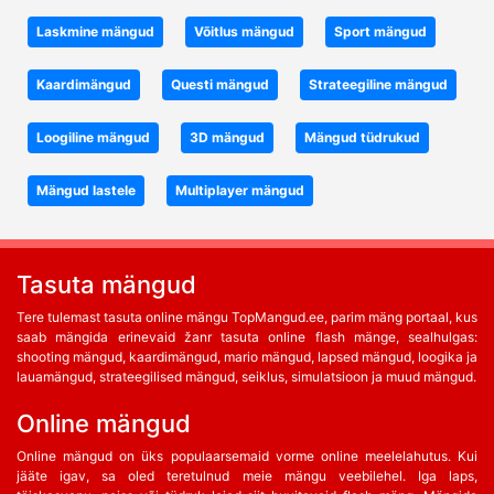
Laskmine mängud
Võitlus mängud
Sport mängud
Kaardimängud
Questi mängud
Strateegiline mängud
Loogiline mängud
3D mängud
Mängud tüdrukud
Mängud lastele
Multiplayer mängud
Tasuta mängud
Tere tulemast tasuta online mängu TopMangud.ee, parim mäng portaal, kus
saab mängida erinevaid žanr tasuta online flash mänge, sealhulgas:
shooting mängud, kaardimängud, mario mängud, lapsed mängud, loogika ja
lauamängud, strateegilised mängud, seiklus, simulatsioon ja muud mängud.
Online mängud
Online mängud on üks populaarsemaid vorme online meelelahutus. Kui
jääte igav, sa oled teretulnud meie mängu veebilehel. Iga laps,