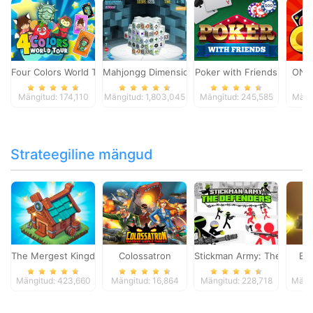
Four Colors World Tour
Mahjongg Dimensions
Poker with Friends
ONO
Mängitud: 174,110
Mängitud: 1,803,045
Mängitud: 245,585
Mäng
Strateegiline mängud
The Mergest Kingdom
Colossatron
Stickman Army: The Defen
Bl
Mängitud: 423,660
Mängitud: 16,864
Mängitud: 228,718
Mängi