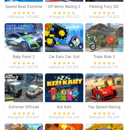
Speed Boat Extreme
GP Moto Racing 2
Parking Fury 3D:
Racing
Night Thief
Mängitud: 152,883
Mängitud: 192,332
Mängitud: 174,604
Rally Point 2
Car Eats Car: Evil
Trials Ride 2
Cars
Mängitud: 192,178
Mängitud: 202,855
Mängitud: 84,712
Extreme Offroad
Kizi Kart
Top Speed Racing
Cars 3: Cargo
3D
Mängitud: 200,835
Mängitud: 242,258
Mängitud: 165,269