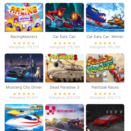
RacingMasters
Car Eats Car:
Car Eats Car: Winter
Dungeon Adventure
Adventure
Mängitud: 178,279
Mängitud: 178,789
Mängitud: 180,260
Mustang City Driver
Dead Paradise 3
Paintball Races
Mängitud: 55,447
Mängitud: 305,636
Mängitud: 206,775