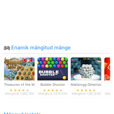
Enamik mängitud mänge
Treasures of the Mystic Sea
Bubble Shooter
Mahjongg Dimensions
Mängitud: 1,992,769
Mängitud: 1,879,424
Mängitud: 1,801,438
Mängi