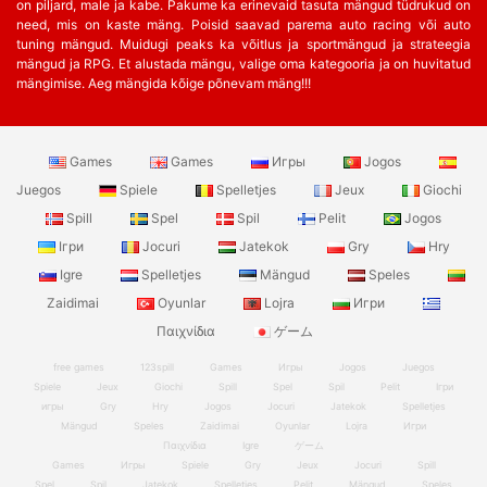
on piljard, male ja kabe. Pakume ka erinevaid tasuta mängud tüdrukud on
need, mis on kaste mäng. Poisid saavad parema auto racing või auto
tuning mängud. Muidugi peaks ka võitlus ja sportmängud ja strateegia
mängud ja RPG. Et alustada mängu, valige oma kategooria ja on huvitatud
mängimise. Aeg mängida kõige põnevam mäng!!!
Games
Games
Игры
Jogos
Juegos
Spiele
Spelletjes
Jeux
Giochi
Spill
Spel
Spil
Pelit
Jogos
Ігри
Jocuri
Jatekok
Gry
Hry
Igre
Spelletjes
Mängud
Speles
Zaidimai
Oyunlar
Lojra
Игри
Παιχνίδια
ゲーム
free games
123spill
Games
Игры
Jogos
Juegos
Spiele
Jeux
Giochi
Spill
Spel
Spil
Pelit
Ігри
игры
Gry
Hry
Jogos
Jocuri
Jatekok
Spelletjes
Mängud
Speles
Zaidimai
Oyunlar
Lojra
Игри
Παιχνίδια
Igre
ゲーム
Games
Игры
Spiele
Gry
Jeux
Jocuri
Spill
Spel
Spil
Jatekok
Spelletjes
Pelit
Mängud
Speles