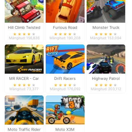
Hill Climb Twisted
Furious Road
Monster Truck
Transport
Extreme Racing
Mängitud: 156,836
Mängitud: 190,208
Mängitud: 153,094
MR RACER - Car
Drift Racers
Highway Patrol
Racing
Showdown
Mängitud: 73,377
Mängitud: 176,092
Mängitud: 203,112
Moto Traffic Rider
Moto X3M