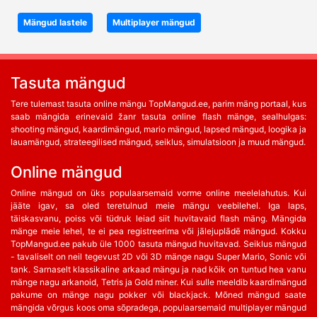
Mängud lastele
Multiplayer mängud
Tasuta mängud
Tere tulemast tasuta online mängu TopMangud.ee, parim mäng portaal, kus
saab mängida erinevaid žanr tasuta online flash mänge, sealhulgas:
shooting mängud, kaardimängud, mario mängud, lapsed mängud, loogika ja
lauamängud, strateegilised mängud, seiklus, simulatsioon ja muud mängud.
Online mängud
Online mängud on üks populaarsemaid vorme online meelelahutus. Kui
jääte igav, sa oled teretulnud meie mängu veebilehel. Iga laps,
täiskasvanu, poiss või tüdruk leiad siit huvitavaid flash mäng. Mängida
mänge meie lehel, te ei pea registreerima või jālejuplādē mängud. Kokku
TopMangud.ee pakub üle 1000 tasuta mängud huvitavad. Seiklus mängud
- tavaliselt on neil tegevust 2D või 3D mänge nagu Super Mario, Sonic või
tank. Sarnaselt klassikaline arkaad mängu ja nad kõik on tuntud hea vanu
mänge nagu arkanoid, Tetris ja Gold miner. Kui sulle meeldib kaardimängud
pakume on mänge nagu pokker või blackjack. Mõned mängud saate
mängida võrgus koos oma sõpradega, populaarsemaid multiplayer mängud