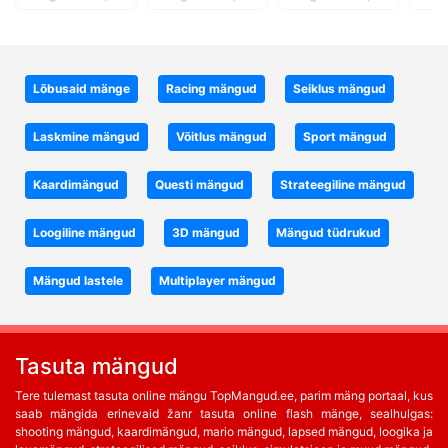
Lõbusaid mänge
Racing mängud
Seiklus mängud
Laskmine mängud
Võitlus mängud
Sport mängud
Kaardimängud
Questi mängud
Strateegiline mängud
Loogiline mängud
3D mängud
Mängud tüdrukud
Mängud lastele
Multiplayer mängud
Tasuta mängud
Tere tulemast tasuta online mängu TopMangud.ee, parim mäng portaal, kus
saab mängida erinevaid žanr tasuta online flash mänge, sealhulgas:
shooting mängud, kaardimängud, mario mängud, lapsed mängud, loogika ja