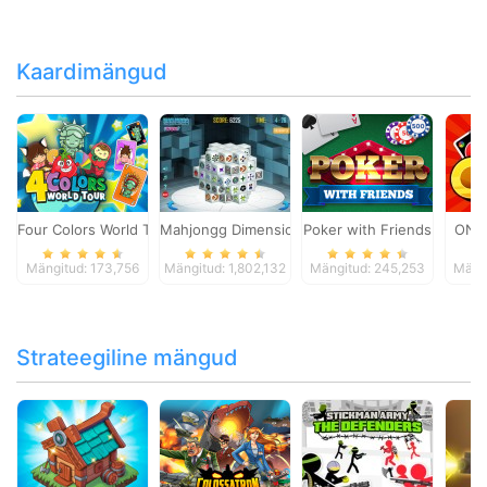
Kaardimängud
Four Colors World Tour
Mahjongg Dimensions
Poker with Friends
ONO
Mängitud: 173,756
Mängitud: 1,802,132
Mängitud: 245,253
Mängi
Strateegiline mängud