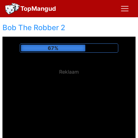
TopMangud
Bob The Robber 2
71%
Reklaam