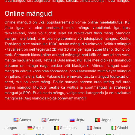
lauamängud, strateegilised mängud, seiklus, simulatsioon ja muud mängud.
Online mängud
Online mängud on üks populaarsemaid vorme online meelelahutus. Kui
jääte igav, sa oled teretulnud meie mängu veebilehel. Iga laps,
täiskasvanu, poiss või tüdruk leiad siit huvitavaid flash mäng. Mängida
mänge meie lehel, te ei pea registreerima või jālejuplādē mängud. Kokku
TopMangud.ee pakub üle 1000 tasuta mängud huvitavad. Seiklus mängud
- tavaliselt on neil tegevust 2D või 3D mänge nagu Super Mario, Sonic või
tank. Sarnaselt klassikaline arkaad mängu ja nad kõik on tuntud hea vanu
mänge nagu arkanoid, Tetris ja Gold miner. Kui sulle meeldib kaardimängud
pakume on mänge nagu pokker või blackjack. Mõned mängud saate
mängida võrgus koos oma sõpradega, populaarsemaid multiplayer mängud
on piljard, male ja kabe. Pakume ka erinevaid tasuta mängud tüdrukud on
need, mis on kaste mäng. Poisid saavad parema auto racing või auto
tuning mängud. Muidugi peaks ka võitlus ja sportmängud ja strateegia
mängud ja RPG. Et alustada mängu, valige oma kategooria ja on huvitatud
mängimise. Aeg mängida kõige põnevam mäng!!!
Games
Games
Игры
Jogos
Juegos
Spiele
Spelletjes
Jeux
Giochi