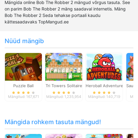
Mängida online Bob The Robber 2 mängud võrgus tasuta. See
on parim Bob The Robber 2 mäng saadaval internetis. Mäng
Bob The Robber 2 Seda tehakse portaali kaudu
kättesaadavaks TopMangud.ee
Nüüd mängib
Puzzle Ball
Tri Towers Solitaire
Heroball Adventures
Sausa
Mängitud: 167,671
Mängitud: 1,235,954
Mängitud: 140,719
Mäng
Mängida rohkem tasuta mängud!