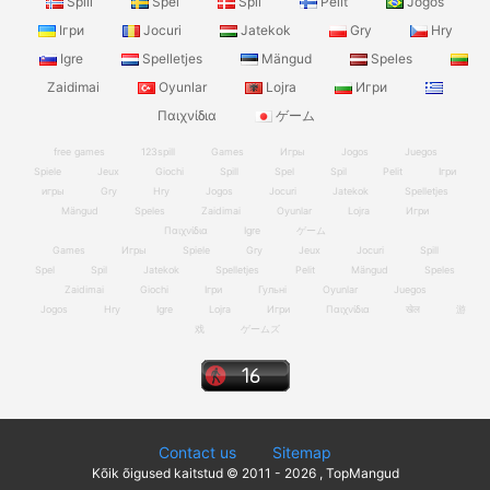
Spill
Spel
Spil
Pelit
Jogos
Ігри
Jocuri
Jatekok
Gry
Hry
Igre
Spelletjes
Mängud
Speles
Zaidimai
Oyunlar
Lojra
Игри
Παιχνίδια
ゲーム
free games
123spill
Games
Игры
Jogos
Juegos
Spiele
Jeux
Giochi
Spill
Spel
Spil
Pelit
Ігри
игры
Gry
Hry
Jogos
Jocuri
Jatekok
Spelletjes
Mängud
Speles
Zaidimai
Oyunlar
Lojra
Игри
Παιχνίδια
Igre
ゲーム
Games
Игры
Spiele
Gry
Jeux
Jocuri
Spill
Spel
Spil
Jatekok
Spelletjes
Pelit
Mängud
Speles
Zaidimai
Giochi
Ігри
Гульні
Oyunlar
Juegos
Jogos
Hry
Igre
Lojra
Игри
Παιχνίδια
खेल
游
戏
ゲームズ
Contact us
Sitemap
Kõik õigused kaitstud © 2011 - 2026 , TopMangud