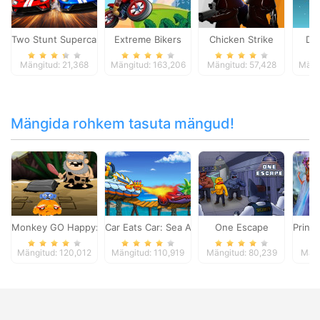
Two Stunt Supercars
Extreme Bikers
Chicken Strike
Dr
Mängitud: 21,368
Mängitud: 163,206
Mängitud: 57,428
Mäng
Mängida rohkem tasuta mängud!
Monkey GO Happy: Stage 4
Car Eats Car: Sea Adventure
One Escape
Princ
Mängitud: 120,012
Mängitud: 110,919
Mängitud: 80,239
Mäng