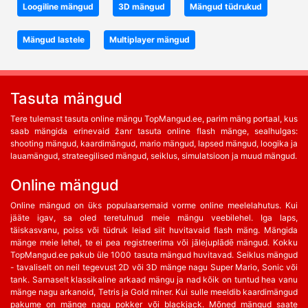
Loogiline mängud
3D mängud
Mängud tüdrukud
Mängud lastele
Multiplayer mängud
Tasuta mängud
Tere tulemast tasuta online mängu TopMangud.ee, parim mäng portaal, kus
saab mängida erinevaid žanr tasuta online flash mänge, sealhulgas:
shooting mängud, kaardimängud, mario mängud, lapsed mängud, loogika ja
lauamängud, strateegilised mängud, seiklus, simulatsioon ja muud mängud.
Online mängud
Online mängud on üks populaarsemaid vorme online meelelahutus. Kui
jääte igav, sa oled teretulnud meie mängu veebilehel. Iga laps,
täiskasvanu, poiss või tüdruk leiad siit huvitavaid flash mäng. Mängida
mänge meie lehel, te ei pea registreerima või jālejuplādē mängud. Kokku
TopMangud.ee pakub üle 1000 tasuta mängud huvitavad. Seiklus mängud
- tavaliselt on neil tegevust 2D või 3D mänge nagu Super Mario, Sonic või
tank. Sarnaselt klassikaline arkaad mängu ja nad kõik on tuntud hea vanu
mänge nagu arkanoid, Tetris ja Gold miner. Kui sulle meeldib kaardimängud
pakume on mänge nagu pokker või blackjack. Mõned mängud saate