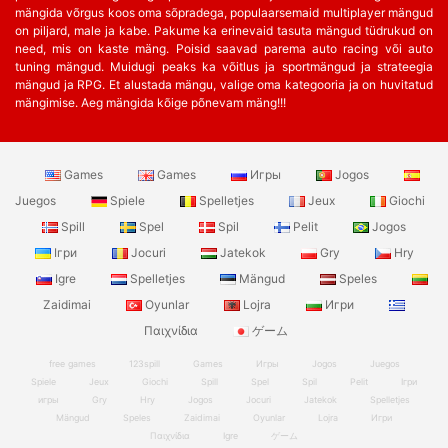
mängida võrgus koos oma sõpradega, populaarsemaid multiplayer mängud
on piljard, male ja kabe. Pakume ka erinevaid tasuta mängud tüdrukud on
need, mis on kaste mäng. Poisid saavad parema auto racing või auto
tuning mängud. Muidugi peaks ka võitlus ja sportmängud ja strateegia
mängud ja RPG. Et alustada mängu, valige oma kategooria ja on huvitatud
mängimise. Aeg mängida kõige põnevam mäng!!!
Games
Games
Игры
Jogos
Juegos
Spiele
Spelletjes
Jeux
Giochi
Spill
Spel
Spil
Pelit
Jogos
Ігри
Jocuri
Jatekok
Gry
Hry
Igre
Spelletjes
Mängud
Speles
Zaidimai
Oyunlar
Lojra
Игри
Παιχνίδια
ゲーム
free games
123spill
Games
Игры
Jogos
Juegos
Spiele
Jeux
Giochi
Spill
Spel
Spil
Pelit
Ігри
игры
Gry
Hry
Jogos
Jocuri
Jatekok
Spelletjes
Mängud
Speles
Zaidimai
Oyunlar
Lojra
Игри
Παιχνίδια
Igre
ゲーム