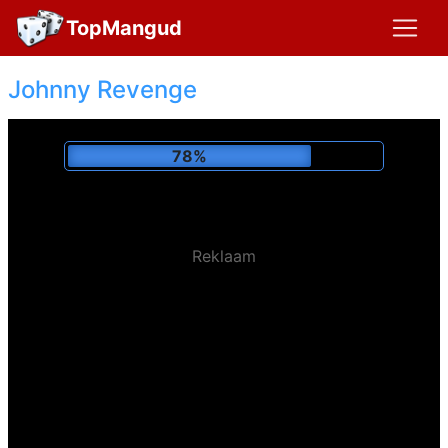
TopMangud
Johnny Revenge
82%
Reklaam