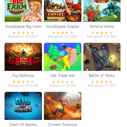
GoodGame Big Farm
GoodGame Empire
Defend Home
Mängitud: 545,877
Mängitud: 457,860
Mängitud: 153,585
Toy Defense
Idle Trade Isle
Battle of Tanks
Mängitud: 209,386
Mängitud: 59,251
Mängitud: 151,821
Clash Of Navies
Cursed Treasure