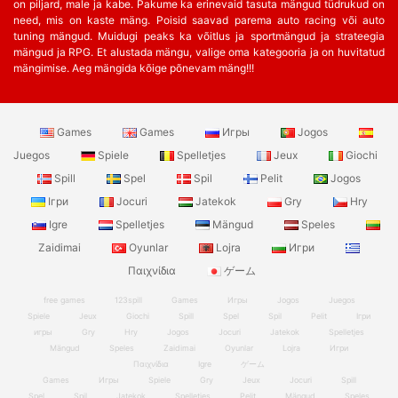
on piljard, male ja kabe. Pakume ka erinevaid tasuta mängud tüdrukud on
need, mis on kaste mäng. Poisid saavad parema auto racing või auto
tuning mängud. Muidugi peaks ka võitlus ja sportmängud ja strateegia
mängud ja RPG. Et alustada mängu, valige oma kategooria ja on huvitatud
mängimise. Aeg mängida kõige põnevam mäng!!!
Games
Games
Игры
Jogos
Juegos
Spiele
Spelletjes
Jeux
Giochi
Spill
Spel
Spil
Pelit
Jogos
Ігри
Jocuri
Jatekok
Gry
Hry
Igre
Spelletjes
Mängud
Speles
Zaidimai
Oyunlar
Lojra
Игри
Παιχνίδια
ゲーム
free games
123spill
Games
Игры
Jogos
Juegos
Spiele
Jeux
Giochi
Spill
Spel
Spil
Pelit
Ігри
игры
Gry
Hry
Jogos
Jocuri
Jatekok
Spelletjes
Mängud
Speles
Zaidimai
Oyunlar
Lojra
Игри
Παιχνίδια
Igre
ゲーム
Games
Игры
Spiele
Gry
Jeux
Jocuri
Spill
Spel
Spil
Jatekok
Spelletjes
Pelit
Mängud
Speles