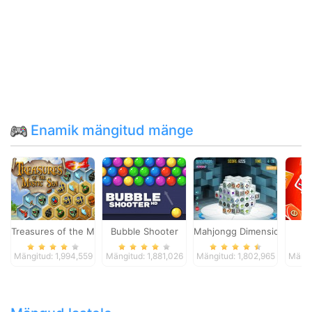
Enamik mängitud mänge
Treasures of the Mystic Sea
Bubble Shooter
Mahjongg Dimensions
Mängitud: 1,994,559
Mängitud: 1,881,026
Mängitud: 1,802,965
Mängi