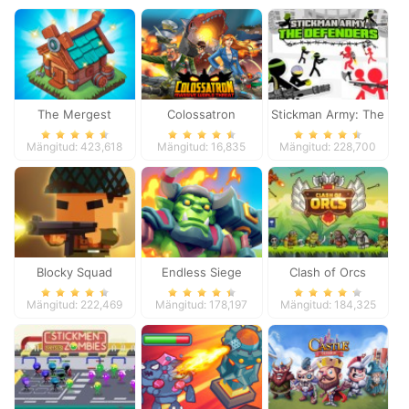
The Mergest
Colossatron
Stickman Army: The
Kingdom
Defenders
Mängitud: 423,618
Mängitud: 16,835
Mängitud: 228,700
Blocky Squad
Endless Siege
Clash of Orcs
Mängitud: 222,469
Mängitud: 178,197
Mängitud: 184,325