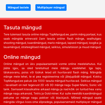
Mängud lastele
Multiplayer mängud
Tasuta mängud
Tere tulemast tasuta online mängu TopMangud.ee, parim mäng portaal, kus
saab mängida erinevaid žanr tasuta online flash mänge, sealhulgas:
shooting mängud, kaardimängud, mario mängud, lapsed mängud, loogika ja
lauamängud, strateegilised mängud, seiklus, simulatsioon ja muud mängud.
Online mängud
Online mängud on üks populaarsemaid vorme online meelelahutus. Kui
jääte igav, sa oled teretulnud meie mängu veebilehel. Iga laps,
täiskasvanu, poiss või tüdruk leiad siit huvitavaid flash mäng. Mängida
mänge meie lehel, te ei pea registreerima või jālejuplādē mängud. Kokku
TopMangud.ee pakub üle 1000 tasuta mängud huvitavad. Seiklus mängud
- tavaliselt on neil tegevust 2D või 3D mänge nagu Super Mario, Sonic või
tank. Sarnaselt klassikaline arkaad mängu ja nad kõik on tuntud hea vanu
mänge nagu arkanoid, Tetris ja Gold miner. Kui sulle meeldib kaardimängud
pakume on mänge nagu pokker või blackjack. Mõned mängud saate
mängida võrgus koos oma sõpradega, populaarsemaid multiplayer mängud