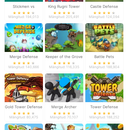
Stickmen vs
King Rugni Tower
Castle Defense
Zombies
Defense
Mängitud: 194,013
Mängitud: 205,491
Mängitud: 124,094
Merge Defense
Keeper of the Grove
Battle Pets
2
Mängitud: 140,666
Mängitud: 116,335
Mängitud: 188,904
Gold Tower Defense
Merge Archer
Tower Defense
Defense
Mängitud: 80,475
Mängitud: 70,107
Mängitud: 188,252