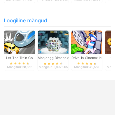
Loogiline mängud
Let The Train Go
Mahjongg Dimensions
Drive-in Cinema: Idle Game
Ch
Mängitud: 68,852
Mängitud: 1,802,965
Mängitud: 49,587
Mängi