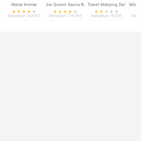
Metal Animal
Ice Queen Sauna Realife
Travel Mahjong Deluxe
Micro
Mängitud: 142,811
Mängitud: 174,354
Mängitud: 18,065
Mäng