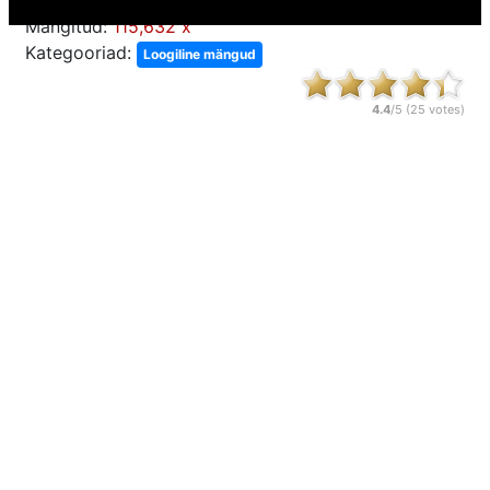
Mängitud:
115,632 x
Kategooriad:
Loogiline mängud
4.4
/5 (
25
votes)