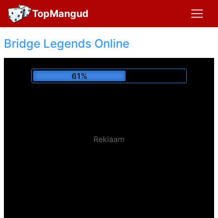
TopMangud
Bridge Legends Online
65%
Reklaam