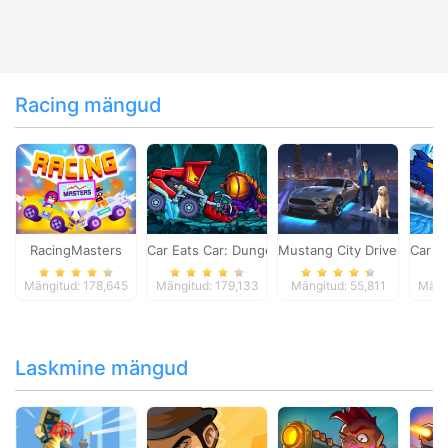
Racing mängud
RacingMasters
Car Eats Car: Dungeon Adventure
Mustang City Driver
Car E
Mängitud: 178,645
Mängitud: 179,133
Mängitud: 55,811
Mäng
Laskmine mängud