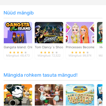
Nüüd mängib
Gangsta Island: Crime City
Tom Clancy`s Shootout
Princesses Become Popular
Hea
Mängitud: 48,473
Mängitud: 72,522
Mängitud: 99,974
Mängi
Mängida rohkem tasuta mängud!