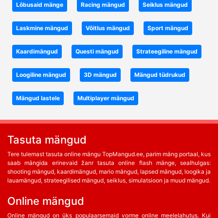
Lõbusaid mänge
Racing mängud
Seiklus mängud
Laskmine mängud
Võitlus mängud
Sport mängud
Kaardimängud
Questi mängud
Strateegiline mängud
Loogiline mängud
3D mängud
Mängud tüdrukud
Mängud lastele
Multiplayer mängud
Tasuta mängud
Tere tulemast tasuta online mängu TopMangud.ee, parim mäng portaal, kus
saab mängida erinevaid žanr tasuta online flash mänge, sealhulgas:
shooting mängud, kaardimängud, mario mängud, lapsed mängud, loogika ja
lauamängud, strateegilised mängud, seiklus, simulatsioon ja muud mängud.
Online mängud
Online mängud on üks populaarsemaid vorme online meelelahutus. Kui