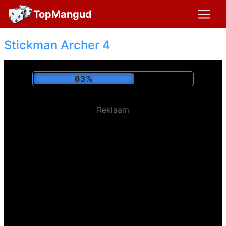
TopMangud
Stickman Archer 4
67%
Reklaam
Mängitud:
145,452 x