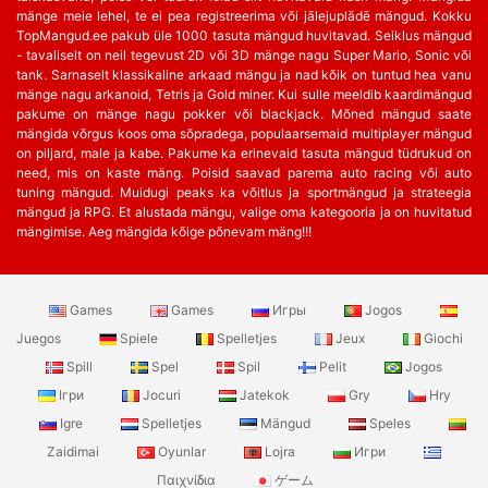
mänge meie lehel, te ei pea registreerima või jālejuplādē mängud. Kokku
TopMangud.ee pakub üle 1000 tasuta mängud huvitavad. Seiklus mängud
- tavaliselt on neil tegevust 2D või 3D mänge nagu Super Mario, Sonic või
tank. Sarnaselt klassikaline arkaad mängu ja nad kõik on tuntud hea vanu
mänge nagu arkanoid, Tetris ja Gold miner. Kui sulle meeldib kaardimängud
pakume on mänge nagu pokker või blackjack. Mõned mängud saate
mängida võrgus koos oma sõpradega, populaarsemaid multiplayer mängud
on piljard, male ja kabe. Pakume ka erinevaid tasuta mängud tüdrukud on
need, mis on kaste mäng. Poisid saavad parema auto racing või auto
tuning mängud. Muidugi peaks ka võitlus ja sportmängud ja strateegia
mängud ja RPG. Et alustada mängu, valige oma kategooria ja on huvitatud
mängimise. Aeg mängida kõige põnevam mäng!!!
Games
Games
Игры
Jogos
Juegos
Spiele
Spelletjes
Jeux
Giochi
Spill
Spel
Spil
Pelit
Jogos
Ігри
Jocuri
Jatekok
Gry
Hry
Igre
Spelletjes
Mängud
Speles
Zaidimai
Oyunlar
Lojra
Игри
Παιχνίδια
ゲーム