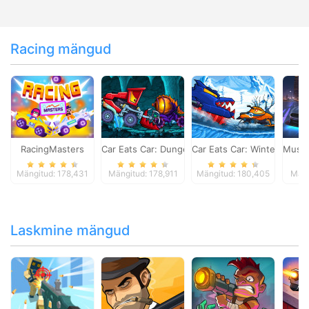
Racing mängud
RacingMasters
Car Eats Car: Dungeon Adventure
Car Eats Car: Winter Adve
Musta
Mängitud: 178,431
Mängitud: 178,911
Mängitud: 180,405
Mäng
Laskmine mängud