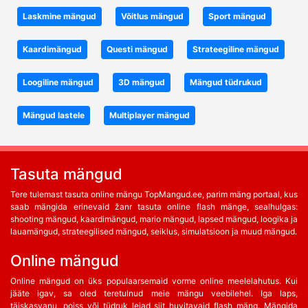
Laskmine mängud
Võitlus mängud
Sport mängud
Kaardimängud
Questi mängud
Strateegiline mängud
Loogiline mängud
3D mängud
Mängud tüdrukud
Mängud lastele
Multiplayer mängud
Tasuta mängud
Tere tulemast tasuta online mängu TopMangud.ee, parim mäng portaal, kus
saab mängida erinevaid žanr tasuta online flash mänge, sealhulgas:
shooting mängud, kaardimängud, mario mängud, lapsed mängud, loogika ja
lauamängud, strateegilised mängud, seiklus, simulatsioon ja muud mängud.
Online mängud
Online mängud on üks populaarsemaid vorme online meelelahutus. Kui
jääte igav, sa oled teretulnud meie mängu veebilehel. Iga laps,
täiskasvanu, poiss või tüdruk leiad siit huvitavaid flash mäng. Mängida