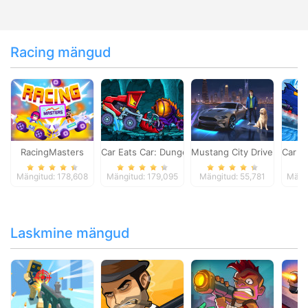
Racing mängud
RacingMasters
Car Eats Car: Dungeon Adventure
Mustang City Driver
Car E
Mängitud: 178,608
Mängitud: 179,095
Mängitud: 55,781
Mängi
Laskmine mängud