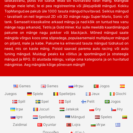
täiskasvanu, poiss või tüdruk leiad siit huvitavaid flash mäng. Mängida
mänge meie lehel, te ei pea registreerima või jālejuplādē mängud. Kokku
TopMangud.ee pakub üle 1000 tasuta mängud huvitavad. Seiklus mängud
- tavaliselt on neil tegevust 2D või 3D mänge nagu Super Mario, Sonic või
tank. Sarnaselt klassikaline arkaad mängu ja nad kõik on tuntud hea vanu
mänge nagu arkanoid, Tetris ja Gold miner. Kui sulle meeldib kaardimängud
pakume on mänge nagu pokker või blackjack. Mõned mängud saate
mängida võrgus koos oma sõpradega, populaarsemaid multiplayer mängud
on piljard, male ja kabe. Pakume ka erinevaid tasuta mängud tüdrukud on
need, mis on kaste mäng. Poisid saavad parema auto racing või auto
tuning mängud. Muidugi peaks ka võitlus ja sportmängud ja strateegia
mängud ja RPG. Et alustada mängu, valige oma kategooria ja on huvitatud
mängimise. Aeg mängida kõige põnevam mäng!!!
Games
Games
Игры
Jogos
Juegos
Spiele
Spelletjes
Jeux
Giochi
Spill
Spel
Spil
Pelit
Jogos
Ігри
Jocuri
Jatekok
Gry
Hry
Igre
Spelletjes
Mängud
Speles
Zaidimai
Oyunlar
Lojra
Игри
Παιχνίδια
ゲーム