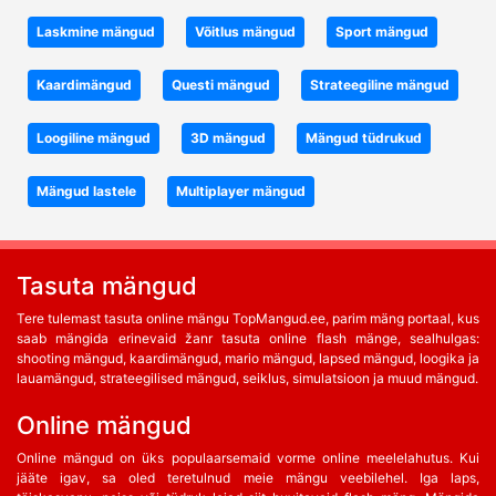
Laskmine mängud
Võitlus mängud
Sport mängud
Kaardimängud
Questi mängud
Strateegiline mängud
Loogiline mängud
3D mängud
Mängud tüdrukud
Mängud lastele
Multiplayer mängud
Tasuta mängud
Tere tulemast tasuta online mängu TopMangud.ee, parim mäng portaal, kus
saab mängida erinevaid žanr tasuta online flash mänge, sealhulgas:
shooting mängud, kaardimängud, mario mängud, lapsed mängud, loogika ja
lauamängud, strateegilised mängud, seiklus, simulatsioon ja muud mängud.
Online mängud
Online mängud on üks populaarsemaid vorme online meelelahutus. Kui
jääte igav, sa oled teretulnud meie mängu veebilehel. Iga laps,