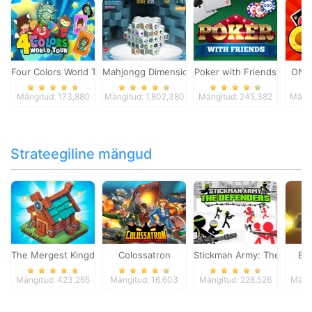
Four Colors World Tour
Mahjongg Dimensions
Poker with Friends
ONO
Mängitud: 173,880
Mängitud: 1,802,380
Mängitud: 245,382
Mängi
Strateegiline mängud
The Mergest Kingdom
Colossatron
Stickman Army: The Defen
Bl
Mängitud: 423,265
Mängitud: 16,603
Mängitud: 228,526
Mängi