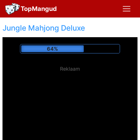
TopMangud
Jungle Mahjong Deluxe
69%
Reklaam
Mängitud:
134,115 x