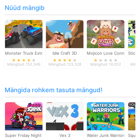
Nüüd mängib
Monster Truck Extreme Racing
Idle Craft 3D
Mojicon Love Connect
Stickm
Mängitud: 153,349
Mängitud: 123,328
Mängitud: 19,002
Mängi
Mängida rohkem tasuta mängud!
Super Friday Night Funki
Vex 3
Water Junk Warriors
Squid