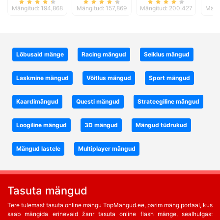
Mängitud: 194,868
Mängitud: 157,869
Mängitud: 200,427
Mäng
Lõbusaid mänge
Racing mängud
Seiklus mängud
Laskmine mängud
Võitlus mängud
Sport mängud
Kaardimängud
Questi mängud
Strateegiline mängud
Loogiline mängud
3D mängud
Mängud tüdrukud
Mängud lastele
Multiplayer mängud
Tasuta mängud
Tere tulemast tasuta online mängu TopMangud.ee, parim mäng portaal, kus
saab mängida erinevaid žanr tasuta online flash mänge, sealhulgas: