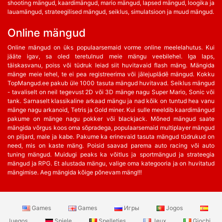
shooting mängud, kaardimängud, mario mängud, lapsed mängud, loogika ja
lauamängud, strateegilised mängud, seiklus, simulatsioon ja muud mängud.
Online mängud
Online mängud on üks populaarsemaid vorme online meelelahutus. Kui
jääte igav, sa oled teretulnud meie mängu veebilehel. Iga laps,
täiskasvanu, poiss või tüdruk leiad siit huvitavaid flash mäng. Mängida
mänge meie lehel, te ei pea registreerima või jālejuplādē mängud. Kokku
TopMangud.ee pakub üle 1000 tasuta mängud huvitavad. Seiklus mängud
- tavaliselt on neil tegevust 2D või 3D mänge nagu Super Mario, Sonic või
tank. Sarnaselt klassikaline arkaad mängu ja nad kõik on tuntud hea vanu
mänge nagu arkanoid, Tetris ja Gold miner. Kui sulle meeldib kaardimängud
pakume on mänge nagu pokker või blackjack. Mõned mängud saate
mängida võrgus koos oma sõpradega, populaarsemaid multiplayer mängud
on piljard, male ja kabe. Pakume ka erinevaid tasuta mängud tüdrukud on
need, mis on kaste mäng. Poisid saavad parema auto racing või auto
tuning mängud. Muidugi peaks ka võitlus ja sportmängud ja strateegia
mängud ja RPG. Et alustada mängu, valige oma kategooria ja on huvitatud
mängimise. Aeg mängida kõige põnevam mäng!!!
Games
Games
Игры
Jogos
Juegos
Spiele
Spelletjes
Jeux
Giochi