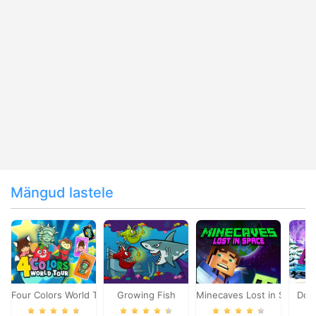
Mängud lastele
Four Colors World Tour
Growing Fish
Minecaves Lost in Space
Dol