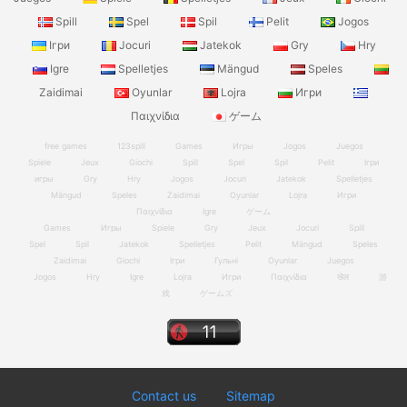
Spill
Spel
Spil
Pelit
Jogos
Ігри
Jocuri
Jatekok
Gry
Hry
Igre
Spelletjes
Mängud
Speles
Zaidimai
Oyunlar
Lojra
Игри
Παιχνίδια
ゲーム
free games
123spill
Games
Игры
Jogos
Juegos
Spiele
Jeux
Giochi
Spill
Spel
Spil
Pelit
Ігри
игры
Gry
Hry
Jogos
Jocuri
Jatekok
Spelletjes
Mängud
Speles
Zaidimai
Oyunlar
Lojra
Игри
Παιχνίδια
Igre
ゲーム
Games
Игры
Spiele
Gry
Jeux
Jocuri
Spill
Spel
Spil
Jatekok
Spelletjes
Pelit
Mängud
Speles
Zaidimai
Giochi
Ігри
Гульні
Oyunlar
Juegos
Jogos
Hry
Igre
Lojra
Игри
Παιχνίδια
खेल
游
戏
ゲームズ
Contact us
Sitemap