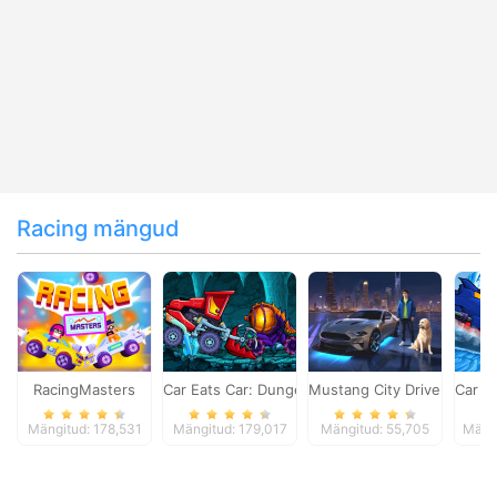
Racing mängud
RacingMasters
Car Eats Car: Dungeon Adventure
Mustang City Driver
Car E
Mängitud: 178,531
Mängitud: 179,017
Mängitud: 55,705
Mängi