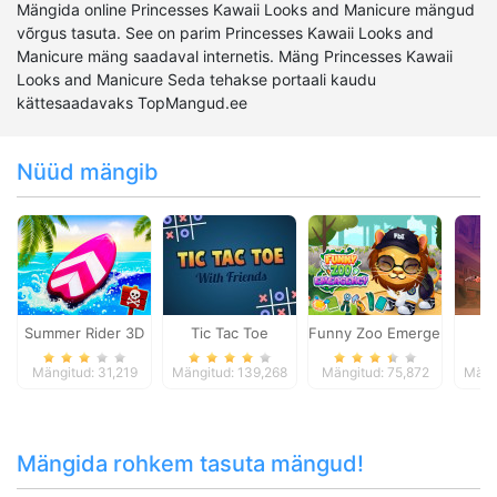
Mängida online Princesses Kawaii Looks and Manicure mängud
võrgus tasuta. See on parim Princesses Kawaii Looks and
Manicure mäng saadaval internetis. Mäng Princesses Kawaii
Looks and Manicure Seda tehakse portaali kaudu
kättesaadavaks TopMangud.ee
Nüüd mängib
Summer Rider 3D
Tic Tac Toe
Funny Zoo Emergency
Mängitud: 31,219
Mängitud: 139,268
Mängitud: 75,872
Mäng
Mängida rohkem tasuta mängud!