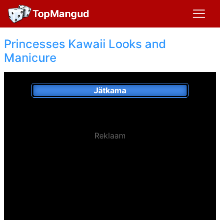
TopMangud
Princesses Kawaii Looks and
Manicure
Jätkama
Reklaam