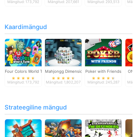
Mängitud: 173,792
Mängitud: 207,661
Mängitud: 293,513
Mängi
Kaardimängud
Four Colors World Tour
Mahjongg Dimensions
Poker with Friends
ONO
Mängitud: 173,792
Mängitud: 1,802,207
Mängitud: 245,287
Mängi
Strateegiline mängud