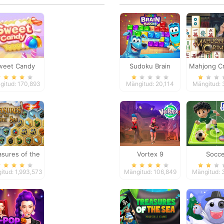
weet Candy
Sudoku Brain
Mahjong Cr
Blocks
Puzzle S
gitud: 170,893
Mängitud: 20,114
Mängitud: 
asures of the
Vortex 9
Socce
Mystic Sea
Tourna
itud: 1,993,573
Mängitud: 106,849
Mängitud: 