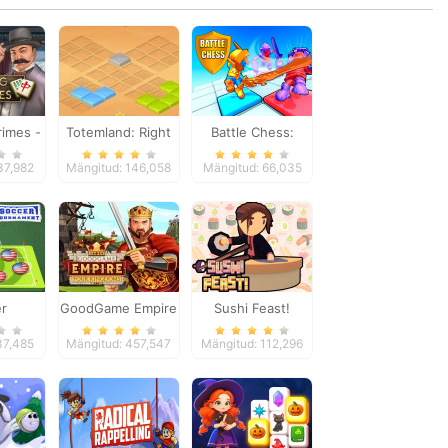
imes -
Totemland: Right
Battle Chess:
tory
Trick
Puzzle
37,982
Mängitud: 146,058
Mängitud: 66,035
r
GoodGame Empire
Sushi Feast!
ment
37,485
Mängitud: 457,547
Mängitud: 112,296