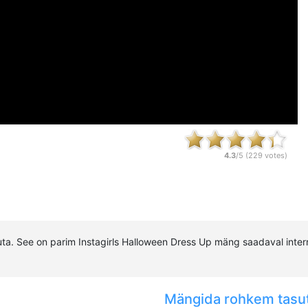
4.3
/5 (
229
votes)
a. See on parim Instagirls Halloween Dress Up mäng saadaval intern
Mängida rohkem tasu