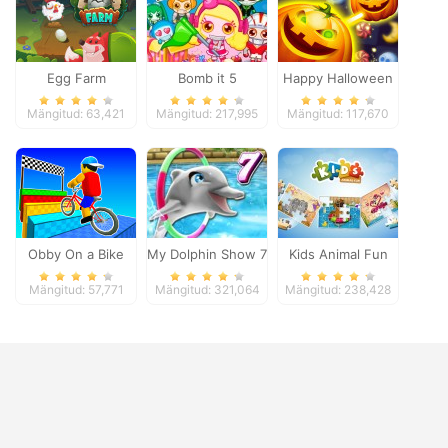
Egg Farm
Bomb it 5
Happy Halloween
Mängitud: 63,421
Mängitud: 217,995
Mängitud: 117,670
Obby On a Bike
My Dolphin Show 7
Kids Animal Fun
Mängitud: 57,771
Mängitud: 321,064
Mängitud: 238,428