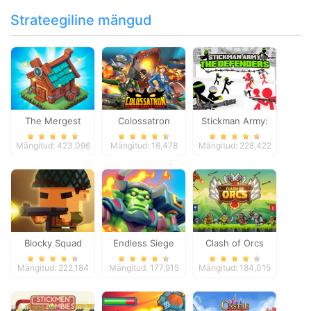
Strateegiline mängud
The Mergest
Colossatron
Stickman Army:
Kingdom
The Defenders
Mängitud: 423,096
Mängitud: 16,478
Mängitud: 228,422
Blocky Squad
Endless Siege
Clash of Orcs
Mängitud: 222,184
Mängitud: 177,915
Mängitud: 184,015