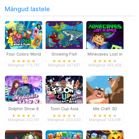
Mängud lastele
Four Colors World
Growing Fish
Minecaves Lost in
Tour
Space
Mängitud: 173,751
Mängitud: 207,627
Mängitud: 293,458
Dolphin Show 8
Toon Cup Asia
Idle Craft 3D
Pacific 2018
Mängitud: 232,191
Mängitud: 233,530
Mängitud: 123,196