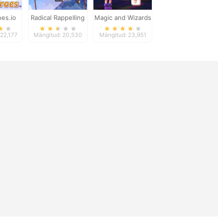
es.io
Radical Rappelling
Magic and Wizards
Mahjong
122,177
Mängitud: 20,530
Mängitud: 23,951