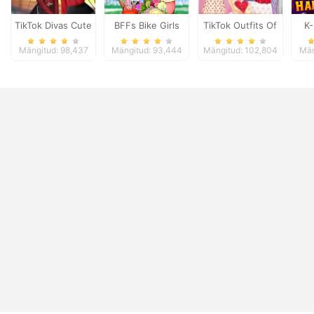
TikTok Divas Cute
BFFs Bike Girls
TikTok Outfits Of
K-
School Pleated
The Week
Hall
Mängitud: 98,437
Mängitud: 93,444
Mängitud: 102,804
Män
Skirt Looks