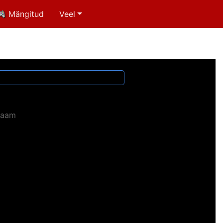
Mängitud
Veel
laam