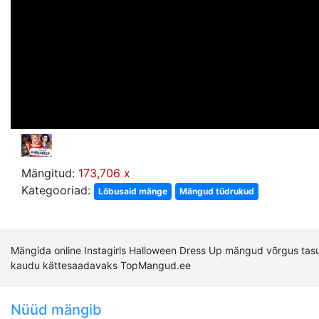
Mängitud:
173,706 x
Kategooriad:
Lõbusaid mänge
Mängud tüdrukud
Mängida online Instagirls Halloween Dress Up mängud võrgus tasut
kaudu kättesaadavaks TopMangud.ee
Nüüd mängib