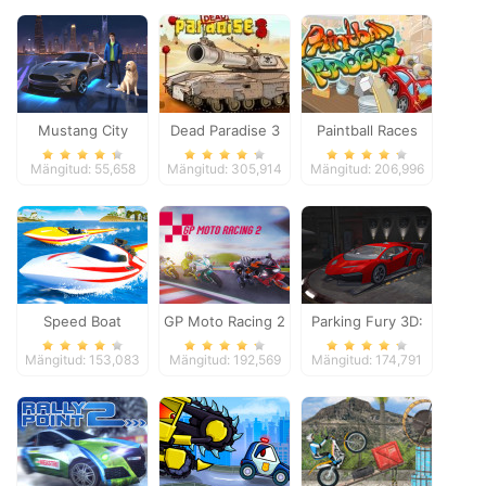
Mustang City
Dead Paradise 3
Paintball Races
Driver
Mängitud: 55,658
Mängitud: 305,914
Mängitud: 206,996
Speed Boat
GP Moto Racing 2
Parking Fury 3D:
Extreme Racing
Night Thief
Mängitud: 153,083
Mängitud: 192,569
Mängitud: 174,791