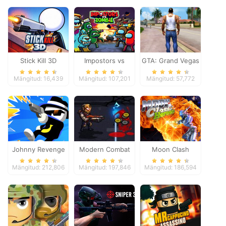
Stick Kill 3D
Impostors vs
GTA: Grand Vegas
Zombies: Survival
Crime
Mängitud: 16,439
Mängitud: 107,201
Mängitud: 57,772
Johnny Revenge
Modern Combat
Moon Clash
Defense
Heroes
Mängitud: 212,806
Mängitud: 197,846
Mängitud: 186,594