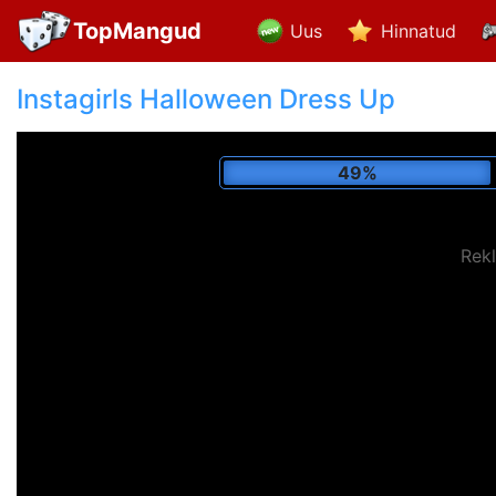
TopMangud
Uus
Hinnatud
Instagirls Halloween Dress Up
59%
Rek