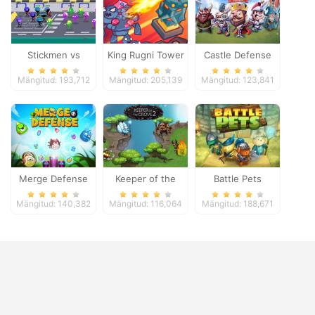
Stickmen vs
King Rugni Tower
Castle Defense
Zombies
Defense
Mängitud: 193,712
Mängitud: 205,139
Mängitud: 123,841
Merge Defense
Keeper of the
Battle Pets
Grove 2
Mängitud: 140,382
Mängitud: 116,064
Mängitud: 188,671