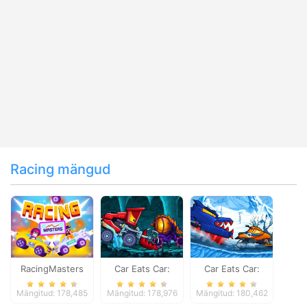
Racing mängud
RacingMasters
Car Eats Car:
Car Eats Car:
Dungeon
Winter Adventure
Mängitud: 178,485
Mängitud: 178,976
Mängitud: 180,462
Adventure