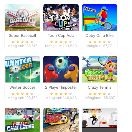
Super Baseball
Toon Cup Asia
Obby On a Bike
Pacific 2018
Mängitud: 188,516
Mängitud: 233,530
Mängitud: 57,771
Winter Soccer
2 Player Imposter
Crazy Tennis
Soccer
Mängitud: 193,170
Mängitud: 146,043
Mängitud: 185,697