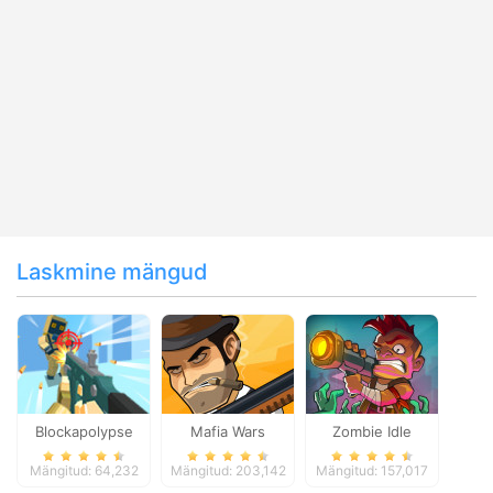
Laskmine mängud
Blockapolypse
Mafia Wars
Zombie Idle
Zombie Shooter
Defense Online
Mängitud: 64,232
Mängitud: 203,142
Mängitud: 157,017