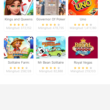
Kings and Queens
Governor Of Poker
Uno
Solitaire Tripeaks
2
Mängitud: 372,152
Mängitud: 478,795
Mängitud: 1,411,180
Solitaire Farm:
Mr Bean Solitaire
Royal Vegas
Seasons
Adventures
Solitaire
Mängitud: 258,128
Mängitud: 82,888
Mängitud: 219,103