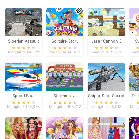
Siberian Assault
Solitaire Story
Laser Cannon 3
S
TriPeaks 5
Mängitud: 44,382
Mängitud: 60,413
Mängitud: 81,260
Män
Speed Boat
Stickmen vs
Sniper Shot Secret
Tre
Extreme Racing
Zombies
Mission
Mängitud: 153,083
Mängitud: 193,712
Mängitud: 45,518
Mäng