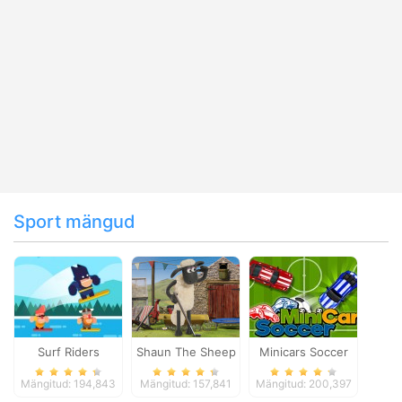
Sport mängud
Surf Riders
Shaun The Sheep
Minicars Soccer
Baahmy Golf
Mängitud: 194,843
Mängitud: 157,841
Mängitud: 200,397