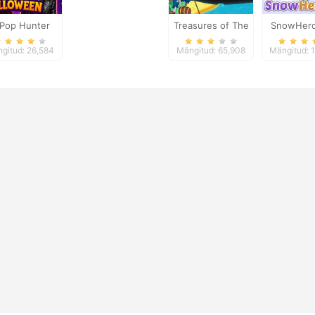
Pop Hunter
Treasures of The
SnowHero
oween Fashion
Sea
gitud: 26,584
Mängitud: 65,908
Mängitud: 