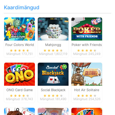
Kaardimängud
Four Colors World
Mahjongg
Poker with Friends
Tour
Dimensions
Mängitud: 173,751
Mängitud: 1,802,119
Mängitud: 245,249
ONO Card Game
Social Blackjack
Hot Air Solitaire
Mängitud: 378,743
Mängitud: 181,490
Mängitud: 254,526