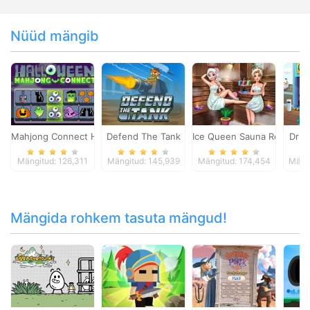
Nüüd mängib
Mahjong Connect Halloween
Defend The Tank
Ice Queen Sauna Realife
Dr P
Mängitud: 126,311
Mängitud: 145,939
Mängitud: 174,454
Mängi
Mängida rohkem tasuta mängud!