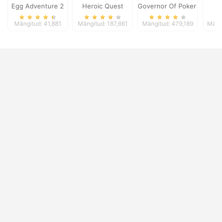
Egg Adventure 2
Heroic Quest
Governor Of Poker 2
Ki
Mängitud: 41,881
Mängitud: 187,661
Mängitud: 479,189
Mäng