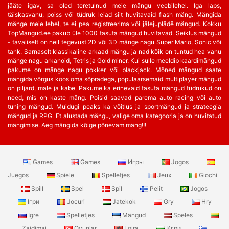
jääte igav, sa oled teretulnud meie mängu veebilehel. Iga laps,
täiskasvanu, poiss või tüdruk leiad siit huvitavaid flash mäng. Mängida
mänge meie lehel, te ei pea registreerima või jālejuplādē mängud. Kokku
TopMangud.ee pakub üle 1000 tasuta mängud huvitavad. Seiklus mängud
- tavaliselt on neil tegevust 2D või 3D mänge nagu Super Mario, Sonic või
tank. Sarnaselt klassikaline arkaad mängu ja nad kõik on tuntud hea vanu
mänge nagu arkanoid, Tetris ja Gold miner. Kui sulle meeldib kaardimängud
pakume on mänge nagu pokker või blackjack. Mõned mängud saate
mängida võrgus koos oma sõpradega, populaarsemaid multiplayer mängud
on piljard, male ja kabe. Pakume ka erinevaid tasuta mängud tüdrukud on
need, mis on kaste mäng. Poisid saavad parema auto racing või auto
tuning mängud. Muidugi peaks ka võitlus ja sportmängud ja strateegia
mängud ja RPG. Et alustada mängu, valige oma kategooria ja on huvitatud
mängimise. Aeg mängida kõige põnevam mäng!!!
Games
Games
Игры
Jogos
Juegos
Spiele
Spelletjes
Jeux
Giochi
Spill
Spel
Spil
Pelit
Jogos
Ігри
Jocuri
Jatekok
Gry
Hry
Igre
Spelletjes
Mängud
Speles
Zaidimai
Oyunlar
Lojra
Игри