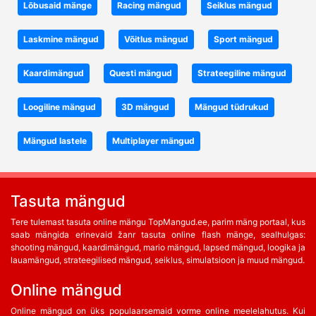
Lõbusaid mänge
Racing mängud
Seiklus mängud
Laskmine mängud
Võitlus mängud
Sport mängud
Kaardimängud
Questi mängud
Strateegiline mängud
Loogiline mängud
3D mängud
Mängud tüdrukud
Mängud lastele
Multiplayer mängud
Tasuta mängud
Tere tulemast tasuta online mängu TopMangud.ee, parim mäng portaal, kus
saab mängida erinevaid žanr tasuta online flash mänge, sealhulgas:
shooting mängud, kaardimängud, mario mängud, lapsed mängud, loogika ja
lauamängud, strateegilised mängud, seiklus, simulatsioon ja muud mängud.
Online mängud
Online mängud on üks populaarsemaid vorme online meelelahutus. Kui