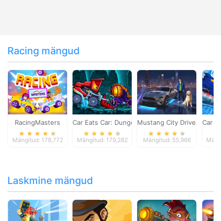
Racing mängud
RacingMasters
Car Eats Car: Dungeon Adventure
Mustang City Driver
Car E
Mängitud: 178,772
Mängitud: 179,282
Mängitud: 55,966
Mäng
Laskmine mängud