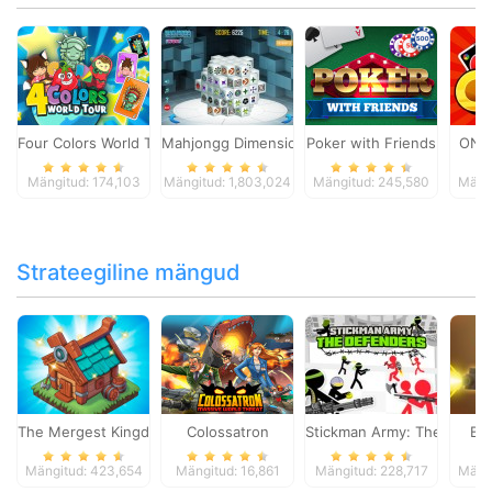
Four Colors World Tour
Mahjongg Dimensions
Poker with Friends
ONO
Mängitud: 174,103
Mängitud: 1,803,024
Mängitud: 245,580
Mängi
Strateegiline mängud
The Mergest Kingdom
Colossatron
Stickman Army: The Defen
Bl
Mängitud: 423,654
Mängitud: 16,861
Mängitud: 228,717
Mängi