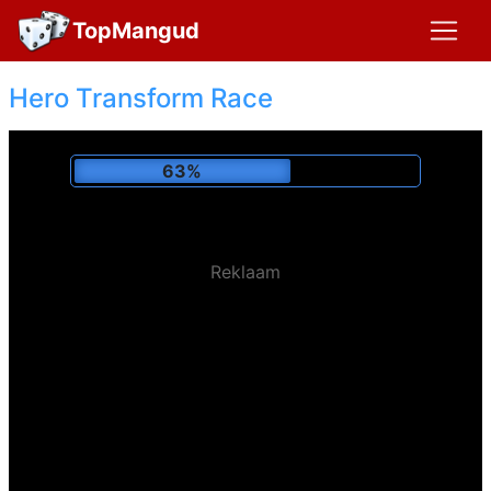
TopMangud
Hero Transform Race
67%
Reklaam