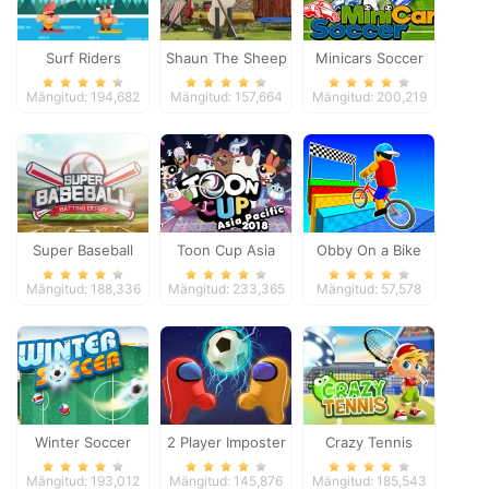
Surf Riders
Shaun The Sheep
Minicars Soccer
Baahmy Golf
Mängitud: 194,682
Mängitud: 157,664
Mängitud: 200,219
Super Baseball
Toon Cup Asia
Obby On a Bike
Pacific 2018
Mängitud: 188,336
Mängitud: 233,365
Mängitud: 57,578
Winter Soccer
2 Player Imposter
Crazy Tennis
Soccer
Mängitud: 193,012
Mängitud: 145,876
Mängitud: 185,543