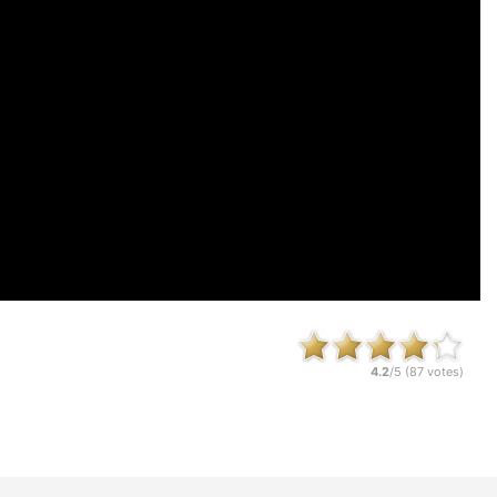
4.2
/5 (
87
votes)