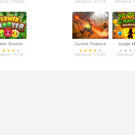
itud: 305,684
Mängitud: 187,278
Mängitud: 
ower Shooter
Cursed Treasure
Jungle M
Advent
gitud: 116,781
Mängitud: 175,995
Mängitud: