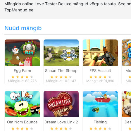
Mängida online Love Tester Deluxe mängud võrgus tasuta. See on
TopMangud.ee
Nüüd mängib
Egg Farm
Shaun The Sheep
FPS Assault
Mo
Chick n Spoon
Shooter
Mängitud: 63,276
Mängitud: 103,147
Mängitud: 91,890
Män
Om Nom Bounce
Dream Love Link 2
Fishing
Dea