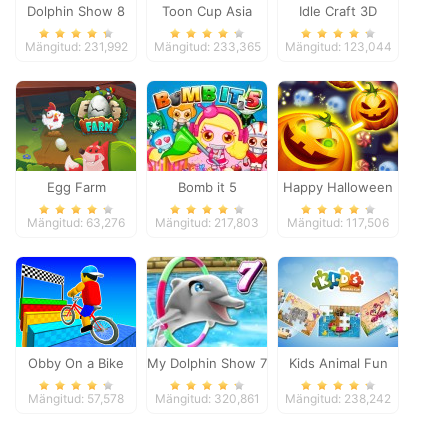
Dolphin Show 8
Toon Cup Asia
Idle Craft 3D
Pacific 2018
Mängitud: 231,992
Mängitud: 233,365
Mängitud: 123,044
Egg Farm
Bomb it 5
Happy Halloween
Mängitud: 63,276
Mängitud: 217,803
Mängitud: 117,506
Obby On a Bike
My Dolphin Show 7
Kids Animal Fun
Mängitud: 57,578
Mängitud: 320,861
Mängitud: 238,242