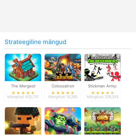
Strateegiline mängud
The Mergest
Colossatron
Stickman Army:
Kingdom
The Defenders
Mängitud: 422,751
Mängitud: 16,280
Mängitud: 228,245