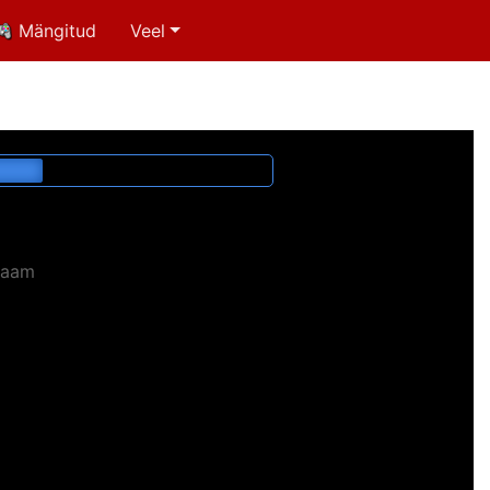
Mängitud
Veel
laam