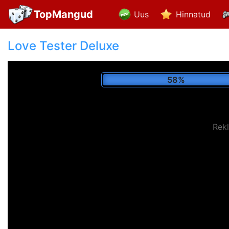
TopMangud
Uus
Hinnatud
Love Tester Deluxe
68%
Rek