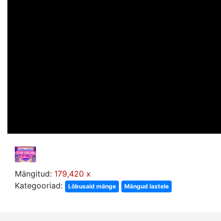
Mängitud:
179,420 x
Kategooriad:
Lõbusaid mänge
Mängud lastele