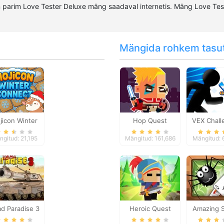
 parim Love Tester Deluxe mäng saadaval internetis. Mäng Love Te
Mängida rohkem tasu
jicon Winter
Hop Quest
VEX Chall
Connect
gitud: 21,195
Mängitud: 161,686
Mängitud: 
d Paradise 3
Heroic Quest
Amazing S
Solitai