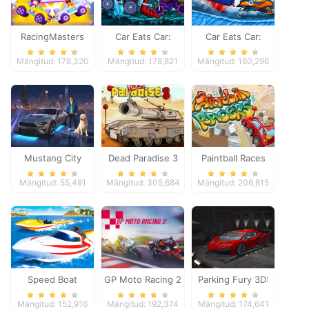
RacingMasters
Car Eats Car:
Car Eats Car:
Dungeon
Winter Adventure
Mängitud: 178,320
Mängitud: 178,821
Mängitud: 180,296
Adventure
Mustang City
Dead Paradise 3
Paintball Races
Driver
Mängitud: 55,481
Mängitud: 305,684
Mängitud: 206,815
Speed Boat
GP Moto Racing 2
Parking Fury 3D:
Extreme Racing
Night Thief
Mängitud: 152,916
Mängitud: 192,374
Mängitud: 174,641