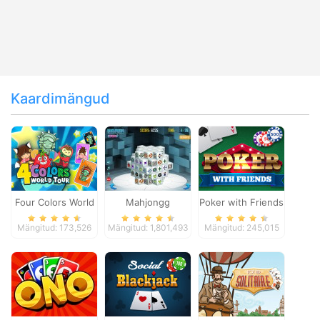
Kaardimängud
Four Colors World
Mahjongg
Poker with Friends
Tour
Dimensions
Mängitud: 173,526
Mängitud: 1,801,493
Mängitud: 245,015