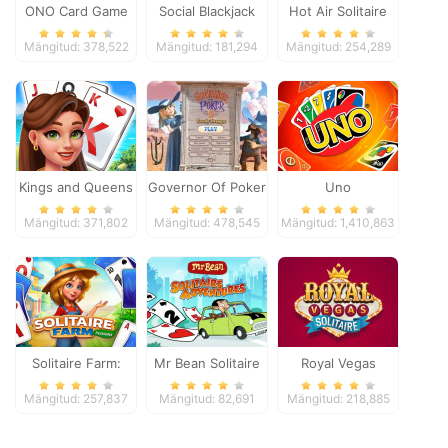
ONO Card Game
Social Blackjack
Hot Air Solitaire
Mängitud: 378,522
Mängitud: 181,294
Mängitud: 254,289
Kings and Queens
Governor Of Poker
Uno
Solitaire Tripeaks
2
Mängitud: 371,802
Mängitud: 478,545
Mängitud: 1,410,863
Solitaire Farm:
Mr Bean Solitaire
Royal Vegas
Seasons
Adventures
Solitaire
Mängitud: 257,837
Mängitud: 82,691
Mängitud: 218,885