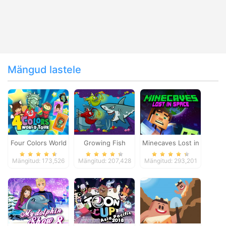
Mängud lastele
Four Colors World
Growing Fish
Minecaves Lost in
Tour
Space
Mängitud: 173,526
Mängitud: 207,428
Mängitud: 293,201