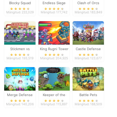
Blocky Squad
Endless Siege
Clash of Orcs
Mängitud: 222,029
Mängitud: 177,742
Mängitud: 183,849
Stickmen vs
King Rugni Tower
Castle Defense
Zombies
Defense
Mängitud: 193,519
Mängitud: 204,925
Mängitud: 123,677
Merge Defense
Keeper of the
Battle Pets
Grove 2
Mängitud: 140,206
Mängitud: 115,897
Mängitud: 188,509