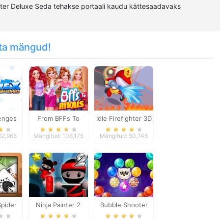
ster Deluxe Seda tehakse portaali kaudu kättesaadavaks
ta mängud!
enges
From BFFs To
Idle Firefighter 3D
Rivals
62,965
Mängitud: 106,175
Mängitud: 50,746
pider
Ninja Painter 2
Bubble Shooter
re
Witch Tower