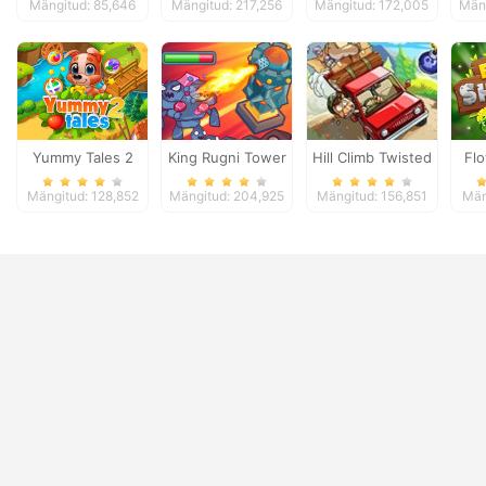
Mängitud: 85,646
Mängitud: 217,256
Mängitud: 172,005
Mäng
Yummy Tales 2
King Rugni Tower
Hill Climb Twisted
Fl
Defense
Transport
Mängitud: 128,852
Mängitud: 204,925
Mängitud: 156,851
Män