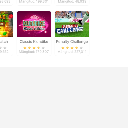
198,693
Mängitud: 199,301
Mängitud: 48,939
atch
Classic Klondike
Penalty Challenge
ures
Solitaire Card
 9,652
Mängitud: 179,307
Mängitud: 227,011
Game