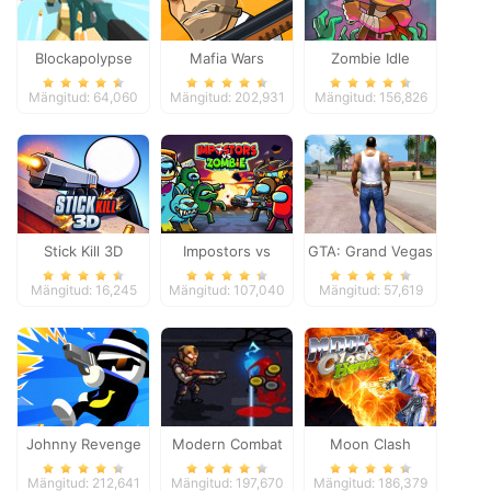
Blockapolypse
Mafia Wars
Zombie Idle
Zombie Shooter
Defense Online
Mängitud: 64,060
Mängitud: 202,931
Mängitud: 156,826
Stick Kill 3D
Impostors vs
GTA: Grand Vegas
Zombies: Survival
Crime
Mängitud: 16,245
Mängitud: 107,040
Mängitud: 57,619
Johnny Revenge
Modern Combat
Moon Clash
Defense
Heroes
Mängitud: 212,641
Mängitud: 197,670
Mängitud: 186,379