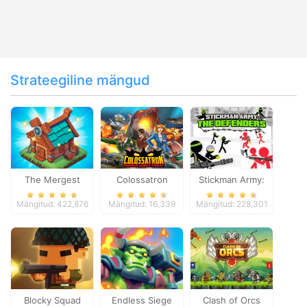
Strateegiline mängud
The Mergest
Colossatron
Stickman Army:
Kingdom
The Defenders
Mängitud: 422,876
Mängitud: 16,339
Mängitud: 228,301
Blocky Squad
Endless Siege
Clash of Orcs