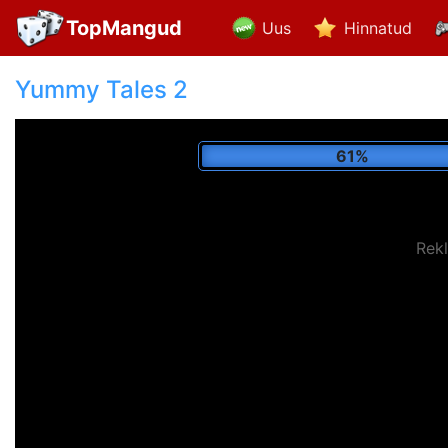
TopMangud
Uus
Hinnatud
Yummy Tales 2
71%
Rek