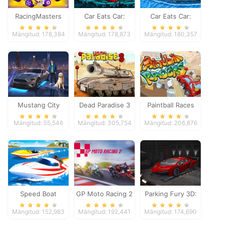
RacingMasters
Car Eats Car:
Car Eats Car:
Dungeon
Winter Adventure
Mängitud: 178,384
Mängitud: 178,873
Mängitud: 180,357
Adventure
Mustang City
Dead Paradise 3
Paintball Races
Driver
Mängitud: 55,546
Mängitud: 305,754
Mängitud: 206,876
Speed Boat
GP Moto Racing 2
Parking Fury 3D:
Extreme Racing
Night Thief
Mängitud: 152,983
Mängitud: 192,441
Mängitud: 174,690