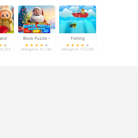
 and
Block Puzzle -
Fishing
: Fun
Frozen Jewel
39,702
Mängitud: 40,780
Mängitud: 172,029
ure