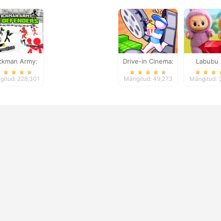
ickman Army:
Drive-in Cinema:
Labubu
e Defenders
Idle Game
Treasures
gitud: 228,301
Mängitud: 49,273
Mängitud: 
Advent