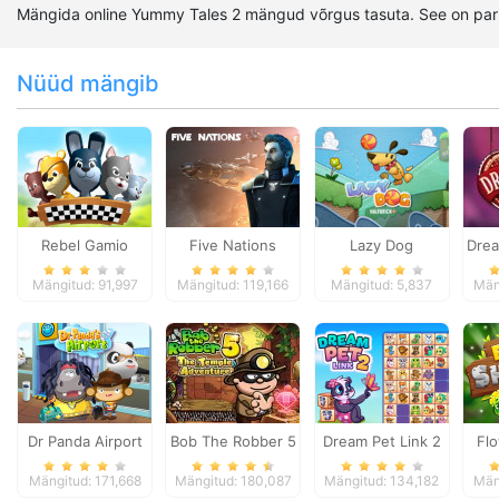
Mängida online Yummy Tales 2 mängud võrgus tasuta. See on pa
Nüüd mängib
Rebel Gamio
Five Nations
Lazy Dog
Drea
Mängitud: 91,997
Mängitud: 119,166
Mängitud: 5,837
Män
Dr Panda Airport
Bob The Robber 5
Dream Pet Link 2
Fl
Temple Adventure
Mängitud: 171,668
Mängitud: 180,087
Mängitud: 134,182
Män