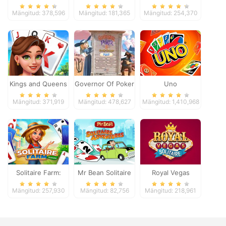
Mängitud: 378,596
Mängitud: 181,365
Mängitud: 254,370
Kings and Queens
Governor Of Poker
Uno
Solitaire Tripeaks
2
Mängitud: 371,919
Mängitud: 478,627
Mängitud: 1,410,968
Solitaire Farm:
Mr Bean Solitaire
Royal Vegas
Seasons
Adventures
Solitaire
Mängitud: 257,930
Mängitud: 82,756
Mängitud: 218,961