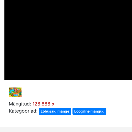
Mängitud:
128,888 x
Kategooriad:
Lõbusaid mänge
Loogiline mängud