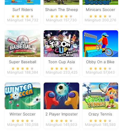
Surf Riders
Shaun The Sheep
Minicars Soccer
Baahmy Golf
Mängitud: 194,732
Mängitud: 157,730
Mängitud: 200,276
Super Baseball
Toon Cup Asia
Obby On a Bike
Pacific 2018
Mängitud: 188,384
Mängitud: 233,425
Mängitud: 57,643
Winter Soccer
2 Player Imposter
Crazy Tennis
Soccer
Mängitud: 193,058
Mängitud: 145,933
Mängitud: 185,593