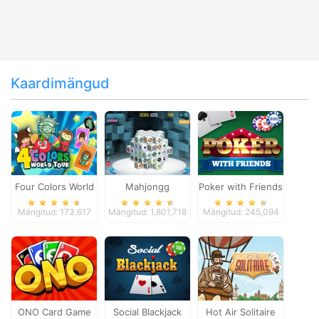
Kaardimängud
Four Colors World
Mahjongg
Poker with Friends
Tour
Dimensions
Mängitud: 173,617
Mängitud: 1,801,718
Mängitud: 245,094
ONO Card Game
Social Blackjack
Hot Air Solitaire