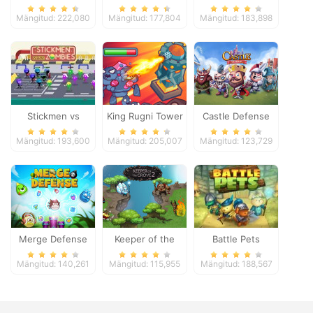
Mängitud: 222,080
Mängitud: 177,804
Mängitud: 183,898
Stickmen vs
King Rugni Tower
Castle Defense
Zombies
Defense
Mängitud: 193,600
Mängitud: 205,007
Mängitud: 123,729
Merge Defense
Keeper of the
Battle Pets
Grove 2
Mängitud: 140,261
Mängitud: 115,955
Mängitud: 188,567