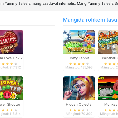
rim Yummy Tales 2 mäng saadaval internetis. Mäng Yummy Tales 2 
Mängida rohkem tasu
m Love Link 2
Crazy Tennis
Paintball
gitud: 217,312
Mängitud: 185,593
Mängitud: 
ower Shooter
Hidden Objects:
Monkey
Brain Teaser
Happy: St
gitud: 116,814
Mängitud: 70,309
Mängitud: 