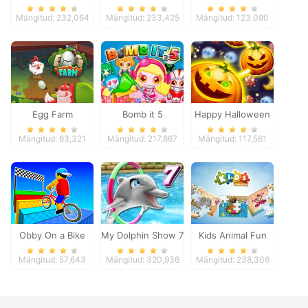
Pacific 2018
Mängitud: 232,064
Mängitud: 233,425
Mängitud: 123,090
Egg Farm
Bomb it 5
Happy Halloween
Mängitud: 63,321
Mängitud: 217,867
Mängitud: 117,561
Obby On a Bike
My Dolphin Show 7
Kids Animal Fun
Mängitud: 57,643
Mängitud: 320,936
Mängitud: 238,306