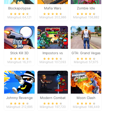
Blockapolypse
Mafia Wars
Zombie Idle
Zombie Shooter
Defense Online
Mängitud: 64,121
Mängitud: 202,986
Mängitud: 156,882
Stick Kill 3D
Impostors vs
GTA: Grand Vegas
Zombies: Survival
Crime
Mängitud: 16,311
Mängitud: 107,093
Mängitud: 57,675
Johnny Revenge
Modern Combat
Moon Clash
Defense
Heroes
Mängitud: 212,695
Mängitud: 197,720
Mängitud: 186,449