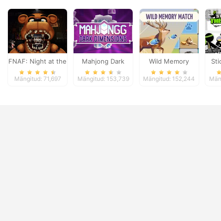
FNAF: Night at the
Mahjong Dark
Wild Memory
St
Dentist
Dimensions
Th
Mängitud: 71,697
Mängitud: 153,739
Mängitud: 152,244
Män