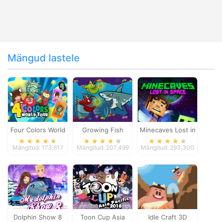
Mängud lastele
Four Colors World
Growing Fish
Minecaves Lost in
Tour
Space
Mängitud: 173,617
Mängitud: 207,499
Mängitud: 293,300
Dolphin Show 8
Toon Cup Asia
Idle Craft 3D