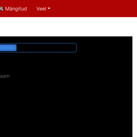
Mängitud
Veel
laam