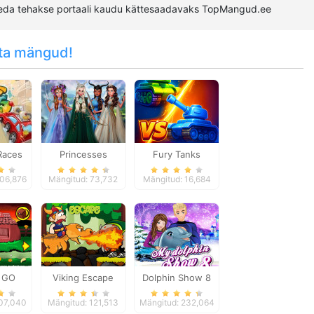
Seda tehakse portaali kaudu kättesaadavaks TopMangud.ee
ta mängud!
 Races
Princesses
Fury Tanks
Fantasy Makeover
206,876
Mängitud: 73,732
Mängitud: 16,684
 GO
Viking Escape
Dolphin Show 8
age 3
107,040
Mängitud: 121,513
Mängitud: 232,064