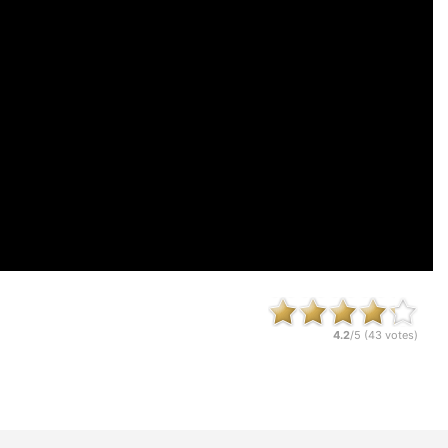
4.2
/5 (
43
votes)