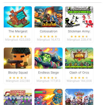
The Mergest
Colossatron
Stickman Army:
Kingdom
The Defenders
Mängitud: 423,083
Mängitud: 16,473
Mängitud: 228,416
Blocky Squad
Endless Siege
Clash of Orcs
Mängitud: 222,180
Mängitud: 177,913
Mängitud: 184,006