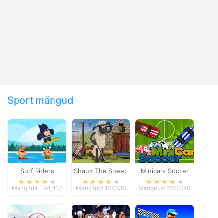
Sport mängud
Surf Riders
Shaun The Sheep
Minicars Soccer
Baahmy Golf
Mängitud: 194,835
Mängitud: 157,835
Mängitud: 200,390