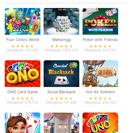
Four Colors World
Mahjongg
Poker with Friends
Tour
Dimensions
Mängitud: 173,748
Mängitud: 1,802,102
Mängitud: 245,243
ONO Card Game
Social Blackjack
Hot Air Solitaire
Mängitud: 378,732
Mängitud: 181,486
Mängitud: 254,522