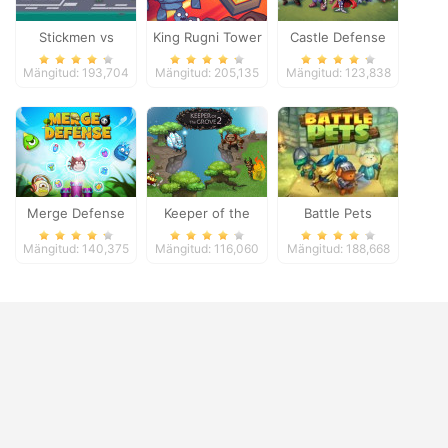
Stickmen vs
King Rugni Tower
Castle Defense
Zombies
Defense
Mängitud: 193,704
Mängitud: 205,135
Mängitud: 123,838
Merge Defense
Keeper of the
Battle Pets
Grove 2
Mängitud: 140,375
Mängitud: 116,060
Mängitud: 188,668