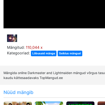
Mängitud:
110,044 x
Kategooriad:
Lõbusaid mänge
Seiklus mängud
Mängida online Darkmaster and Lightmaiden mängud võrgus tasut
kaudu kättesaadavaks TopMangud.ee
Nüüd mängib