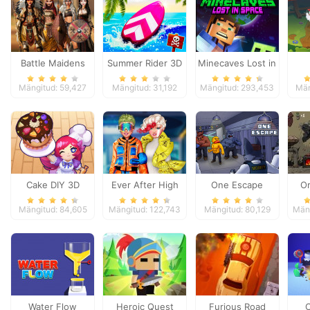
Battle Maidens
Summer Rider 3D
Minecaves Lost in
Space
Mängitud: 59,427
Mängitud: 31,192
Mängitud: 293,453
Män
Cake DIY 3D
Ever After High
One Escape
O
#future
Mängitud: 84,605
Mängitud: 122,743
Mängitud: 80,129
Män
Water Flow
Heroic Quest
Furious Road