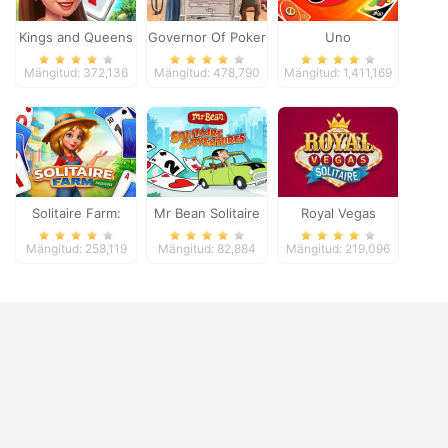
Kings and Queens
Governor Of Poker
Uno
Solitaire Tripeaks
2
Mängitud: 372,136
Mängitud: 478,790
Mängitud: 1,411,169
Solitaire Farm:
Mr Bean Solitaire
Royal Vegas
Seasons
Adventures
Solitaire
Mängitud: 258,119
Mängitud: 82,884
Mängitud: 219,096