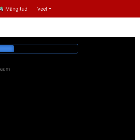
Mängitud
Veel
laam