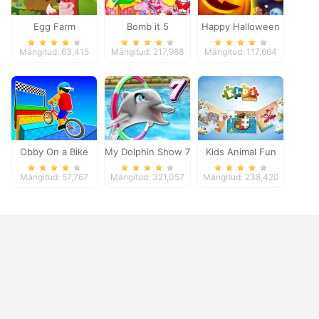
Egg Farm
Bomb it 5
Happy Halloween
Mängitud: 63,415
Mängitud: 217,988
Mängitud: 117,664
Obby On a Bike
My Dolphin Show 7
Kids Animal Fun
Mängitud: 57,767
Mängitud: 321,057
Mängitud: 238,420