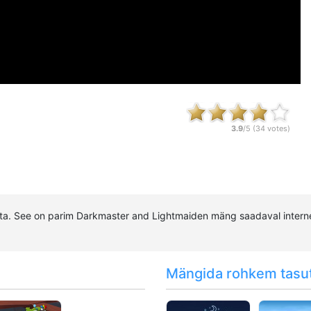
3.9
/5 (
34
votes)
a. See on parim Darkmaster and Lightmaiden mäng saadaval interne
Mängida rohkem tasu