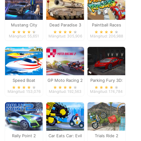
Mustang City
Dead Paradise 3
Paintball Races
Driver
Mängitud: 55,651
Mängitud: 305,906
Mängitud: 206,988
Speed Boat
GP Moto Racing 2
Parking Fury 3D:
Extreme Racing
Night Thief
Mängitud: 153,076
Mängitud: 192,563
Mängitud: 174,784
Rally Point 2
Car Eats Car: Evil
Trials Ride 2