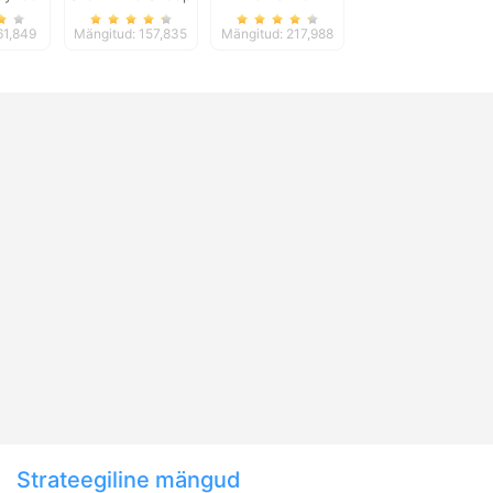
Baahmy Golf
61,849
Mängitud: 157,835
Mängitud: 217,988
Strateegiline mängud