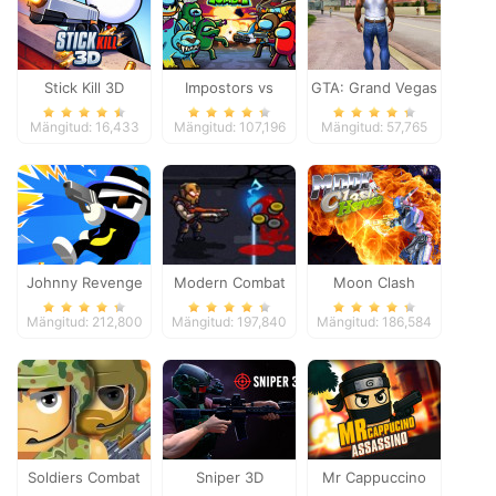
Stick Kill 3D
Impostors vs
GTA: Grand Vegas
Zombies: Survival
Crime
Mängitud: 16,433
Mängitud: 107,196
Mängitud: 57,765
Johnny Revenge
Modern Combat
Moon Clash
Defense
Heroes
Mängitud: 212,800
Mängitud: 197,840
Mängitud: 186,584
Soldiers Combat
Sniper 3D
Mr Cappuccino