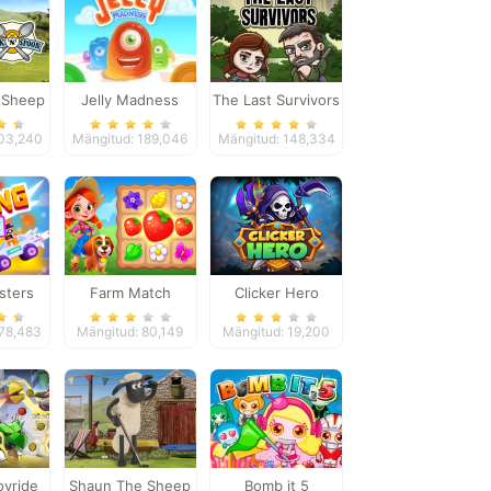
 Sheep
Jelly Madness
The Last Survivors
Spoon
103,240
Mängitud: 189,046
Mängitud: 148,334
sters
Farm Match
Clicker Hero
Seasons
178,483
Mängitud: 80,149
Mängitud: 19,200
oyride
Shaun The Sheep
Bomb it 5