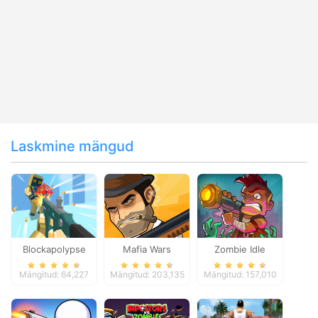
Laskmine mängud
Blockapolypse
Mafia Wars
Zombie Idle
Zombie Shooter
Defense Online
Mängitud: 64,227
Mängitud: 203,135
Mängitud: 157,010