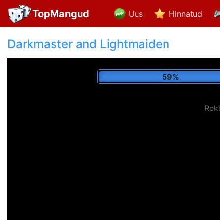
TopMangud
Uus
Hinnatud
Darkmaster and Lightmaiden
69%
Rek