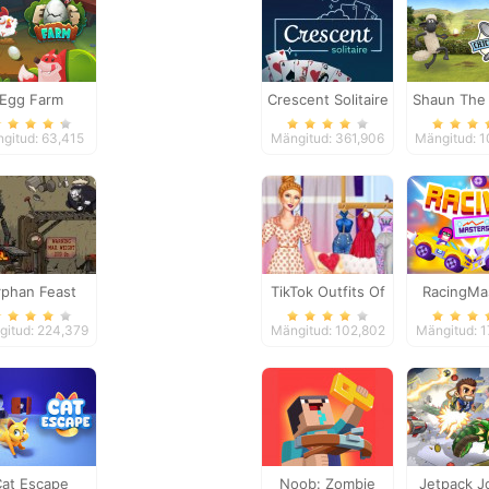
Egg Farm
Crescent Solitaire
Shaun The
Chick n 
gitud: 63,415
Mängitud: 361,906
Mängitud: 
rphan Feast
TikTok Outfits Of
RacingMa
The Week
gitud: 224,379
Mängitud: 102,802
Mängitud: 
Cat Escape
Noob: Zombie
Jetpack J