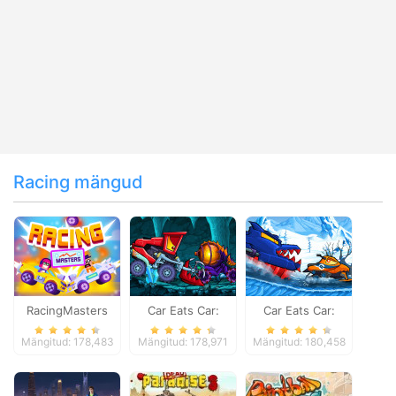
Racing mängud
RacingMasters
Car Eats Car:
Car Eats Car:
Dungeon
Winter Adventure
Mängitud: 178,483
Mängitud: 178,971
Mängitud: 180,458
Adventure