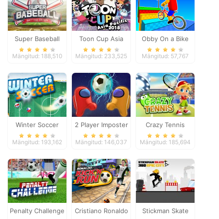
Super Baseball
Toon Cup Asia
Obby On a Bike
Pacific 2018
Mängitud: 188,510
Mängitud: 233,525
Mängitud: 57,767
Winter Soccer
2 Player Imposter
Crazy Tennis
Soccer
Mängitud: 193,162
Mängitud: 146,037
Mängitud: 185,694
Penalty Challenge
Cristiano Ronaldo
Stickman Skate