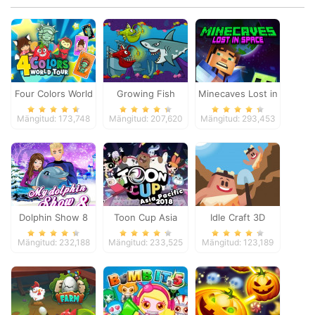
Four Colors World
Growing Fish
Minecaves Lost in
Tour
Space
Mängitud: 173,748
Mängitud: 207,620
Mängitud: 293,453
Dolphin Show 8
Toon Cup Asia
Idle Craft 3D
Pacific 2018
Mängitud: 232,188
Mängitud: 233,525
Mängitud: 123,189