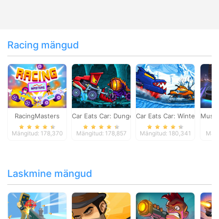
Racing mängud
RacingMasters
Car Eats Car: Dungeon Adventure
Car Eats Car: Winter Adve
Musta
Mängitud: 178,370
Mängitud: 178,857
Mängitud: 180,341
Mäng
Laskmine mängud