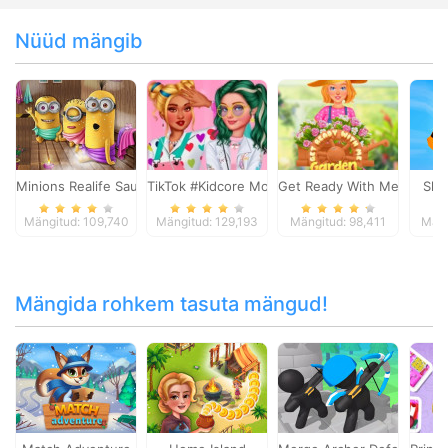
Nüüd mängib
Minions Realife Sauna
TikTok #Kidcore Models
Get Ready With Me Garden
Sha
Mängitud: 109,740
Mängitud: 129,193
Mängitud: 98,411
Mäng
Mängida rohkem tasuta mängud!