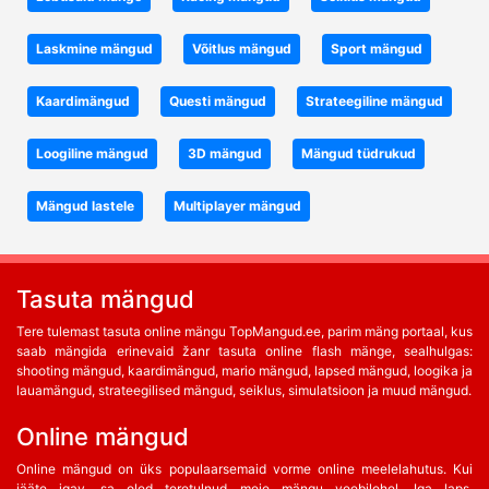
Laskmine mängud
Võitlus mängud
Sport mängud
Kaardimängud
Questi mängud
Strateegiline mängud
Loogiline mängud
3D mängud
Mängud tüdrukud
Mängud lastele
Multiplayer mängud
Tasuta mängud
Tere tulemast tasuta online mängu TopMangud.ee, parim mäng portaal, kus
saab mängida erinevaid žanr tasuta online flash mänge, sealhulgas:
shooting mängud, kaardimängud, mario mängud, lapsed mängud, loogika ja
lauamängud, strateegilised mängud, seiklus, simulatsioon ja muud mängud.
Online mängud
Online mängud on üks populaarsemaid vorme online meelelahutus. Kui
jääte igav, sa oled teretulnud meie mängu veebilehel. Iga laps,