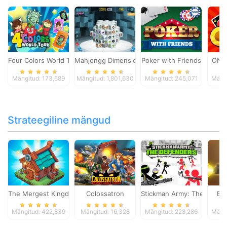
Four Colors World Tour
Mahjongg Dimensions
Poker with Friends
ONO
Mängitud: 173,589
Mängitud: 1,801,630
Mängitud: 245,071
Mängi
Strateegiline mängud
The Mergest Kingdom
Colossatron
Stickman Army: The Defen
Bl
Mängitud: 422,839
Mängitud: 16,328
Mängitud: 228,286
Mängi