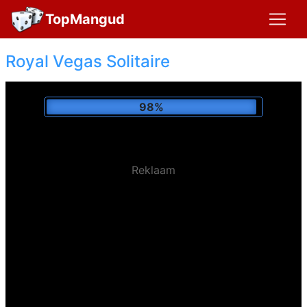
TopMangud
Royal Vegas Solitaire
Jätkama
Reklaam