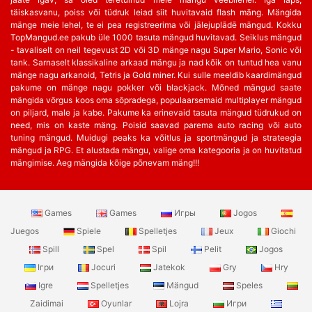
täiskasvanu, poiss või tüdruk leiad siit huvitavaid flash mäng. Mängida
mänge meie lehel, te ei pea registreerima või jālejuplādē mängud. Kokku
TopMangud.ee pakub üle 1000 tasuta mängud huvitavad. Seiklus mängud
- tavaliselt on neil tegevust 2D või 3D mänge nagu Super Mario, Sonic või
tank. Sarnaselt klassikaline arkaad mängu ja nad kõik on tuntud hea vanu
mänge nagu arkanoid, Tetris ja Gold miner. Kui sulle meeldib kaardimängud
pakume on mänge nagu pokker või blackjack. Mõned mängud saate
mängida võrgus koos oma sõpradega, populaarsemaid multiplayer mängud
on piljard, male ja kabe. Pakume ka erinevaid tasuta mängud tüdrukud on
need, mis on kaste mäng. Poisid saavad parema auto racing või auto
tuning mängud. Muidugi peaks ka võitlus ja sportmängud ja strateegia
mängud ja RPG. Et alustada mängu, valige oma kategooria ja on huvitatud
mängimise. Aeg mängida kõige põnevam mäng!!!
Games
Games
Игры
Jogos
Juegos
Spiele
Spelletjes
Jeux
Giochi
Spill
Spel
Spil
Pelit
Jogos
Ігри
Jocuri
Jatekok
Gry
Hry
Igre
Spelletjes
Mängud
Speles
Zaidimai
Oyunlar
Lojra
Игри