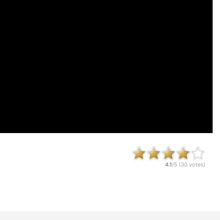
4.1
/5 (
30
votes)