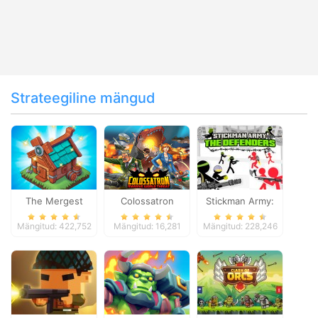
Strateegiline mängud
The Mergest
Colossatron
Stickman Army:
Kingdom
The Defenders
Mängitud: 422,752
Mängitud: 16,281
Mängitud: 228,246