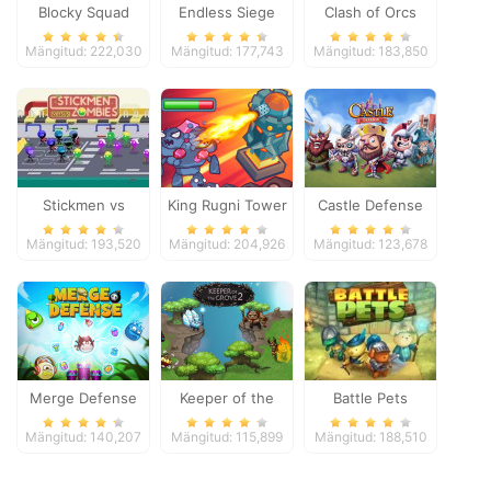
Blocky Squad
Endless Siege
Clash of Orcs
Mängitud: 222,030
Mängitud: 177,743
Mängitud: 183,850
Stickmen vs
King Rugni Tower
Castle Defense
Zombies
Defense
Mängitud: 193,520
Mängitud: 204,926
Mängitud: 123,678
Merge Defense
Keeper of the
Battle Pets
Grove 2
Mängitud: 140,207
Mängitud: 115,899
Mängitud: 188,510