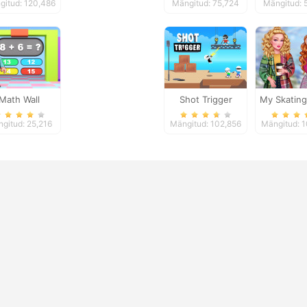
gitud: 120,486
Mängitud: 75,724
Mängitud: 
Math Wall
Shot Trigger
My Skating
Simulator
gitud: 25,216
Mängitud: 102,856
Mängitud: 