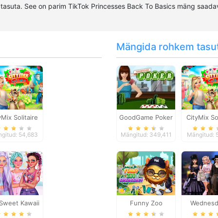
tasuta. See on parim TikTok Princesses Back To Basics mäng saadav
Mängida rohkem tasu
yMix Solitaire
GoodGame Poker
CityMix So
gitud: 54,683
Mängitud: 349,411
Mängitud: 
Sweet Kawaii
Funny Zoo
Wednesd
Look
Emergency
Breakup H