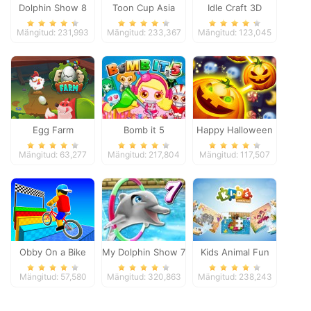
Dolphin Show 8
Toon Cup Asia
Idle Craft 3D
Pacific 2018
Mängitud: 231,993
Mängitud: 233,367
Mängitud: 123,045
Egg Farm
Bomb it 5
Happy Halloween
Mängitud: 63,277
Mängitud: 217,804
Mängitud: 117,507
Obby On a Bike
My Dolphin Show 7
Kids Animal Fun
Mängitud: 57,580
Mängitud: 320,863
Mängitud: 238,243