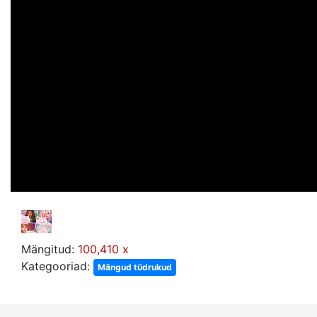
Mängitud:
100,410 x
Kategooriad:
Mängud tüdrukud