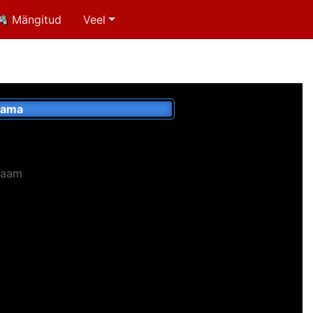
Mängitud
Veel
kama
laam