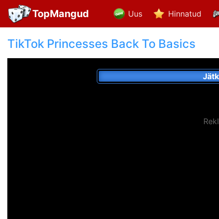
TopMangud
Uus
Hinnatud
TikTok Princesses Back To Basics
Jät
Rek