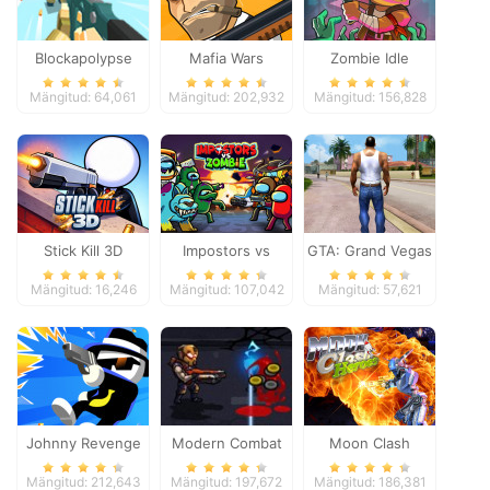
Blockapolypse
Mafia Wars
Zombie Idle
Zombie Shooter
Defense Online
Mängitud: 64,061
Mängitud: 202,932
Mängitud: 156,828
Stick Kill 3D
Impostors vs
GTA: Grand Vegas
Zombies: Survival
Crime
Mängitud: 16,246
Mängitud: 107,042
Mängitud: 57,621
Johnny Revenge
Modern Combat
Moon Clash
Defense
Heroes
Mängitud: 212,643
Mängitud: 197,672
Mängitud: 186,381