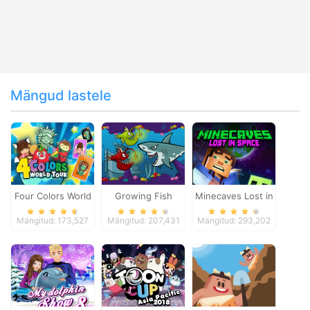
Mängud lastele
Four Colors World
Growing Fish
Minecaves Lost in
Tour
Space
Mängitud: 173,527
Mängitud: 207,431
Mängitud: 293,202