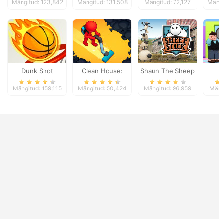
Mängitud: 123,842
Mängitud: 131,508
Mängitud: 72,127
Män
Dunk Shot
Clean House:
Shaun The Sheep
Clearing trash and
Sheep Stack
Mängitud: 159,115
Mängitud: 50,424
Mängitud: 96,959
Män
dirt