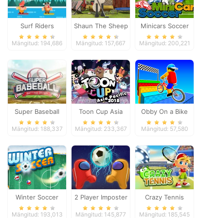
Surf Riders
Shaun The Sheep
Minicars Soccer
Baahmy Golf
Mängitud: 194,686
Mängitud: 157,667
Mängitud: 200,221
Super Baseball
Toon Cup Asia
Obby On a Bike
Pacific 2018
Mängitud: 188,337
Mängitud: 233,367
Mängitud: 57,580
Winter Soccer
2 Player Imposter
Crazy Tennis
Soccer
Mängitud: 193,013
Mängitud: 145,877
Mängitud: 185,545