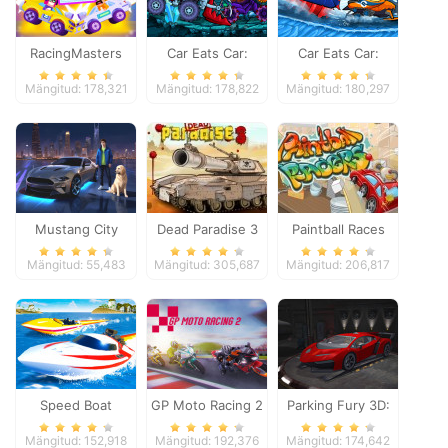
RacingMasters
Car Eats Car:
Car Eats Car:
Dungeon
Winter Adventure
Mängitud: 178,321
Mängitud: 178,822
Mängitud: 180,297
Adventure
Mustang City
Dead Paradise 3
Paintball Races
Driver
Mängitud: 55,483
Mängitud: 305,687
Mängitud: 206,817
Speed Boat
GP Moto Racing 2
Parking Fury 3D:
Extreme Racing
Night Thief
Mängitud: 152,918
Mängitud: 192,376
Mängitud: 174,642