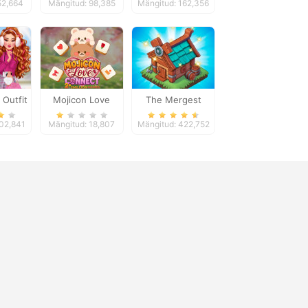
52,664
Mängitud: 98,385
Mängitud: 162,356
Decoration
 Outfit
Mojicon Love
The Mergest
Connect
Kingdom
102,841
Mängitud: 18,807
Mängitud: 422,752