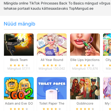
Mängida online TikTok Princesses Back To Basics mängud võrgus 
tehakse portaali kaudu kättesaadavaks TopMangud.ee
Nüüd mängib
Block Team
All Year Round
Ellie Lips Injections
Cit
Deathmatch
Fashion Frosty Girl
Mängitud: 57,111
Mängitud: 130,062
Mängitud: 170,676
Män
Adam and Eve GO
Toilet Paper The
Goblincore
My 
2
Game
Aesthetic