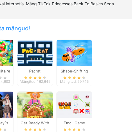
al internetis. Mäng TikTok Princesses Back To Basics Seda
ta mängud!
litaire
Pacrat
Shape-Shifting
54,683
Mängitud: 162,645
Mängitud: 59,745
ay`s
Get Ready With
Emoji Game
andbook
Me Garden