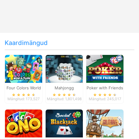
Kaardimängud
Four Colors World
Mahjongg
Poker with Friends
Tour
Dimensions
Mängitud: 173,527
Mängitud: 1,801,498
Mängitud: 245,017