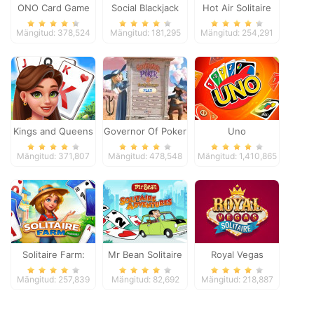
ONO Card Game
Social Blackjack
Hot Air Solitaire
Mängitud: 378,524
Mängitud: 181,295
Mängitud: 254,291
Kings and Queens
Governor Of Poker
Uno
Solitaire Tripeaks
2
Mängitud: 371,807
Mängitud: 478,548
Mängitud: 1,410,865
Solitaire Farm:
Mr Bean Solitaire
Royal Vegas
Seasons
Adventures
Solitaire
Mängitud: 257,839
Mängitud: 82,692
Mängitud: 218,887