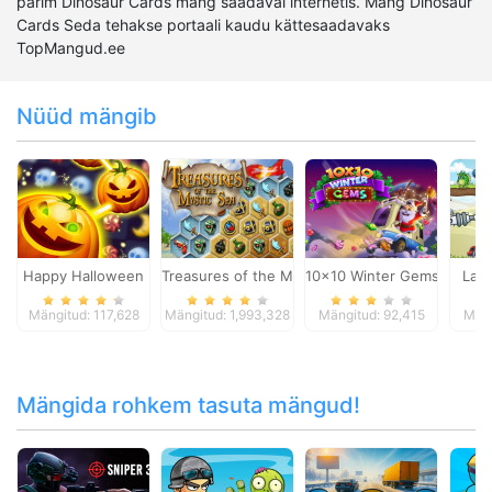
parim Dinosaur Cards mäng saadaval internetis. Mäng Dinosaur
Cards Seda tehakse portaali kaudu kättesaadavaks
TopMangud.ee
Nüüd mängib
Happy Halloween
Treasures of the Mystic Sea
10x10 Winter Gems
Las
Mängitud: 117,628
Mängitud: 1,993,328
Mängitud: 92,415
Mäng
Mängida rohkem tasuta mängud!