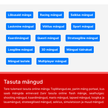
Lõbusaid mänge
Racing mängud
Seiklus mängud
Laskmine mängud
Võitlus mängud
Sport mängud
Kaardimängud
Questi mängud
Strateegiline mängud
Loogiline mängud
3D mängud
Mängud tüdrukud
Mängud lastele
Multiplayer mängud
Tasuta mängud
Tere tulemast tasuta online mängu TopMangud.ee, parim mäng portaal, kus
saab mängida erinevaid žanr tasuta online flash mänge, sealhulgas:
shooting mängud, kaardimängud, mario mängud, lapsed mängud, loogika ja
lauamängud, strateegilised mängud, seiklus, simulatsioon ja muud mängud.