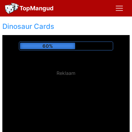
TopMangud
Dinosaur Cards
64%
Reklaam