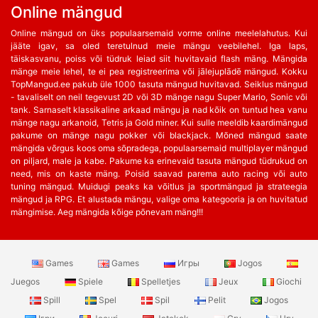
Online mängud
Online mängud on üks populaarsemaid vorme online meelelahutus. Kui
jääte igav, sa oled teretulnud meie mängu veebilehel. Iga laps,
täiskasvanu, poiss või tüdruk leiad siit huvitavaid flash mäng. Mängida
mänge meie lehel, te ei pea registreerima või jālejuplādē mängud. Kokku
TopMangud.ee pakub üle 1000 tasuta mängud huvitavad. Seiklus mängud
- tavaliselt on neil tegevust 2D või 3D mänge nagu Super Mario, Sonic või
tank. Sarnaselt klassikaline arkaad mängu ja nad kõik on tuntud hea vanu
mänge nagu arkanoid, Tetris ja Gold miner. Kui sulle meeldib kaardimängud
pakume on mänge nagu pokker või blackjack. Mõned mängud saate
mängida võrgus koos oma sõpradega, populaarsemaid multiplayer mängud
on piljard, male ja kabe. Pakume ka erinevaid tasuta mängud tüdrukud on
need, mis on kaste mäng. Poisid saavad parema auto racing või auto
tuning mängud. Muidugi peaks ka võitlus ja sportmängud ja strateegia
mängud ja RPG. Et alustada mängu, valige oma kategooria ja on huvitatud
mängimise. Aeg mängida kõige põnevam mäng!!!
Games
Games
Игры
Jogos
Juegos
Spiele
Spelletjes
Jeux
Giochi
Spill
Spel
Spil
Pelit
Jogos