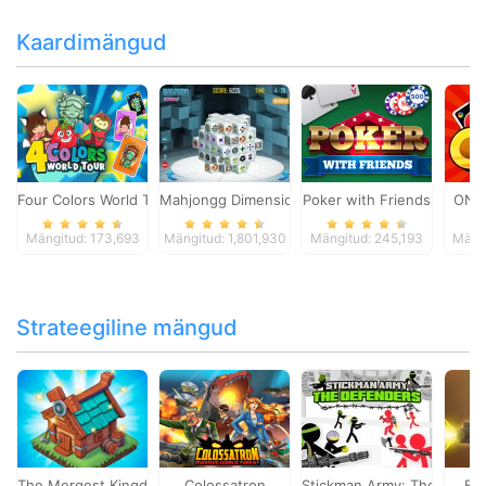
Kaardimängud
Four Colors World Tour
Mahjongg Dimensions
Poker with Friends
ONO
Mängitud: 173,693
Mängitud: 1,801,930
Mängitud: 245,193
Mängi
Strateegiline mängud
The Mergest Kingdom
Colossatron
Stickman Army: The Defen
Bl