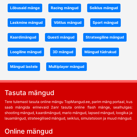
Lõbusaid mänge
Racing mängud
Seiklus mängud
Laskmine mängud
Võitlus mängud
Sport mängud
Kaardimängud
Questi mängud
Strateegiline mängud
Loogiline mängud
3D mängud
Mängud tüdrukud
Mängud lastele
Multiplayer mängud
Tasuta mängud
Tere tulemast tasuta online mängu TopMangud.ee, parim mäng portaal, kus
saab mängida erinevaid žanr tasuta online flash mänge, sealhulgas:
shooting mängud, kaardimängud, mario mängud, lapsed mängud, loogika ja
lauamängud, strateegilised mängud, seiklus, simulatsioon ja muud mängud.
Online mängud