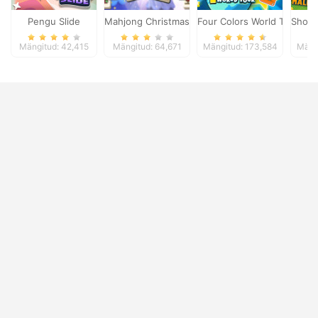
Pengu Slide
Mahjong Christmas Holiday
Four Colors World Tour
Shopp
Mängitud: 42,415
Mängitud: 64,671
Mängitud: 173,584
Mäng