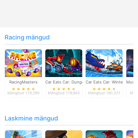
Racing mängud
RacingMasters
Car Eats Car: Dungeon Adventure
Car Eats Car: Winter Adve
Musta
Mängitud: 178,360
Mängitud: 178,845
Mängitud: 180,331
Mäng
Laskmine mängud