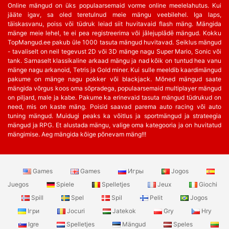
Online mängud on üks populaarsemaid vorme online meelelahutus. Kui
jääte igav, sa oled teretulnud meie mängu veebilehel. Iga laps,
täiskasvanu, poiss või tüdruk leiad siit huvitavaid flash mäng. Mängida
mänge meie lehel, te ei pea registreerima või jālejuplādē mängud. Kokku
TopMangud.ee pakub üle 1000 tasuta mängud huvitavad. Seiklus mängud
- tavaliselt on neil tegevust 2D või 3D mänge nagu Super Mario, Sonic või
tank. Sarnaselt klassikaline arkaad mängu ja nad kõik on tuntud hea vanu
mänge nagu arkanoid, Tetris ja Gold miner. Kui sulle meeldib kaardimängud
pakume on mänge nagu pokker või blackjack. Mõned mängud saate
mängida võrgus koos oma sõpradega, populaarsemaid multiplayer mängud
on piljard, male ja kabe. Pakume ka erinevaid tasuta mängud tüdrukud on
need, mis on kaste mäng. Poisid saavad parema auto racing või auto
tuning mängud. Muidugi peaks ka võitlus ja sportmängud ja strateegia
mängud ja RPG. Et alustada mängu, valige oma kategooria ja on huvitatud
mängimise. Aeg mängida kõige põnevam mäng!!!
Games
Games
Игры
Jogos
Juegos
Spiele
Spelletjes
Jeux
Giochi
Spill
Spel
Spil
Pelit
Jogos
Ігри
Jocuri
Jatekok
Gry
Hry
Igre
Spelletjes
Mängud
Speles