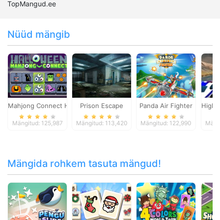
TopMangud.ee
Nüüd mängib
Mahjong Connect Halloween
Prison Escape
Panda Air Fighter
Highw
Mängitud: 125,987
Mängitud: 113,420
Mängitud: 122,990
Mäng
Mängida rohkem tasuta mängud!