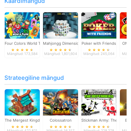
Kaardimängud
Four Colors World Tour
Mahjongg Dimensions
Poker with Friends
ONO
Mängitud: 173,584
Mängitud: 1,801,604
Mängitud: 245,064
Mängi
Strateegiline mängud
The Mergest Kingdom
Colossatron
Stickman Army: The Defen
Bl
Mängitud: 422,821
Mängitud: 16,317
Mängitud: 228,278
Mängi