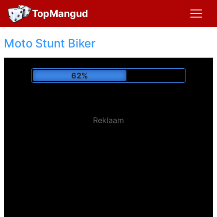
TopMangud
Moto Stunt Biker
66%
Reklaam