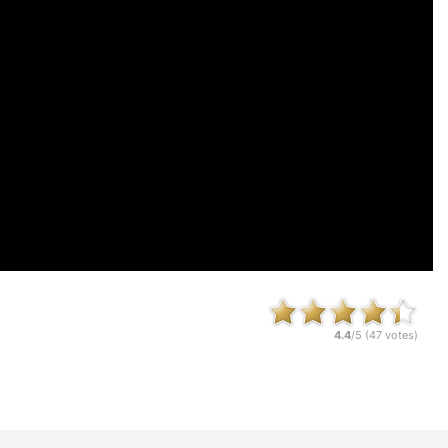
4.4
/5 (
47
votes)