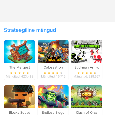
Strateegiline mängud
The Mergest
Colossatron
Stickman Army:
Kingdom
The Defenders
Mängitud: 423,489
Mängitud: 16,715
Mängitud: 228,657
Blocky Squad
Endless Siege
Clash of Orcs