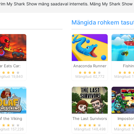
rim My Shark Show mäng saadaval internetis. Mäng My Shark Show
Mängida rohkem tasu
ar Eats Car:
Anaconda Runner
Fishi
Volcanic
gitud: 19,840
Mängitud: 62,772
Mängitud: 
Adventure
af the Viking
The Last Survivors
Impostor
Zombies: S
gitud: 157,226
Mängitud: 148,498
Mängitud: 