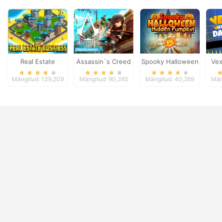
Real Estate
Assassin`s Creed
Spooky Halloween
Vex
Business
Freerunners
Hidden Pumpkin
Mängitud: 139,209
Mängitud: 90,365
Mängitud: 40,269
Män