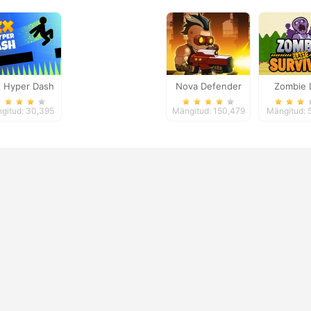
 Hyper Dash
Nova Defender
Zombie 
Surviv
gitud: 30,395
Mängitud: 150,479
Mängitud: 