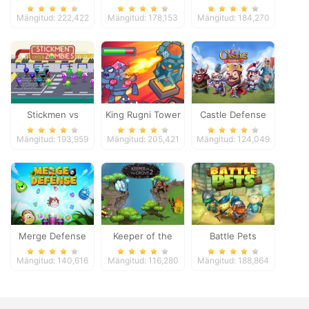
Mängitud: 222,422
Mängitud: 178,153
Mängitud: 184,270
Stickmen vs
King Rugni Tower
Castle Defense
Zombies
Defense
Mängitud: 193,959
Mängitud: 205,421
Mängitud: 124,049
Merge Defense
Keeper of the
Battle Pets
Grove 2
Mängitud: 140,616
Mängitud: 116,280
Mängitud: 188,864