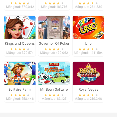
Mängitud: 379,042
Mängitud: 181,716
Mängitud: 254,839
Kings and Queens
Governor Of Poker
Uno
Solitaire Tripeaks
2
Mängitud: 372,574
Mängitud: 479,062
Mängitud: 1,411,594
Solitaire Farm:
Mr Bean Solitaire
Royal Vegas
Seasons
Adventures
Solitaire
Mängitud: 258,446
Mängitud: 83,125
Mängitud: 219,340