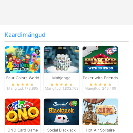
Kaardimängud
Four Colors World
Mahjongg
Poker with Friends
Tour
Dimensions
Mängitud: 173,995
Mängitud: 1,802,769
Mängitud: 245,499
ONO Card Game
Social Blackjack
Hot Air Solitaire