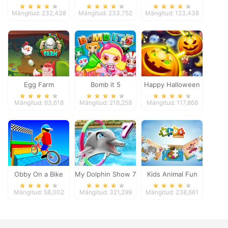
Pacific 2018
Mängitud: 232,438
Mängitud: 233,752
Mängitud: 123,438
Egg Farm
Bomb it 5
Happy Halloween
Mängitud: 63,618
Mängitud: 218,258
Mängitud: 117,868
Obby On a Bike
My Dolphin Show 7
Kids Animal Fun
Mängitud: 58,002
Mängitud: 321,299
Mängitud: 238,661