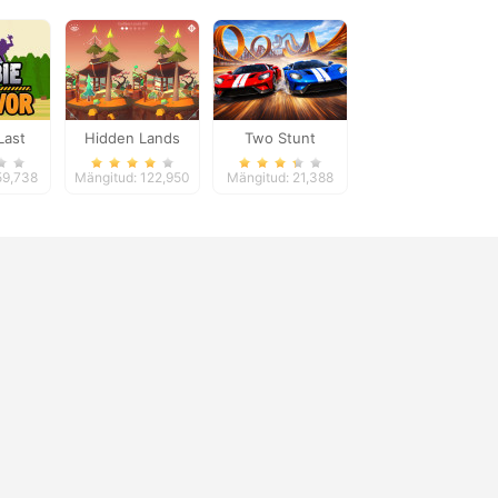
Last
Hidden Lands
Two Stunt
or
Supercars
59,738
Mängitud: 122,950
Mängitud: 21,388