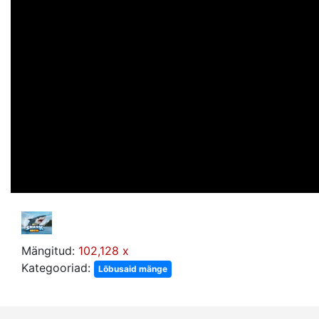
Mängitud:
102,128 x
Kategooriad:
Lõbusaid mänge