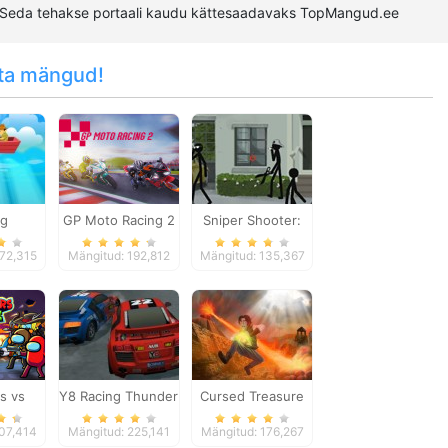
 Seda tehakse portaali kaudu kättesaadavaks TopMangud.ee
ta mängud!
ng
GP Moto Racing 2
Sniper Shooter:
Stickman Killing
172,315
Mängitud: 192,812
Mängitud: 135,367
Game
s vs
Y8 Racing Thunder
Cursed Treasure
urvival
107,414
Mängitud: 225,141
Mängitud: 176,267