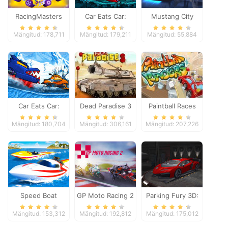
RacingMasters
Car Eats Car:
Mustang City
Dungeon
Driver
Mängitud: 178,711
Mängitud: 179,211
Mängitud: 55,884
Adventure
Car Eats Car:
Dead Paradise 3
Paintball Races
Winter Adventure
Mängitud: 180,704
Mängitud: 306,161
Mängitud: 207,226
Speed Boat
GP Moto Racing 2
Parking Fury 3D:
Extreme Racing
Night Thief
Mängitud: 153,312
Mängitud: 192,812
Mängitud: 175,012