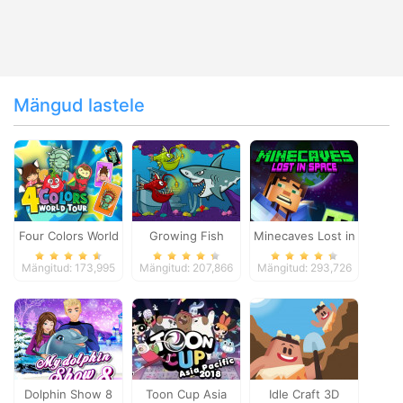
Mängud lastele
Four Colors World
Growing Fish
Minecaves Lost in
Tour
Space
Mängitud: 173,995
Mängitud: 207,866
Mängitud: 293,726
Dolphin Show 8
Toon Cup Asia
Idle Craft 3D