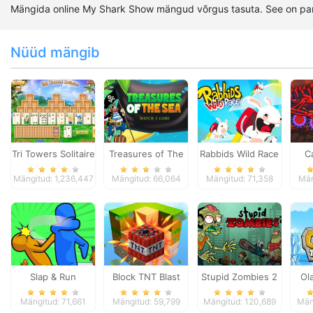
Mängida online My Shark Show mängud võrgus tasuta. See on pa
Nüüd mängib
Tri Towers Solitaire
Treasures of The
Rabbids Wild Race
C
Sea
Mängitud: 1,236,447
Mängitud: 66,064
Mängitud: 71,358
Män
Slap & Run
Block TNT Blast
Stupid Zombies 2
Ol
Mängitud: 71,661
Mängitud: 59,799
Mängitud: 120,689
Män