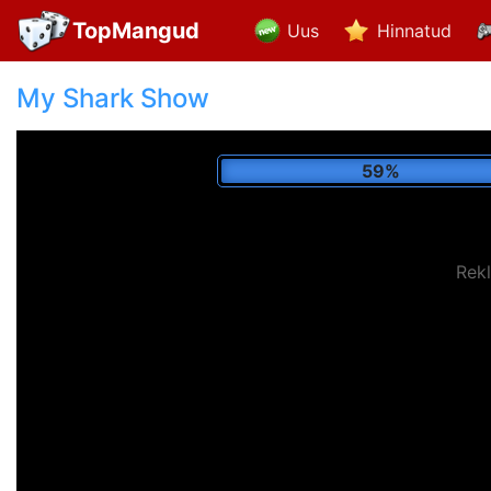
TopMangud
Uus
Hinnatud
My Shark Show
69%
Rek