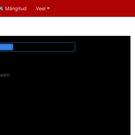
Mängitud
Veel
laam