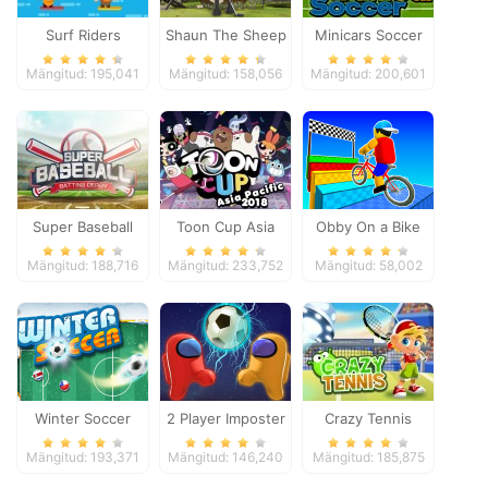
Surf Riders
Shaun The Sheep
Minicars Soccer
Baahmy Golf
Mängitud: 195,041
Mängitud: 158,056
Mängitud: 200,601
Super Baseball
Toon Cup Asia
Obby On a Bike
Pacific 2018
Mängitud: 188,716
Mängitud: 233,752
Mängitud: 58,002
Winter Soccer
2 Player Imposter
Crazy Tennis
Soccer
Mängitud: 193,371
Mängitud: 146,240
Mängitud: 185,875