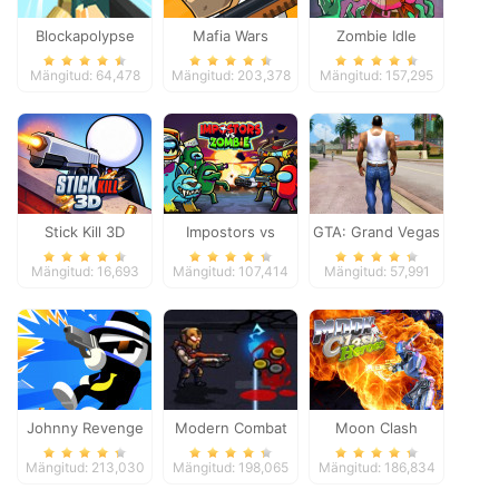
Blockapolypse
Mafia Wars
Zombie Idle
Zombie Shooter
Defense Online
Mängitud: 64,478
Mängitud: 203,378
Mängitud: 157,295
Stick Kill 3D
Impostors vs
GTA: Grand Vegas
Zombies: Survival
Crime
Mängitud: 16,693
Mängitud: 107,414
Mängitud: 57,991
Johnny Revenge
Modern Combat
Moon Clash
Defense
Heroes
Mängitud: 213,030
Mängitud: 198,065
Mängitud: 186,834