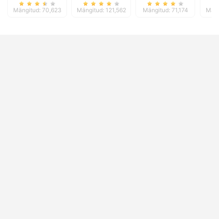
Mängitud: 70,623
Mängitud: 121,562
Mängitud: 71,174
Mäng