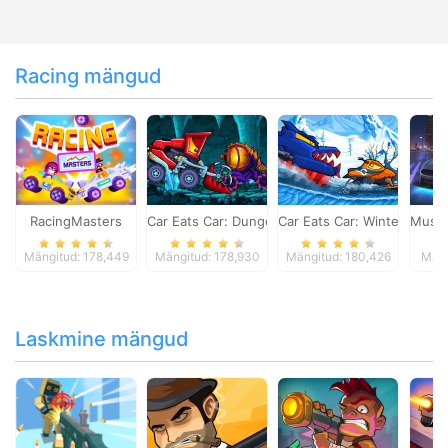
Racing mängud
RacingMasters
Car Eats Car: Dungeon Adventure
Car Eats Car: Winter Adve
Musta
Mängitud: 178,449
Mängitud: 178,930
Mängitud: 180,426
Mäng
Laskmine mängud