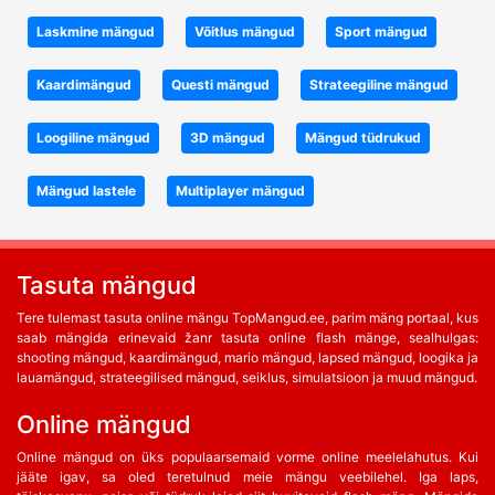
Laskmine mängud
Võitlus mängud
Sport mängud
Kaardimängud
Questi mängud
Strateegiline mängud
Loogiline mängud
3D mängud
Mängud tüdrukud
Mängud lastele
Multiplayer mängud
Tasuta mängud
Tere tulemast tasuta online mängu TopMangud.ee, parim mäng portaal, kus
saab mängida erinevaid žanr tasuta online flash mänge, sealhulgas:
shooting mängud, kaardimängud, mario mängud, lapsed mängud, loogika ja
lauamängud, strateegilised mängud, seiklus, simulatsioon ja muud mängud.
Online mängud
Online mängud on üks populaarsemaid vorme online meelelahutus. Kui
jääte igav, sa oled teretulnud meie mängu veebilehel. Iga laps,