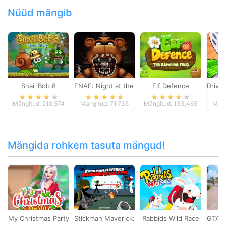
Nüüd mängib
Snail Bob 8
FNAF: Night at the Dentist
Elf Defence
Drive
Mängitud: 218,574
Mängitud: 71,735
Mängitud: 133,465
Mäng
Mängida rohkem tasuta mängud!
My Christmas Party Prep
Stickman Maverick: Bad Boys Killer
Rabbids Wild Race
GTA: 