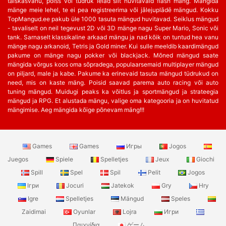
täiskasvanu, poiss või tüdruk leiad siit huvitavaid flash mäng. Mängida
mänge meie lehel, te ei pea registreerima või jālejuplādē mängud. Kokku
TopMangud.ee pakub üle 1000 tasuta mängud huvitavad. Seiklus mängud
- tavaliselt on neil tegevust 2D või 3D mänge nagu Super Mario, Sonic või
tank. Sarnaselt klassikaline arkaad mängu ja nad kõik on tuntud hea vanu
mänge nagu arkanoid, Tetris ja Gold miner. Kui sulle meeldib kaardimängud
pakume on mänge nagu pokker või blackjack. Mõned mängud saate
mängida võrgus koos oma sõpradega, populaarsemaid multiplayer mängud
on piljard, male ja kabe. Pakume ka erinevaid tasuta mängud tüdrukud on
need, mis on kaste mäng. Poisid saavad parema auto racing või auto
tuning mängud. Muidugi peaks ka võitlus ja sportmängud ja strateegia
mängud ja RPG. Et alustada mängu, valige oma kategooria ja on huvitatud
mängimise. Aeg mängida kõige põnevam mäng!!!
Games
Games
Игры
Jogos
Juegos
Spiele
Spelletjes
Jeux
Giochi
Spill
Spel
Spil
Pelit
Jogos
Ігри
Jocuri
Jatekok
Gry
Hry
Igre
Spelletjes
Mängud
Speles
Zaidimai
Oyunlar
Lojra
Игри
Παιχνίδια
ゲーム