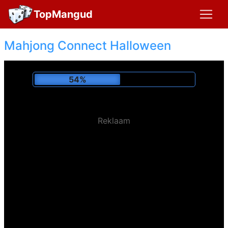
TopMangud
Mahjong Connect Halloween
58%
Reklaam
Mängitud:
126,069 x