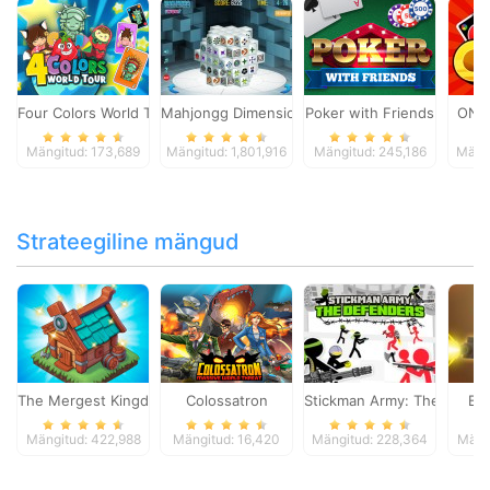
Four Colors World Tour
Mahjongg Dimensions
Poker with Friends
ONO
Mängitud: 173,689
Mängitud: 1,801,916
Mängitud: 245,186
Mängi
Strateegiline mängud
The Mergest Kingdom
Colossatron
Stickman Army: The Defen
Bl
Mängitud: 422,988
Mängitud: 16,420
Mängitud: 228,364
Mäng