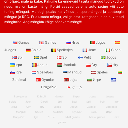
on piljard, male ja kabe. Pakume ka erinevaid tasuta mängud tüdrukud on
need, mis on kaste mäng. Poisid saavad parema auto racing või auto
tuning mängud. Muidugi peaks ka võitlus ja sportmängud ja strateegia
mängud ja RPG. Et alustada mängu, valige oma kategooria ja on huvitatud
mängimise. Aeg mängida kõige põnevam mäng!!!
Games
Games
Игры
Jogos
Juegos
Spiele
Spelletjes
Jeux
Giochi
Spill
Spel
Spil
Pelit
Jogos
Ігри
Jocuri
Jatekok
Gry
Hry
Igre
Spelletjes
Mängud
Speles
Zaidimai
Oyunlar
Lojra
Игри
Παιχνίδια
ゲーム
free games
123spill
Games
Игры
Jogos
Juegos
Spiele
Jeux
Giochi
Spill
Spel
Spil
Pelit
Ігри
игры
Gry
Hry
Jogos
Jocuri
Jatekok
Spelletjes
Mängud
Speles
Zaidimai
Oyunlar
Lojra
Игри
Παιχνίδια
Igre
ゲーム
adult games
hentai games
new
games