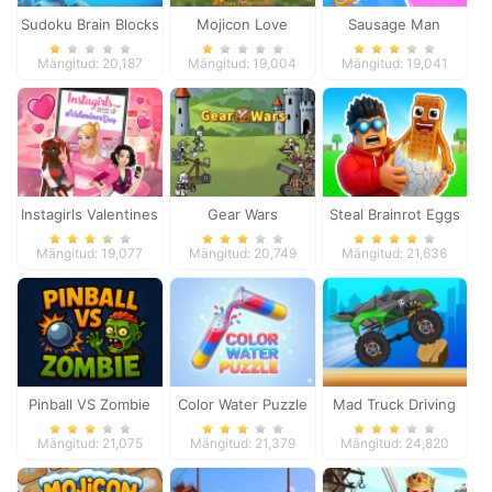
Sudoku Brain Blocks
Mojicon Love
Sausage Man
Connect
Shooting Adventure
Mängitud: 20,187
Mängitud: 19,004
Mängitud: 19,041
Instagirls Valentines
Gear Wars
Steal Brainrot Eggs
Dress Up
Mängitud: 19,077
Mängitud: 20,749
Mängitud: 21,636
Pinball VS Zombie
Color Water Puzzle
Mad Truck Driving
Mängitud: 21,075
Mängitud: 21,379
Mängitud: 24,820