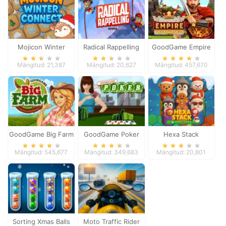
Mojicon Winter
Radical Rappelling
GoodGame Empire
Connect
Mängitud: 21,387
Mängitud: 20,627
Mängitud: 457,670
GoodGame Big Farm
GoodGame Poker
Hexa Stack
Christmas
Mängitud: 545,677
Mängitud: 349,683
Mängitud: 20,801
Sorting Xmas Balls
Moto Traffic Rider