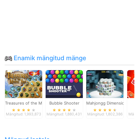
Enamik mängitud mänge
Treasures of the Mystic Sea
Bubble Shooter
Mahjongg Dimensions
Mängitud: 1,993,873
Mängitud: 1,880,431
Mängitud: 1,802,386
Mängi