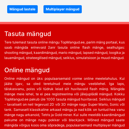
Mängud lastele
Multiplayer mängud
Tasuta mängud
Tere tulemast tasuta online mängu TopMangud.ee, parim mäng portaal, kus
saab mängida erinevaid žanr tasuta online flash mänge, sealhulgas:
shooting mängud, kaardimängud, mario mängud, lapsed mängud, loogika ja
lauamängud, strateegilised mängud, seiklus, simulatsioon ja muud mängud.
Online mängud
Online mängud on üks populaarsemaid vorme online meelelahutus. Kui
jääte igav, sa oled teretulnud meie mängu veebilehel. Iga laps,
täiskasvanu, poiss või tüdruk leiad siit huvitavaid flash mäng. Mängida
mänge meie lehel, te ei pea registreerima või jālejuplādē mängud. Kokku
TopMangud.ee pakub üle 1000 tasuta mängud huvitavad. Seiklus mängud
- tavaliselt on neil tegevust 2D või 3D mänge nagu Super Mario, Sonic või
tank. Sarnaselt klassikaline arkaad mängu ja nad kõik on tuntud hea vanu
mänge nagu arkanoid, Tetris ja Gold miner. Kui sulle meeldib kaardimängud
pakume on mänge nagu pokker või blackjack. Mõned mängud saate
mängida võrgus koos oma sõpradega, populaarsemaid multiplayer mängud