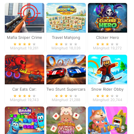
Mafia Sniper Crime
Travel Mahjong
Clicker Hero
Shooting
Deluxe
Mängitud: 19,261
Mängitud: 18,026
Mängitud: 19,272
Car Eats Car:
Two Stunt Supercars
Snow Rider Obby
Volcanic Adventure
Parkour
Mängitud: 19,743
Mängitud: 21,288
Mängitud: 20,744