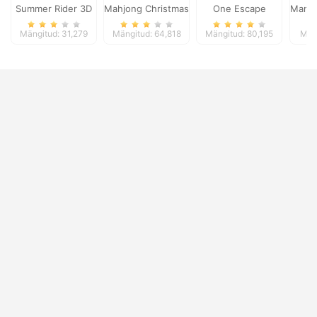
Summer Rider 3D
Mahjong Christmas Holiday
One Escape
Mansi
Mängitud: 31,279
Mängitud: 64,818
Mängitud: 80,195
Män