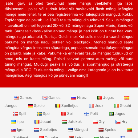
jääte igav, sa oled teretulnud meie mängu veebilehel. Iga laps,
täiskasvanu, poiss või tüdruk leiad siit huvitavaid flash mäng. Mängida
mänge meie lehel, te ei pea registreerima või jālejuplādē mängud. Kokku
TopMangud.ee pakub üle 1000 tasuta mängud huvitavad. Seiklus mängud
- tavaliselt on neil tegevust 2D või 3D mänge nagu Super Mario, Sonic või
tank. Sarnaselt klassikaline arkaad mängu ja nad kõik on tuntud hea vanu
mänge nagu arkanoid, Tetris ja Gold miner. Kui sulle meeldib kaardimängud
pakume on mänge nagu pokker või blackjack. Mõned mängud saate
mängida võrgus koos oma sõpradega, populaarsemaid multiplayer mängud
on piljard, male ja kabe. Pakume ka erinevaid tasuta mängud tüdrukud on
need, mis on kaste mäng. Poisid saavad parema auto racing või auto
tuning mängud. Muidugi peaks ka võitlus ja sportmängud ja strateegia
mängud ja RPG. Et alustada mängu, valige oma kategooria ja on huvitatud
mängimise. Aeg mängida kõige põnevam mäng!!!
Games
Games
Игры
Jogos
Juegos
Spiele
Spelletjes
Jeux
Giochi
Spill
Spel
Spil
Pelit
Jogos
Ігри
Jocuri
Jatekok
Gry
Hry
Igre
Spelletjes
Mängud
Speles
Zaidimai
Oyunlar
Lojra
Игри