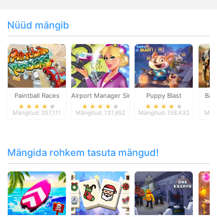
Nüüd mängib
Paintball Races
Airport Manager Simulator
Puppy Blast
Bat
Mängitud: 207,111
Mängitud: 137,652
Mängitud: 158,432
Mäng
Mängida rohkem tasuta mängud!