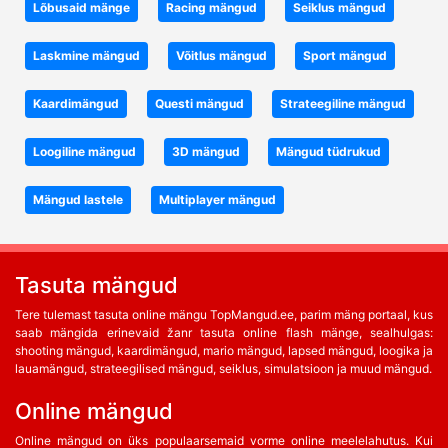
Lõbusaid mänge
Racing mängud
Seiklus mängud
Laskmine mängud
Võitlus mängud
Sport mängud
Kaardimängud
Questi mängud
Strateegiline mängud
Loogiline mängud
3D mängud
Mängud tüdrukud
Mängud lastele
Multiplayer mängud
Tasuta mängud
Tere tulemast tasuta online mängu TopMangud.ee, parim mäng portaal, kus
saab mängida erinevaid žanr tasuta online flash mänge, sealhulgas:
shooting mängud, kaardimängud, mario mängud, lapsed mängud, loogika ja
lauamängud, strateegilised mängud, seiklus, simulatsioon ja muud mängud.
Online mängud
Online mängud on üks populaarsemaid vorme online meelelahutus. Kui