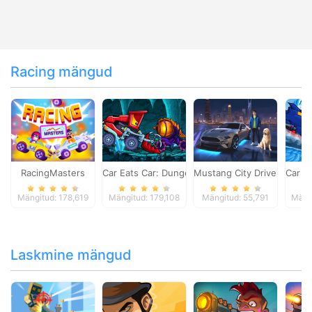
Racing mängud
RacingMasters
Car Eats Car: Dungeon Adventure
Mustang City Driver
Car E
Mängitud: 178,619
Mängitud: 179,108
Mängitud: 55,791
Mäng
Laskmine mängud