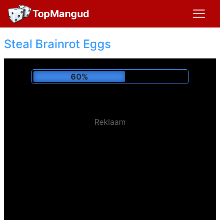
TopMangud
Steal Brainrot Eggs
64%
Reklaam