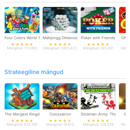
Four Colors World Tour
Mahjongg Dimensions
Poker with Friends
ONO
Mängitud: 173,892
Mängitud: 1,802,422
Mängitud: 245,391
Mängi
Strateegiline mängud
The Mergest Kingdom
Colossatron
Stickman Army: The Defen
Bl
Mängitud: 423,282
Mängitud: 16,613
Mängitud: 228,538
Mäng