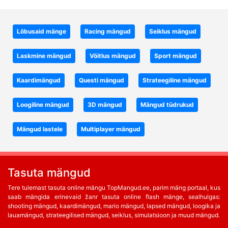
Lõbusaid mänge
Racing mängud
Seiklus mängud
Laskmine mängud
Võitlus mängud
Sport mängud
Kaardimängud
Questi mängud
Strateegiline mängud
Loogiline mängud
3D mängud
Mängud tüdrukud
Mängud lastele
Multiplayer mängud
Tasuta mängud
Tere tulemast tasuta online mängu TopMangud.ee, parim mäng portaal, kus
saab mängida erinevaid žanr tasuta online flash mänge, sealhulgas:
shooting mängud, kaardimängud, mario mängud, lapsed mängud, loogika ja
lauamängud, strateegilised mängud, seiklus, simulatsioon ja muud mängud.