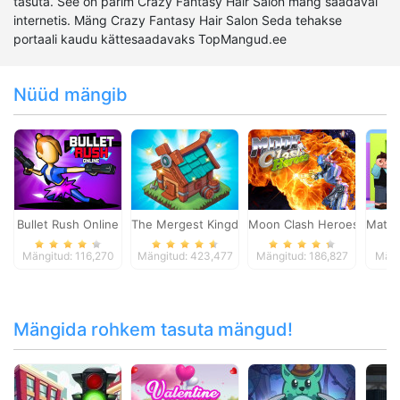
tasuta. See on parim Crazy Fantasy Hair Salon mäng saadaval
internetis. Mäng Crazy Fantasy Hair Salon Seda tehakse
portaali kaudu kättesaadavaks TopMangud.ee
Nüüd mängib
Bullet Rush Online
The Mergest Kingdom
Moon Clash Heroes
Math 
Mängitud: 116,270
Mängitud: 423,477
Mängitud: 186,827
Mäng
Mängida rohkem tasuta mängud!