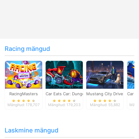
Racing mängud
RacingMasters
Car Eats Car: Dungeon Adventure
Mustang City Driver
Car E
Mängitud: 178,707
Mängitud: 179,203
Mängitud: 55,882
Mängi
Laskmine mängud