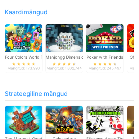
Kaardimängud
Four Colors World Tour
Mahjongg Dimensions
Poker with Friends
ONO
Mängitud: 173,990
Mängitud: 1,802,744
Mängitud: 245,497
Mängi
Strateegiline mängud
The Mergest Kingdom
Colossatron
Stickman Army: The Defen
Bl