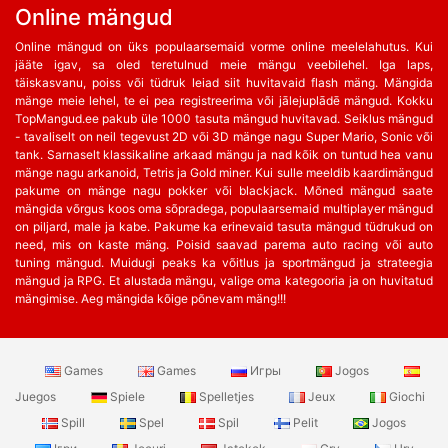
Online mängud
Online mängud on üks populaarsemaid vorme online meelelahutus. Kui
jääte igav, sa oled teretulnud meie mängu veebilehel. Iga laps,
täiskasvanu, poiss või tüdruk leiad siit huvitavaid flash mäng. Mängida
mänge meie lehel, te ei pea registreerima või jālejuplādē mängud. Kokku
TopMangud.ee pakub üle 1000 tasuta mängud huvitavad. Seiklus mängud
- tavaliselt on neil tegevust 2D või 3D mänge nagu Super Mario, Sonic või
tank. Sarnaselt klassikaline arkaad mängu ja nad kõik on tuntud hea vanu
mänge nagu arkanoid, Tetris ja Gold miner. Kui sulle meeldib kaardimängud
pakume on mänge nagu pokker või blackjack. Mõned mängud saate
mängida võrgus koos oma sõpradega, populaarsemaid multiplayer mängud
on piljard, male ja kabe. Pakume ka erinevaid tasuta mängud tüdrukud on
need, mis on kaste mäng. Poisid saavad parema auto racing või auto
tuning mängud. Muidugi peaks ka võitlus ja sportmängud ja strateegia
mängud ja RPG. Et alustada mängu, valige oma kategooria ja on huvitatud
mängimise. Aeg mängida kõige põnevam mäng!!!
Games
Games
Игры
Jogos
Juegos
Spiele
Spelletjes
Jeux
Giochi
Spill
Spel
Spil
Pelit
Jogos