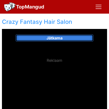
TopMangud
Crazy Fantasy Hair Salon
Jätkama
Reklaam