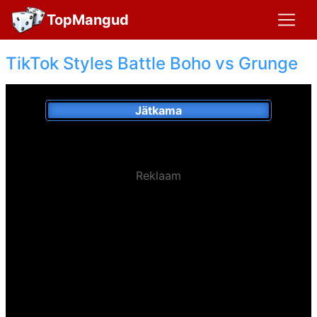
TopMangud
TikTok Styles Battle Boho vs Grunge
Jätkama
Reklaam