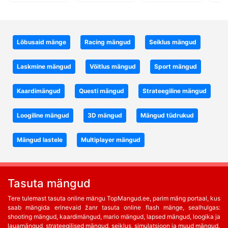
Lõbusaid mänge
Racing mängud
Seiklus mängud
Laskmine mängud
Võitlus mängud
Sport mängud
Kaardimängud
Questi mängud
Strateegiline mängud
Loogiline mängud
3D mängud
Mängud tüdrukud
Mängud lastele
Multiplayer mängud
Tasuta mängud
Tere tulemast tasuta online mängu TopMangud.ee, parim mäng portaal, kus
saab mängida erinevaid žanr tasuta online flash mänge, sealhulgas:
shooting mängud, kaardimängud, mario mängud, lapsed mängud, loogika ja
lauamängud, strateegilised mängud, seiklus, simulatsioon ja muud mängud.