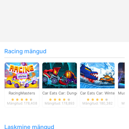
Racing mängud
RacingMasters
Car Eats Car: Dungeon Adventure
Car Eats Car: Winter Adve
Musta
Mängitud: 178,408
Mängitud: 178,893
Mängitud: 180,382
Mäng
Laskmine mängud