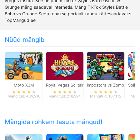
võrgus tasuta. See on parim TikTok Styles Battle Boho vs
Grunge mäng saadaval internetis. Mäng TikTok Styles Battle
Boho vs Grunge Seda tehakse portaali kaudu kättesaadavaks
TopMangud.ee
Nüüd mängib
Moto X3M
Royal Vegas Solitaire
Impostors vs Zombies: Surv
Solita
Mängitud: 409,916
Mängitud: 218,994
Mängitud: 107,112
Mäng
Mängida rohkem tasuta mängud!