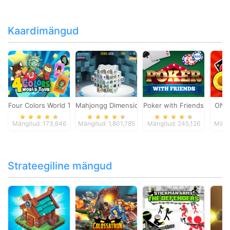
Kaardimängud
Four Colors World Tour
Mahjongg Dimensions
Poker with Friends
ONO
Mängitud: 173,646
Mängitud: 1,801,785
Mängitud: 245,126
Mängi
Strateegiline mängud