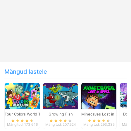
Mängud lastele
Four Colors World Tour
Growing Fish
Minecaves Lost in Space
Dol
Mängitud: 173,646
Mängitud: 207,524
Mängitud: 293,335
Mängi