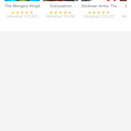
The Mergest Kingdom
Colossatron
Stickman Army: The Defen
Bl
Mängitud: 422,922
Mängitud: 16,366
Mängitud: 228,322
Mängi