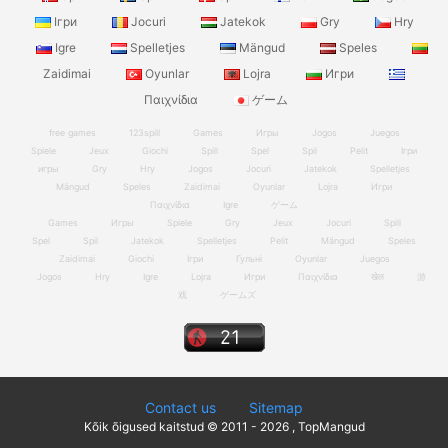
Ігри
Jocuri
Jatekok
Gry
Hry
Igre
Spelletjes
Mängud
Speles
Zaidimai
Oyunlar
Lojra
Игри
Παιχνίδια
ゲーム
free games
123spill
Games
Игры
Jogos
Juegos
Spiele
Jeux
Giochi
Spill
Spel
Spil
Pelit
Ігри
игры
Gry
Hry
Jogos
Jocuri
Jatekok
Spelletjes
Mängud
Speles
Zaidimai
Oyunlar
Lojra
Игри
Παιχνίδια
Igre
ゲーム
Games
Игры
Spiele
Gry
Jeux
Jocuri
Spill
Spel
Spil
Jatekok
Spelletjes
Pelit
Mängud
Speles
Zaidimai
Giochi
Ігри
Гульні
Oyunlar
Juegos
Jogos
Hry
Igre
Lojra
Игри
Παιχνίδια
खेल
游
戏
ゲームズ
Contact us
Sitemap
Kõik õigused kaitstud © 2011 - 2026 , TopMangud