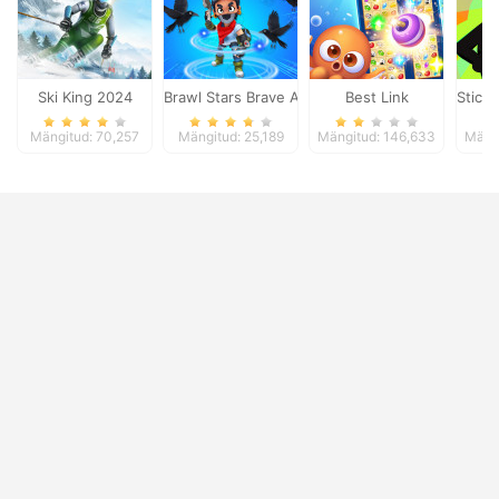
Ski King 2024
Brawl Stars Brave Adventure
Best Link
Stick
Mängitud: 70,257
Mängitud: 25,189
Mängitud: 146,633
Mängi