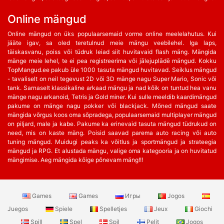
Online mängud
Online mängud on üks populaarsemaid vorme online meelelahutus. Kui
jääte igav, sa oled teretulnud meie mängu veebilehel. Iga laps,
täiskasvanu, poiss või tüdruk leiad siit huvitavaid flash mäng. Mängida
mänge meie lehel, te ei pea registreerima või jālejuplādē mängud. Kokku
TopMangud.ee pakub üle 1000 tasuta mängud huvitavad. Seiklus mängud
- tavaliselt on neil tegevust 2D või 3D mänge nagu Super Mario, Sonic või
tank. Sarnaselt klassikaline arkaad mängu ja nad kõik on tuntud hea vanu
mänge nagu arkanoid, Tetris ja Gold miner. Kui sulle meeldib kaardimängud
pakume on mänge nagu pokker või blackjack. Mõned mängud saate
mängida võrgus koos oma sõpradega, populaarsemaid multiplayer mängud
on piljard, male ja kabe. Pakume ka erinevaid tasuta mängud tüdrukud on
need, mis on kaste mäng. Poisid saavad parema auto racing või auto
tuning mängud. Muidugi peaks ka võitlus ja sportmängud ja strateegia
mängud ja RPG. Et alustada mängu, valige oma kategooria ja on huvitatud
mängimise. Aeg mängida kõige põnevam mäng!!!
Games
Games
Игры
Jogos
Juegos
Spiele
Spelletjes
Jeux
Giochi
Spill
Spel
Spil
Pelit
Jogos