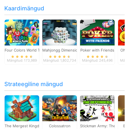
Kaardimängud
Four Colors World Tour
Mahjongg Dimensions
Poker with Friends
ONO
Mängitud: 173,989
Mängitud: 1,802,734
Mängitud: 245,496
Mängi
Strateegiline mängud
The Mergest Kingdom
Colossatron
Stickman Army: The Defen
Bl