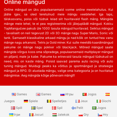
Online mängud
Online mängud on üks populaarsemaid vorme online meelelahutus. Kui
jääte igav, sa oled teretulnud meie mängu veebilehel. Iga laps,
täiskasvanu, poiss või tüdruk leiad siit huvitavaid flash mäng. Mängida
mänge meie lehel, te ei pea registreerima või jālejuplādē mängud. Kokku
TopMangud.ee pakub üle 1000 tasuta mängud huvitavad. Seiklus mängud
- tavaliselt on neil tegevust 2D või 3D mänge nagu Super Mario, Sonic või
tank. Sarnaselt klassikaline arkaad mängu ja nad kõik on tuntud hea vanu
mänge nagu arkanoid, Tetris ja Gold miner. Kui sulle meeldib kaardimängud
pakume on mänge nagu pokker või blackjack. Mõned mängud saate
mängida võrgus koos oma sõpradega, populaarsemaid multiplayer mängud
on piljard, male ja kabe. Pakume ka erinevaid tasuta mängud tüdrukud on
need, mis on kaste mäng. Poisid saavad parema auto racing või auto
tuning mängud. Muidugi peaks ka võitlus ja sportmängud ja strateegia
mängud ja RPG. Et alustada mängu, valige oma kategooria ja on huvitatud
mängimise. Aeg mängida kõige põnevam mäng!!!
Games
Games
Игры
Jogos
Juegos
Spiele
Spelletjes
Jeux
Giochi
Spill
Spel
Spil
Pelit
Jogos
Ігри
Jocuri
Jatekok
Gry
Hry