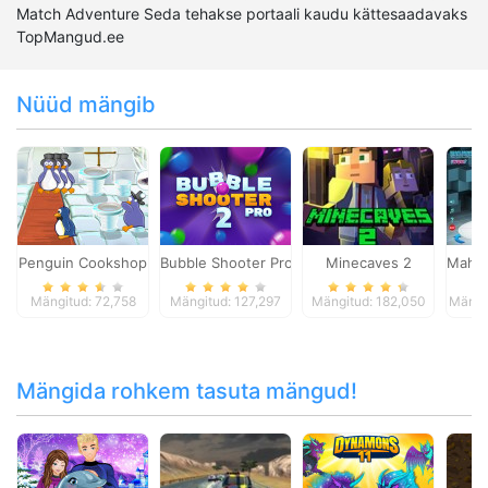
Match Adventure Seda tehakse portaali kaudu kättesaadavaks
TopMangud.ee
Nüüd mängib
Penguin Cookshop
Bubble Shooter Pro 2
Minecaves 2
Mahjo
Mängitud: 72,758
Mängitud: 127,297
Mängitud: 182,050
Mängi
Mängida rohkem tasuta mängud!