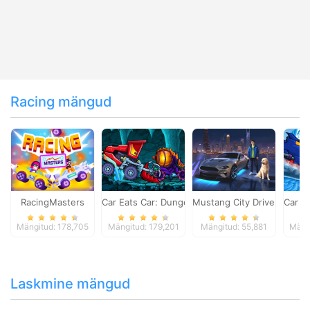
Racing mängud
RacingMasters
Car Eats Car: Dungeon Adventure
Mustang City Driver
Car E
Mängitud: 178,705
Mängitud: 179,201
Mängitud: 55,881
Mäng
Laskmine mängud