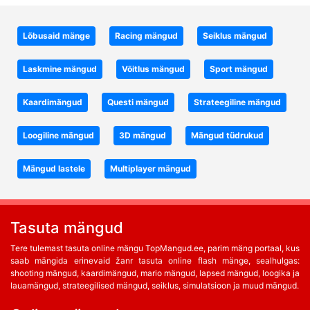
Lõbusaid mänge
Racing mängud
Seiklus mängud
Laskmine mängud
Võitlus mängud
Sport mängud
Kaardimängud
Questi mängud
Strateegiline mängud
Loogiline mängud
3D mängud
Mängud tüdrukud
Mängud lastele
Multiplayer mängud
Tasuta mängud
Tere tulemast tasuta online mängu TopMangud.ee, parim mäng portaal, kus
saab mängida erinevaid žanr tasuta online flash mänge, sealhulgas:
shooting mängud, kaardimängud, mario mängud, lapsed mängud, loogika ja
lauamängud, strateegilised mängud, seiklus, simulatsioon ja muud mängud.