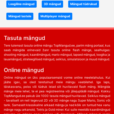
Loogiline mängud
3D mängud
Mängud tüdrukud
Mängud lastele
Multiplayer mängud
Tasuta mängud
Tere tulemast tasuta online mängu TopMangud.ee, parim mäng portaal, kus
saab mängida erinevaid žanr tasuta online flash mänge, sealhulgas:
shooting mängud, kaardimängud, mario mängud, lapsed mängud, loogika ja
lauamängud, strateegilised mängud, seiklus, simulatsioon ja muud mängud.
Online mängud
Online mängud on üks populaarsemaid vorme online meelelahutus. Kui
jääte igav, sa oled teretulnud meie mängu veebilehel. Iga laps,
täiskasvanu, poiss või tüdruk leiad siit huvitavaid flash mäng. Mängida
mänge meie lehel, te ei pea registreerima või jālejuplādē mängud. Kokku
TopMangud.ee pakub üle 1000 tasuta mängud huvitavad. Seiklus mängud
- tavaliselt on neil tegevust 2D või 3D mänge nagu Super Mario, Sonic või
tank. Sarnaselt klassikaline arkaad mängu ja nad kõik on tuntud hea vanu
mänge nagu arkanoid, Tetris ja Gold miner. Kui sulle meeldib kaardimängud