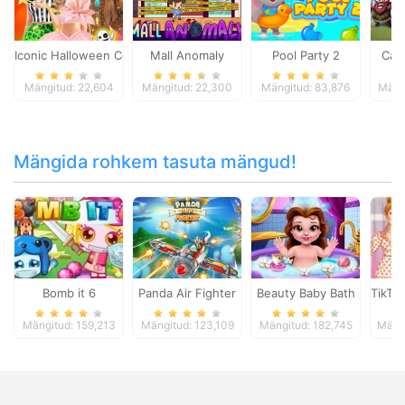
Iconic Halloween Costumes
Mall Anomaly
Pool Party 2
Cas
Mängitud: 22,604
Mängitud: 22,300
Mängitud: 83,876
Mäng
Mängida rohkem tasuta mängud!
Bomb it 6
Panda Air Fighter
Beauty Baby Bath
TikTo
Mängitud: 159,213
Mängitud: 123,109
Mängitud: 182,745
Mängi