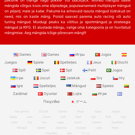
pakume on mänge nagu pokker või blackjack. Mõned mängud saate
mängida võrgus koos oma sõpradega, populaarsemaid multiplayer mängud
on piljard, male ja kabe. Pakume ka erinevaid tasuta mängud tüdrukud on
need, mis on kaste mäng. Poisid saavad parema auto racing või auto
tuning mängud. Muidugi peaks ka võitlus ja sportmängud ja strateegia
mängud ja RPG. Et alustada mängu, valige oma kategooria ja on huvitatud
mängimise. Aeg mängida kõige põnevam mäng!!!
Games
Games
Игры
Jogos
Juegos
Spiele
Spelletjes
Jeux
Giochi
Spill
Spel
Spil
Pelit
Jogos
Ігри
Jocuri
Jatekok
Gry
Hry
Igre
Spelletjes
Mängud
Speles
Zaidimai
Oyunlar
Lojra
Игри
Παιχνίδια
ゲーム
free games
123spill
Games
Игры
Jogos
Juegos
Spiele
Jeux
Giochi
Spill
Spel
Spil
Pelit
Ігри
игры
Gry
Hry
Jogos
Jocuri
Jatekok
Spelletjes
Mängud
Speles
Zaidimai
Oyunlar
Lojra
Игри
Παιχνίδια
Igre
ゲーム