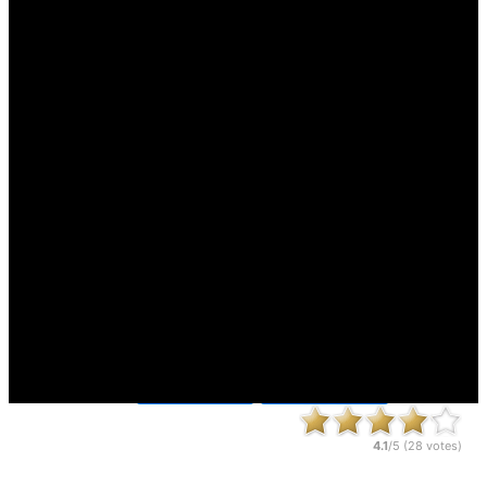
Mängitud:
123,108 x
Kategooriad:
Lõbusaid mänge
Laskmine mängud
4.1
/5 (
28
votes)