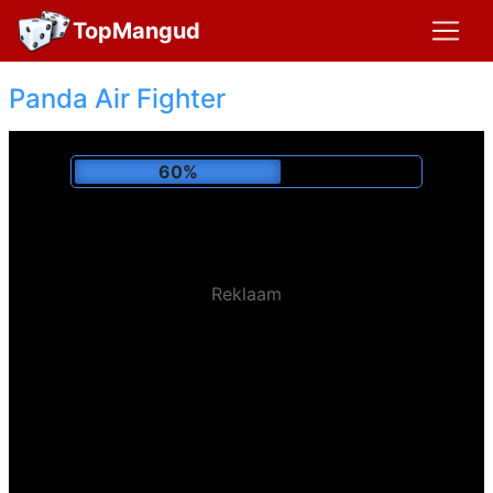
TopMangud
Panda Air Fighter
64%
Reklaam