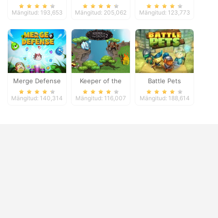
Zombies
Defense
Mängitud: 193,653
Mängitud: 205,062
Mängitud: 123,773
Merge Defense
Keeper of the
Battle Pets
Grove 2
Mängitud: 140,314
Mängitud: 116,007
Mängitud: 188,614