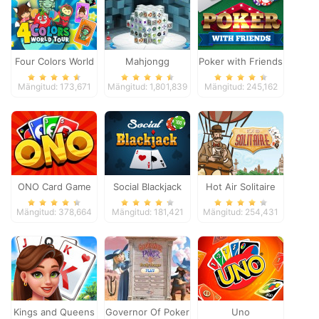
Four Colors World
Mahjongg
Poker with Friends
Tour
Dimensions
Mängitud: 173,671
Mängitud: 1,801,839
Mängitud: 245,162
ONO Card Game
Social Blackjack
Hot Air Solitaire
Mängitud: 378,664
Mängitud: 181,421
Mängitud: 254,431
Kings and Queens
Governor Of Poker
Uno