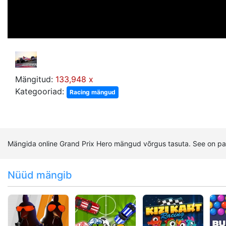
Mängitud:
133,948 x
Kategooriad:
Racing mängud
Mängida online Grand Prix Hero mängud võrgus tasuta. See on p
Nüüd mängib