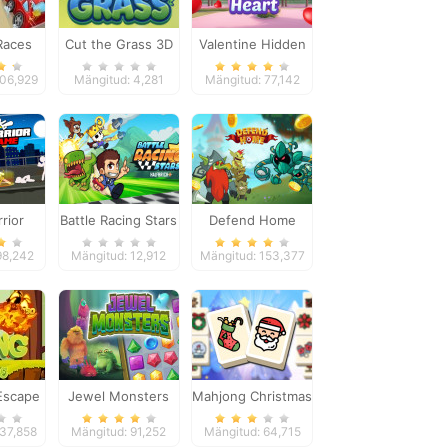
 Races
Cut the Grass 3D
Valentine Hidden
Heart
206,929
Mängitud: 4,281
Mängitud: 77,142
rrior
Battle Racing Stars
Defend Home
Game
98,242
Mängitud: 12,912
Mängitud: 153,377
Escape
Jewel Monsters
Mahjong Christmas
Holiday
137,858
Mängitud: 91,252
Mängitud: 64,715