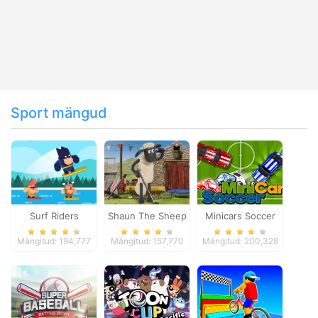
Sport mängud
Surf Riders
Shaun The Sheep
Minicars Soccer
Baahmy Golf
Mängitud: 194,777
Mängitud: 157,770
Mängitud: 200,328