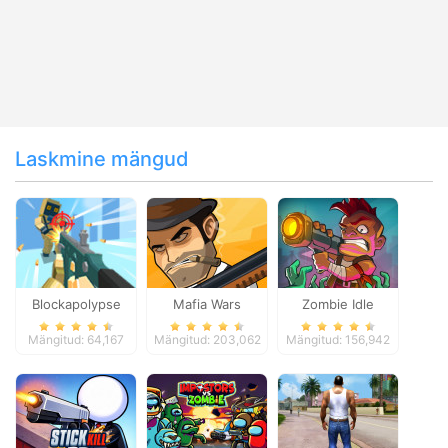
Laskmine mängud
Blockapolypse
Mafia Wars
Zombie Idle
Zombie Shooter
Defense Online
Mängitud: 64,167
Mängitud: 203,062
Mängitud: 156,942