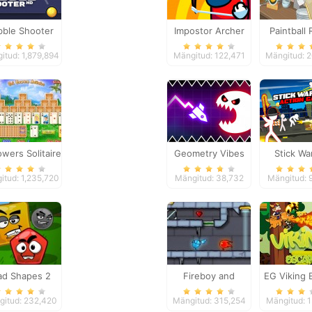
bble Shooter
Impostor Archer
Paintball
War
itud: 1,879,894
Mängitud: 122,471
Mängitud: 
owers Solitaire
Geometry Vibes
Stick Wa
Monster
Action 
itud: 1,235,720
Mängitud: 38,732
Mängitud: 
d Shapes 2
Fireboy and
EG Viking 
Watergirl 3
itud: 232,420
Mängitud: 315,254
Mängitud: 