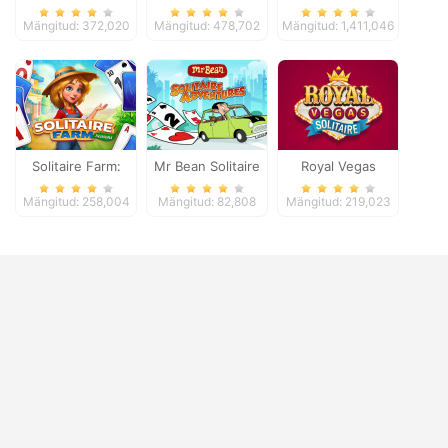
Solitaire Tripeaks
2
Mängitud: 372,020
Mängitud: 478,702
Mängitud: 1,411,046
Solitaire Farm:
Mr Bean Solitaire
Royal Vegas
Seasons
Adventures
Solitaire
Mängitud: 258,004
Mängitud: 82,808
Mängitud: 219,023