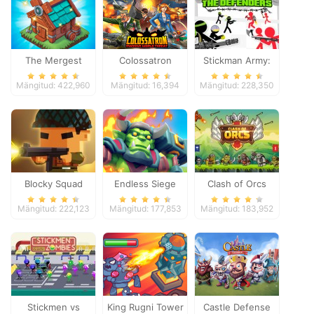
The Mergest
Colossatron
Stickman Army:
Kingdom
The Defenders
Mängitud: 422,960
Mängitud: 16,394
Mängitud: 228,350
Blocky Squad
Endless Siege
Clash of Orcs
Mängitud: 222,123
Mängitud: 177,853
Mängitud: 183,952
Stickmen vs
King Rugni Tower
Castle Defense