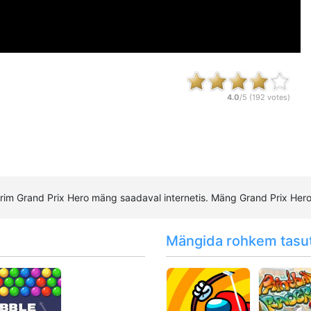
4.0
/5 (
192
votes)
arim Grand Prix Hero mäng saadaval internetis. Mäng Grand Prix He
Mängida rohkem tasu