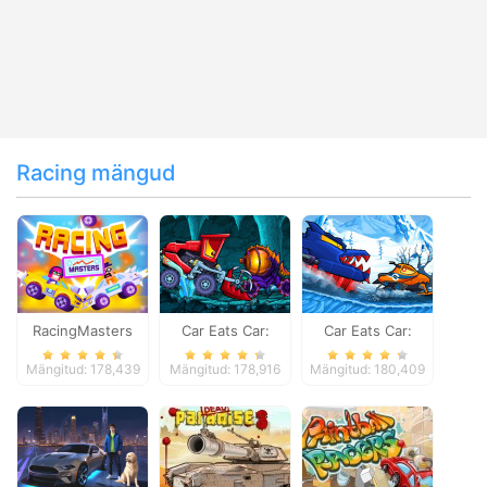
Racing mängud
RacingMasters
Car Eats Car:
Car Eats Car:
Dungeon
Winter Adventure
Mängitud: 178,439
Mängitud: 178,916
Mängitud: 180,409
Adventure