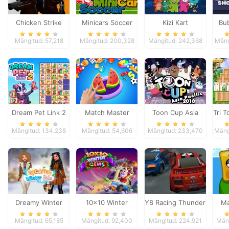
Chicken Strike
Minicars Soccer
Kizi Kart
Bu
Mängitud: 57,218
Mängitud: 200,328
Mängitud: 242,368
Mäng
Dream Pet Link 2
Match Master
Toon Cup Asia
Tri T
Pacific 2018
Mängitud: 134,238
Mängitud: 54,606
Mängitud: 233,470
Mäng
Dreamy Winter
10x10 Winter
Y8 Racing Thunder
Ma
Date
Gems
Mängitud: 65,185
Mängitud: 92,400
Mängitud: 224,921
Mäng