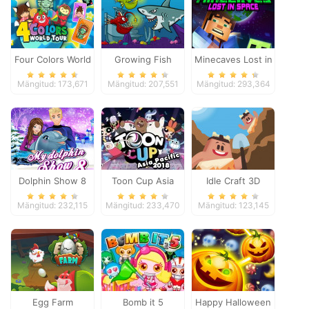
Four Colors World
Growing Fish
Minecaves Lost in
Tour
Space
Mängitud: 173,671
Mängitud: 207,551
Mängitud: 293,364
Dolphin Show 8
Toon Cup Asia
Idle Craft 3D
Pacific 2018
Mängitud: 232,115
Mängitud: 233,470
Mängitud: 123,145
Egg Farm
Bomb it 5
Happy Halloween