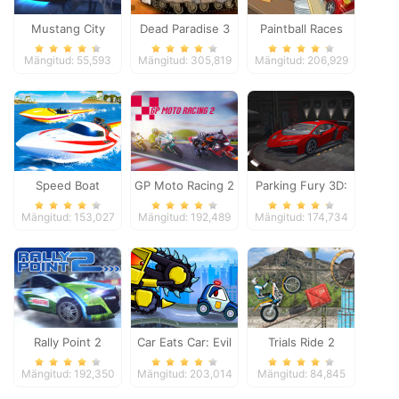
Mustang City
Dead Paradise 3
Paintball Races
Driver
Mängitud: 55,593
Mängitud: 305,819
Mängitud: 206,929
Speed Boat
GP Moto Racing 2
Parking Fury 3D:
Extreme Racing
Night Thief
Mängitud: 153,027
Mängitud: 192,489
Mängitud: 174,734
Rally Point 2
Car Eats Car: Evil
Trials Ride 2
Cars
Mängitud: 192,350
Mängitud: 203,014
Mängitud: 84,845