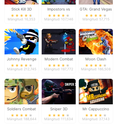
Stick Kill 3D
Impostors vs
GTA: Grand Vegas
Zombies: Survival
Crime
Mängitud: 16,353
Mängitud: 107,146
Mängitud: 57,715
Johnny Revenge
Modern Combat
Moon Clash
Defense
Heroes
Mängitud: 212,745
Mängitud: 197,772
Mängitud: 186,508
Soldiers Combat
Sniper 3D
Mr Cappuccino
Assassino
Mängitud: 188,644
Mängitud: 111,634
Mängitud: 37,143