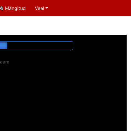
Mängitud
Veel
laam