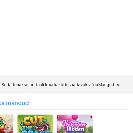
ro Seda tehakse portaali kaudu kättesaadavaks TopMangud.ee
ta mängud!