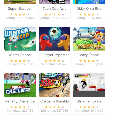
Super Baseball
Toon Cup Asia
Obby On a Bike
Pacific 2018
Mängitud: 188,450
Mängitud: 233,470
Mängitud: 57,696
Winter Soccer
2 Player Imposter
Crazy Tennis
Soccer
Mängitud: 193,105
Mängitud: 145,973
Mängitud: 185,638
Penalty Challenge
Cristiano Ronaldo
Stickman Skate
Kick`n`Run
360 Epic City
Mängitud: 227,136
Mängitud: 187,986
Mängitud: 204,000