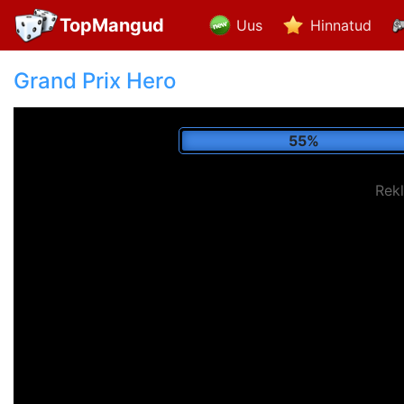
TopMangud
Uus
Hinnatud
Grand Prix Hero
65%
Rek