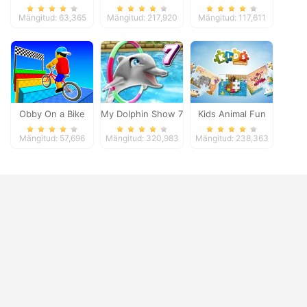
Mängitud: 63,365
Mängitud: 217,920
Mängitud: 117,611
Obby On a Bike
My Dolphin Show 7
Kids Animal Fun
Mängitud: 57,696
Mängitud: 320,983
Mängitud: 238,363