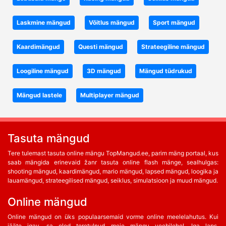
Laskmine mängud
Võitlus mängud
Sport mängud
Kaardimängud
Questi mängud
Strateegiline mängud
Loogiline mängud
3D mängud
Mängud tüdrukud
Mängud lastele
Multiplayer mängud
Tasuta mängud
Tere tulemast tasuta online mängu TopMangud.ee, parim mäng portaal, kus
saab mängida erinevaid žanr tasuta online flash mänge, sealhulgas:
shooting mängud, kaardimängud, mario mängud, lapsed mängud, loogika ja
lauamängud, strateegilised mängud, seiklus, simulatsioon ja muud mängud.
Online mängud
Online mängud on üks populaarsemaid vorme online meelelahutus. Kui
jääte igav, sa oled teretulnud meie mängu veebilehel. Iga laps,