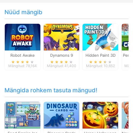
Nüüd mängib
Robot Awake
Dynamons 9
Hidden Paint 3D
Penal
Mängitud: 78,164
Mängitud: 41,400
Mängitud: 10,652
Mäng
Mängida rohkem tasuta mängud!