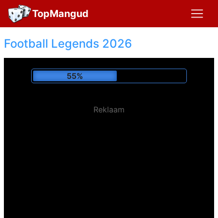
TopMangud
Football Legends 2026
59%
Reklaam