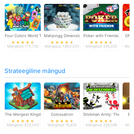
Four Colors World Tour
Mahjongg Dimensions
Poker with Friends
ONO
Mängitud: 173,725
Mängitud: 1,802,023
Mängitud: 245,225
Mängi
Strateegiline mängud
The Mergest Kingdom
Colossatron
Stickman Army: The Defen
Bl
Mängitud: 423,043
Mängitud: 16,455
Mängitud: 228,398
Mäng