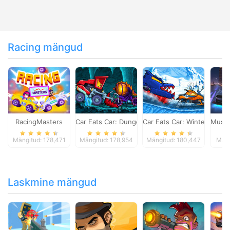
Racing mängud
RacingMasters
Car Eats Car: Dungeon Adventure
Car Eats Car: Winter Adve
Musta
Mängitud: 178,471
Mängitud: 178,954
Mängitud: 180,447
Mäng
Laskmine mängud