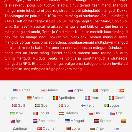
täiskasvanu, poiss või tüdruk leiad siit huvitavaid flash mäng. Mängida
mänge meie lehel, te ei pea registreerima või jālejuplādē mängud. Kokku
TopMangud.ee pakub üle 1000 tasuta mängud huvitavad. Seiklus mängud
- tavaliselt on neil tegevust 2D või 3D mänge nagu Super Mario, Sonic või
tank. Sarnaselt klassikaline arkaad mängu ja nad kõik on tuntud hea vanu
mänge nagu arkanoid, Tetris ja Gold miner. Kui sulle meeldib kaardimängud
pakume on mänge nagu pokker või blackjack. Mõned mängud saate
mängida võrgus koos oma sõpradega, populaarsemaid multiplayer mängud
on piljard, male ja kabe. Pakume ka erinevaid tasuta mängud tüdrukud on
need, mis on kaste mäng. Poisid saavad parema auto racing või auto
tuning mängud. Muidugi peaks ka võitlus ja sportmängud ja strateegia
mängud ja RPG. Et alustada mängu, valige oma kategooria ja on huvitatud
mängimise. Aeg mängida kõige põnevam mäng!!!
Games
Games
Игры
Jogos
Juegos
Spiele
Spelletjes
Jeux
Giochi
Spill
Spel
Spil
Pelit
Jogos
Ігри
Jocuri
Jatekok
Gry
Hry
Igre
Spelletjes
Mängud
Speles
Zaidimai
Oyunlar
Lojra
Игри