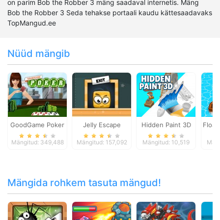
on parim Bob the Robber 3 mäng saadaval internetis. Mäng
Bob the Robber 3 Seda tehakse portaali kaudu kättesaadavaks
TopMangud.ee
Nüüd mängib
GoodGame Poker
Jelly Escape
Hidden Paint 3D
Float
Mängitud: 349,488
Mängitud: 157,092
Mängitud: 10,519
Mäng
Mängida rohkem tasuta mängud!