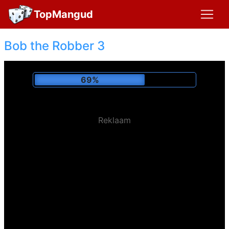
TopMangud
Bob the Robber 3
72%
Reklaam