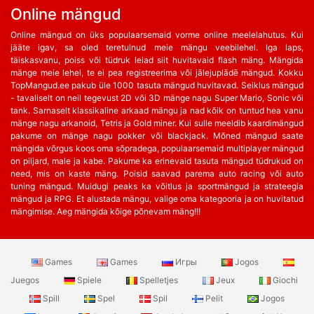
Online mängud
Online mängud on üks populaarsemaid vorme online meelelahutus. Kui
jääte igav, sa oled teretulnud meie mängu veebilehel. Iga laps,
täiskasvanu, poiss või tüdruk leiad siit huvitavaid flash mäng. Mängida
mänge meie lehel, te ei pea registreerima või jālejuplādē mängud. Kokku
TopMangud.ee pakub üle 1000 tasuta mängud huvitavad. Seiklus mängud
- tavaliselt on neil tegevust 2D või 3D mänge nagu Super Mario, Sonic või
tank. Sarnaselt klassikaline arkaad mängu ja nad kõik on tuntud hea vanu
mänge nagu arkanoid, Tetris ja Gold miner. Kui sulle meeldib kaardimängud
pakume on mänge nagu pokker või blackjack. Mõned mängud saate
mängida võrgus koos oma sõpradega, populaarsemaid multiplayer mängud
on piljard, male ja kabe. Pakume ka erinevaid tasuta mängud tüdrukud on
need, mis on kaste mäng. Poisid saavad parema auto racing või auto
tuning mängud. Muidugi peaks ka võitlus ja sportmängud ja strateegia
mängud ja RPG. Et alustada mängu, valige oma kategooria ja on huvitatud
mängimise. Aeg mängida kõige põnevam mäng!!!
Games
Games
Игры
Jogos
Juegos
Spiele
Spelletjes
Jeux
Giochi
Spill
Spel
Spil
Pelit
Jogos