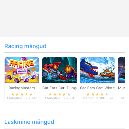
Racing mängud
RacingMasters
Car Eats Car: Dungeon Adventure
Car Eats Car: Winter Adve
Musta
Mängitud: 178,397
Mängitud: 178,881
Mängitud: 180,369
Mäng
Laskmine mängud