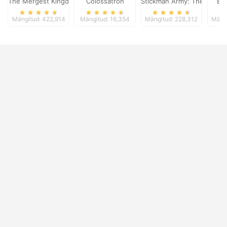
The Mergest Kingdom
Colossatron
Stickman Army: The Defen
Bl
Mängitud: 422,914
Mängitud: 16,354
Mängitud: 228,312
Mängi