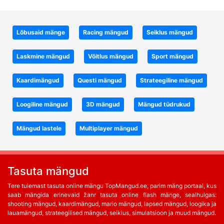
Lõbusaid mänge
Racing mängud
Seiklus mängud
Laskmine mängud
Võitlus mängud
Sport mängud
Kaardimängud
Questi mängud
Strateegiline mängud
Loogiline mängud
3D mängud
Mängud tüdrukud
Mängud lastele
Multiplayer mängud
Tasuta mängud
Tere tulemast tasuta online mängu TopMangud.ee, parim mäng portaal, kus
saab mängida erinevaid žanr tasuta online flash mänge, sealhulgas:
shooting mängud, kaardimängud, mario mängud, lapsed mängud, loogika ja
lauamängud, strateegilised mängud, seiklus, simulatsioon ja muud mängud.