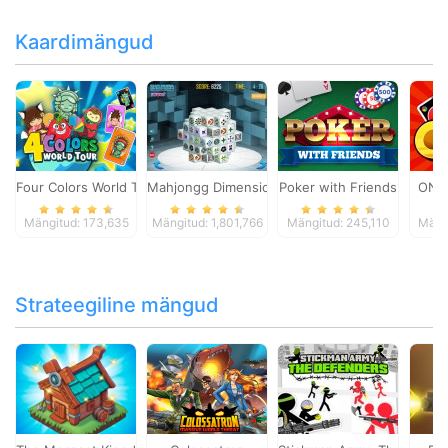
Kaardimängud
Four Colors World Tour
Mahjongg Dimensions
Poker with Friends
ONO
Mängitud: 173,635
Mängitud: 1,801,766
Mängitud: 245,110
Mäng
Strateegiline mängud