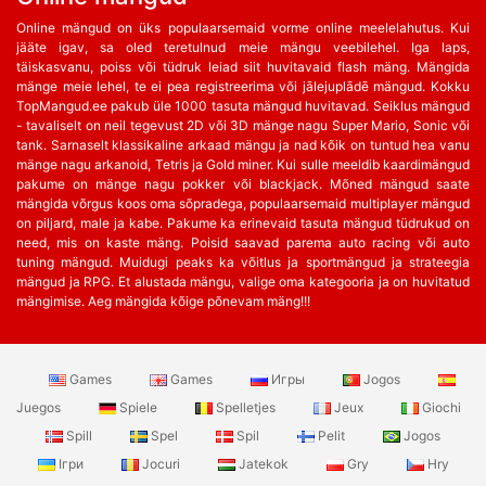
Online mängud on üks populaarsemaid vorme online meelelahutus. Kui
jääte igav, sa oled teretulnud meie mängu veebilehel. Iga laps,
täiskasvanu, poiss või tüdruk leiad siit huvitavaid flash mäng. Mängida
mänge meie lehel, te ei pea registreerima või jālejuplādē mängud. Kokku
TopMangud.ee pakub üle 1000 tasuta mängud huvitavad. Seiklus mängud
- tavaliselt on neil tegevust 2D või 3D mänge nagu Super Mario, Sonic või
tank. Sarnaselt klassikaline arkaad mängu ja nad kõik on tuntud hea vanu
mänge nagu arkanoid, Tetris ja Gold miner. Kui sulle meeldib kaardimängud
pakume on mänge nagu pokker või blackjack. Mõned mängud saate
mängida võrgus koos oma sõpradega, populaarsemaid multiplayer mängud
on piljard, male ja kabe. Pakume ka erinevaid tasuta mängud tüdrukud on
need, mis on kaste mäng. Poisid saavad parema auto racing või auto
tuning mängud. Muidugi peaks ka võitlus ja sportmängud ja strateegia
mängud ja RPG. Et alustada mängu, valige oma kategooria ja on huvitatud
mängimise. Aeg mängida kõige põnevam mäng!!!
Games
Games
Игры
Jogos
Juegos
Spiele
Spelletjes
Jeux
Giochi
Spill
Spel
Spil
Pelit
Jogos
Ігри
Jocuri
Jatekok
Gry
Hry