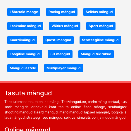
Lõbusaid mänge
Racing mängud
Seiklus mängud
Laskmine mängud
Võitlus mängud
Sport mängud
Kaardimängud
Questi mängud
Strateegiline mängud
Loogiline mängud
3D mängud
Mängud tüdrukud
Mängud lastele
Multiplayer mängud
Tasuta mängud
Tere tulemast tasuta online mängu TopMangud.ee, parim mäng portaal, kus
saab mängida erinevaid žanr tasuta online flash mänge, sealhulgas:
shooting mängud, kaardimängud, mario mängud, lapsed mängud, loogika ja
lauamängud, strateegilised mängud, seiklus, simulatsioon ja muud mängud.
Online mängud