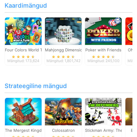
Kaardimängud
Four Colors World Tour
Mahjongg Dimensions
Poker with Friends
ONO
Mängitud: 173,624
Mängitud: 1,801,742
Mängitud: 245,100
Mängi
Strateegiline mängud
The Mergest Kingdom
Colossatron
Stickman Army: The Defen
Bl