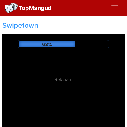
TopMangud
Swipetown
67%
Reklaam