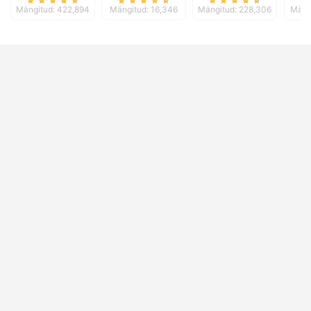
Mängitud: 422,894
Mängitud: 16,346
Mängitud: 228,306
Mäng