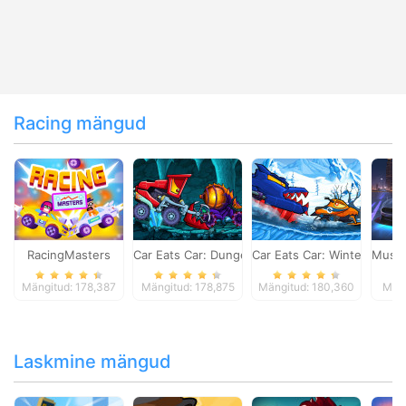
Racing mängud
RacingMasters
Car Eats Car: Dungeon Adventure
Car Eats Car: Winter Adve
Musta
Mängitud: 178,387
Mängitud: 178,875
Mängitud: 180,360
Mäng
Laskmine mängud